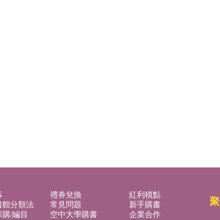
募
禮券兌換
紅利積點
聚
書館分類法
常見問題
新手購書
購/編目
空中大學購書
企業合作