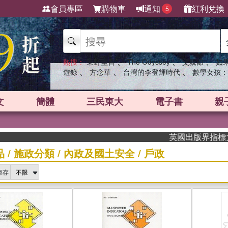
會員專區
購物車
通知
紅利兌換
5
、
、
、
熱搜：
東野圭吾
The Odyssey
父親節
如
、
、
、
遊錄
方念華
台灣的李登輝時代
數學女孩：
文
簡體
三民東大
電子書
親
英國出版界指標大獎肯定！A
品
/
施政分類
/
內政及國土安全
/
戶政
庫存