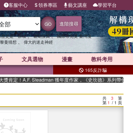
客服中心
領券專區
藝文講座
學習平台
進階搜尋
GO
、
、
果歷史是一群喵
暑期推薦
國際布克獎 臺灣漫
、
黎曼猜想
偉大的迷走神經
子
文具選物
漫畫
教科考用
165反詐騙
.F. Steadman 獲年度作家，《史坎德》系列帶你踏上熱血
共
3
筆
第
1
/ 1
頁