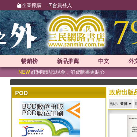
企業採購
會員登入
暢銷榜
新品
推薦
中文
外
NEW
紅利積點抵現金，消費購書更貼心
政府出版
POD
顯示