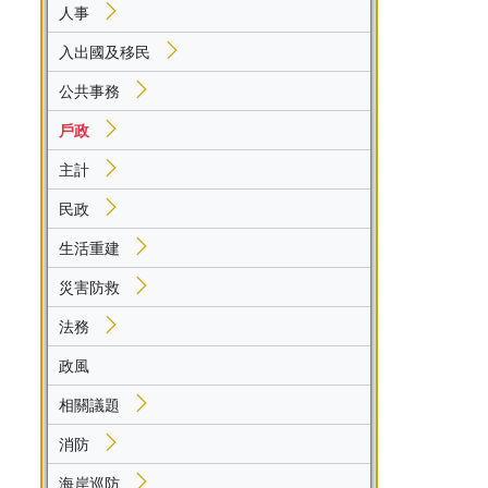
人事
入出國及移民
公共事務
戶政
主計
民政
生活重建
災害防救
法務
政風
相關議題
消防
海岸巡防