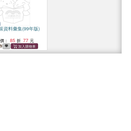
策資料彙集(99年版)
85
77
惠價：
存