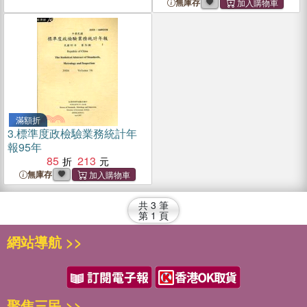
無庫存
滿額折
3.
標準度政檢驗業務統計年
報95年
85
213
無庫存
共
3
筆
第
1
頁
網站導航 >>
聚焦三民 >>