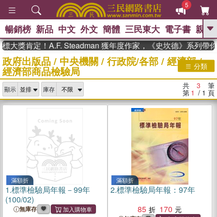
5
暢銷榜
新品
中文
外文
簡體
三民東大
電子書
親子
GO
大獎肯定！A.F. Steadman 獲年度作家，《史坎德》系列帶
政府出版品
/
中央機關
/
行政院/各部
/
經濟部
/
、
熱搜：
東野圭吾
高希均教授回憶錄
分類
經濟部商品檢驗局
、
、
、
The Odyssey
父親節
如果歷
、
、
史是一群喵
暑期推薦
國際布克
共
3
筆
、
、
顯示
庫存
獎 臺灣漫遊錄
方念華
台灣的李
第
1
/ 1
頁
、
、
登輝時代
數學女孩：黎曼猜想
偉大的迷走神經
滿額折
滿額折
1.
標準檢驗局年報－99年
2.
標準檢驗局年報：97年
(100/02)
85
170
無庫存