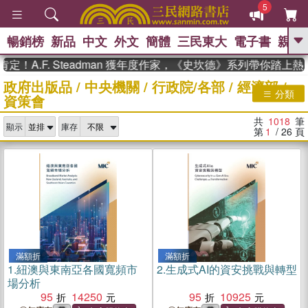
5
暢銷榜
新品
中文
外文
簡體
三民東大
電子書
親子
GO
F. Steadman 獲年度作家，《史坎德》系列帶你踏上熱血奇幻
政府出版品
/
中央機關
/
行政院/各部
/
經濟部
/
、
熱搜：
東野圭吾
高希均教授回憶錄
分類
資策會
、
、
、
The Odyssey
父親節
如果歷
、
、
史是一群喵
暑期推薦
國際布克
共
1018
筆
、
、
顯示
庫存
獎 臺灣漫遊錄
方念華
台灣的李
第
1
/ 26
頁
、
、
登輝時代
數學女孩：黎曼猜想
偉大的迷走神經
滿額折
滿額折
1.
紐澳與東南亞各國寬頻市
2.
生成式AI的資安挑戰與轉型
場分析
95
14250
95
10925