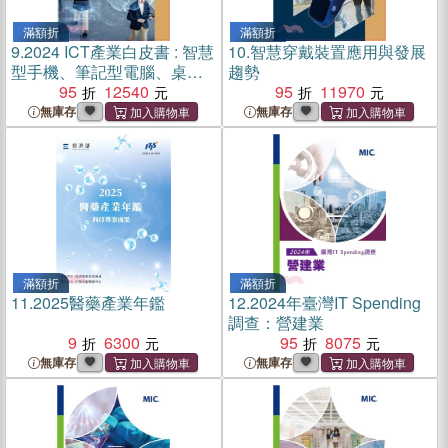
滿額折
滿額折
9.
2024 ICT產業白皮書 : 智慧
10.
智慧穿戴裝置應用與發展
型手機、筆記型電腦、桌上
趨勢
型電腦、伺服器
95
12540
95
11970
無庫存
無庫存
滿額折
滿額折
11.
2025醫藥產業年鑑
12.
2024年臺灣IT Spending
調查：營建業
9
6300
95
8075
無庫存
無庫存