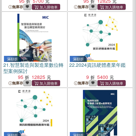
95
5700
95
12825
無庫存
無庫存
滿額折
滿額折
21.
智慧製造與製造業數位轉
22.
2024資訊硬體產業年鑑
型案例探討
95
12825
9
5400
無庫存
無庫存
滿額折
滿額折