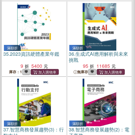
滿額折
滿額折
35.
2023資訊硬體產業年鑑
36.
生成式AI應用解析與未來
挑戰
9
5400
95
11685
庫存：1
無庫存
滿額折
滿額折
37.
智慧商務發展趨勢(3)：行
38.
智慧商務發展趨勢(2)：電