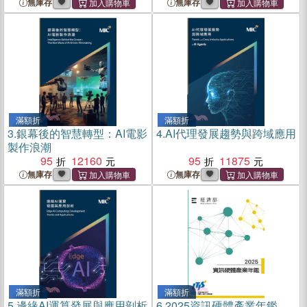
無庫存
無庫存
滿額折
滿額折
3.
銀幕後的智慧轉型：AI電影
4.
AI代理發展趨勢與跨域應用
製作浪潮
95
12160
95
11875
無庫存
無庫存
滿額折
滿額折
5.
邊緣AI運算發展與應用剖析
6.
2025資訊硬體產業年鑑