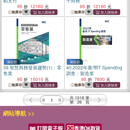
動支付
子商務
95
12160
95
12160
無庫存
無庫存
滿額折
滿額折
39.
智慧商務發展趨勢(1)：零
40.
2022年臺灣IT Spending
售業
調查：製造業
95
15010
95
7600
無庫存
無庫存
共
1018
筆
第
26
頁
網站導航 >>