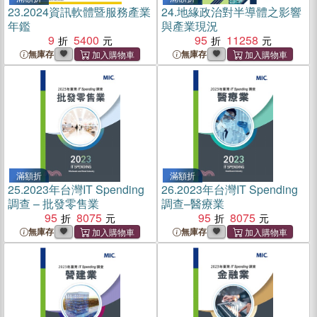
23.
2024資訊軟體暨服務產業
24.
地緣政治對半導體之影響
年鑑
與產業現況
9
5400
95
11258
無庫存
無庫存
滿額折
滿額折
25.
2023年台灣IT Spending
26.
2023年台灣IT Spending
調查 – 批發零售業
調查–醫療業
95
8075
95
8075
無庫存
無庫存