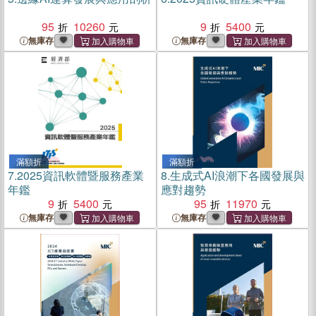
95
10260
9
5400
無庫存
無庫存
滿額折
滿額折
7.
2025資訊軟體暨服務產業
8.
生成式AI浪潮下各國發展與
年鑑
應對趨勢
9
5400
95
11970
無庫存
無庫存