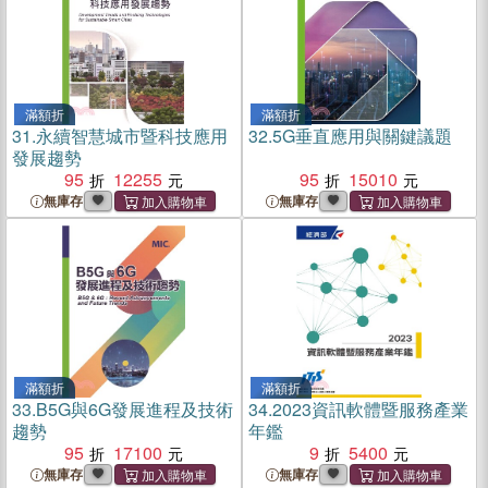
滿額折
滿額折
31.
永續智慧城市暨科技應用
32.
5G垂直應用與關鍵議題
發展趨勢
95
12255
95
15010
無庫存
無庫存
滿額折
滿額折
33.
B5G與6G發展進程及技術
34.
2023資訊軟體暨服務產業
趨勢
年鑑
95
17100
9
5400
無庫存
無庫存