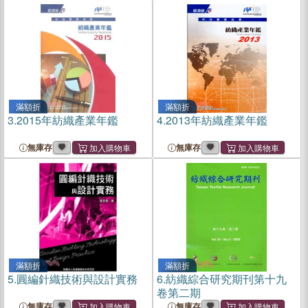
滿額折
滿額折
3.
2015年紡織產業年鑑
4.
2013年紡織產業年鑑
無庫存
無庫存
滿額折
滿額折
5.
圓編針織技術與設計實務
6.
紡織綜合研究期刊第十九
卷第二期
無庫存
無庫存