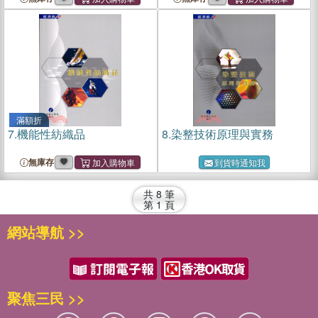
滿額折
7.
機能性紡織品
8.
染整技術原理與實務
無庫存
到貨時通知我
共
8
筆
第
1
頁
網站導航 >>
聚焦三民 >>