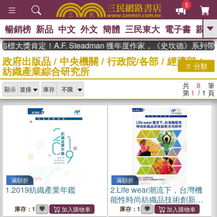
5
暢銷榜
新品
中文
外文
簡體
三民東大
電子書
親子
GO
標大獎肯定！A.F. Steadman 獲年度作家，《史坎德》系列
政府出版品
/
中央機關
/
行政院/各部
/
經濟部
/
、
熱搜：
東野圭吾
高希均教授回憶錄
分類
紡織產業綜合研究所
、
、
、
The Odyssey
父親節
如果歷
、
、
史是一群喵
暑期推薦
國際布克
共
8
筆
、
、
顯示
庫存
獎 臺灣漫遊錄
方念華
台灣的李
第
1
/ 1
頁
、
、
登輝時代
數學女孩：黎曼猜想
偉大的迷走神經
滿額折
滿額折
1.
2019紡織產業年鑑
2.
Life wear潮流下，台灣機
能性時尚紡織品技術創新方
向研析
庫存：1
庫存：1