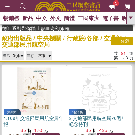
5
暢銷榜
新品
中文
外文
簡體
三民東大
電子書
親子
GO
德》系列帶你踏上熱血奇幻旅程
政府出版品
/
中央機關
/
行政院/各部
/
交通部
/
、
熱搜：
東野圭吾
高希均教授回憶錄
分類
交通部民用航空局
、
、
、
The Odyssey
父親節
如果歷
、
、
史是一群喵
暑期推薦
國際布克
共
91
筆
、
、
顯示
庫存
獎 臺灣漫遊錄
方念華
台灣的李
第
1
/ 3
頁
、
、
登輝時代
數學女孩：黎曼猜想
偉大的迷走神經
滿額折
滿額折
1.
109年交通部民用航空局年
2.
交通部民用航空局70週年
報
紀念特刊
85
170
85
425