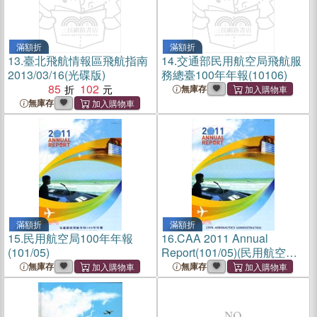
滿額折
滿額折
13.
臺北飛航情報區飛航指南
14.
交通部民用航空局飛航服
2013/03/16(光碟版)
務總臺100年年報(10106)
85
102
無庫存
無庫存
滿額折
滿額折
15.
民用航空局100年年報
16.
CAA 2011 Annual
(101/05)
Report(101/05)(民用航空局
100年年報-英文版)
無庫存
無庫存