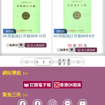
滿額折
滿額折
39.
民航統計月報98年10月
40.
民航統計月報98年9月
85
85
無庫存
無庫存
共
91
筆
第
3
頁
網站導航 >>
聚焦三民 >>