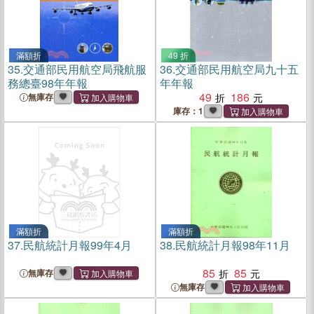
滿額折
49 折
35.
交通部民用航空局飛航服
36.
交通部民用航空局九十五
務總臺98年年報
年年報
49
186
無庫存
庫存：1
滿額折
滿額折
37.
民航統計月報99年4月
38.
民航統計月報98年11月
85
85
無庫存
無庫存