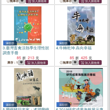
無庫存
無庫存
滿額折
滿額折
3.
臺灣畜禽涼熱季生理性狀
4.
牛轉乾坤.犇向幸福
調查手冊
85
213
85
425
庫存：1
無庫存
滿額折
滿額折
5.
蘭嶼豬回老家：遙望蘭嶼
6.
2019研究成果海報展示專