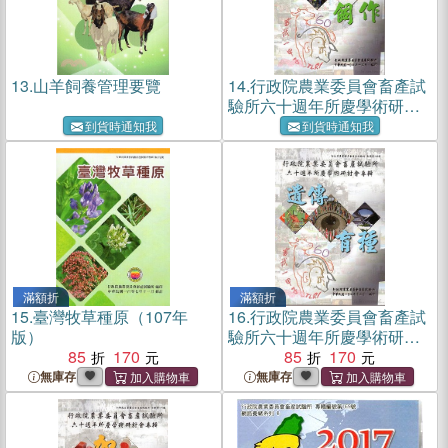
13.
山羊飼養管理要覽
14.
行政院農業委員會畜產試
驗所六十週年所慶學術研討
會專輯-飼作
到貨時通知我
到貨時通知我
滿額折
滿額折
15.
臺灣牧草種原（107年
16.
行政院農業委員會畜產試
版）
驗所六十週年所慶學術研討
85
170
會專輯-遺傳育種
85
170
無庫存
無庫存