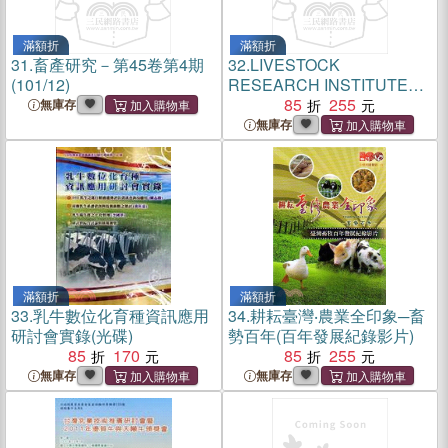
滿額折
滿額折
31.
畜產研究－第45卷第4期
32.
LIVESTOCK
(101/12)
RESEARCH INSTITUTE
COUNCIL OF
85
255
無庫存
AGRICULTURE-Biennial
無庫存
Report 2010-2011
滿額折
滿額折
33.
乳牛數位化育種資訊應用
34.
耕耘臺灣‧農業全印象─畜
研討會實錄(光碟)
勢百年(百年發展紀錄影片)
85
170
85
255
無庫存
無庫存