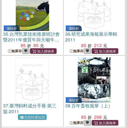
滿額折
滿額折
35.
台灣乳業技術推廣研討會
36.
研究成果海報展示專輯
暨2011年優質牛與天噸牛頒
2011
獎會DVD
85
85
85
213
無庫存
無庫存
滿額折
37.
臺灣飼料成分手冊‧第三
38.
百年畜牧風華（上）
版‧2011
85
298
到貨時通知我
無庫存