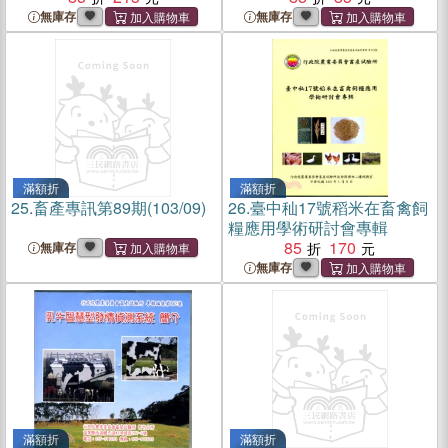
無庫存
無庫存
滿額折
滿額折
25.
畜產專訊第89期(103/09)
26.
臺中秈17號稻米在畜禽飼
糧應用學術研討會專輯
85
170
無庫存
無庫存
滿額折
滿額折