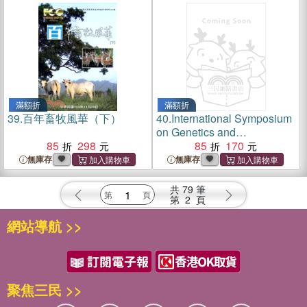
滿額折
滿額折
39.
百年畜牧風華（下）
40.
International Symposium
on Genetics and
85
298
Reproductive Management
85
170
for Animal Production(英文
無庫存
無庫存
版)
共
79
筆
第
2
頁
網站導航 >>
聚焦三民 >>