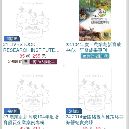
滿額折
21.
LIVESTOCK
22.
104年度－農業創新育成
RESEARCH INSTITUTE
中心。研發成果專刊
COUNCIL OF
85
255
到貨時通知我
AGRICULTURE - Biennial
無庫存
Report 2014-2015 (英文版)
滿額折
滿額折
23.
農業創新育成104年度培
24.
2014全國豬隻育種策略共
育優質企業案例專輯
識營紀實光碟
85
213
85
85