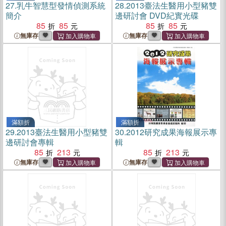
27.
乳牛智慧型發情偵測系統
28.
2013臺法生醫用小型豬雙
簡介
邊研討會 DVD紀實光碟
85
85
85
85
無庫存
無庫存
滿額折
滿額折
29.
2013臺法生醫用小型豬雙
30.
2012研究成果海報展示專
邊研討會專輯
輯
85
213
85
213
無庫存
無庫存