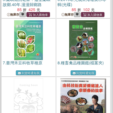
故鄉.40年.漫漫歸鄉路
輯(光碟)
85
425
85
102
無庫存
無庫存
7.
臺灣禾豆科牧草種原
8.
種畜禽品種圖鑑(檔案夾)
到貨時通知我
到貨時通知我