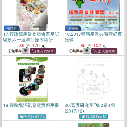
滿額折
滿額折
17.
行政院農業委員會畜產試
18.
2017種豬產業共識營紀實
驗所六十週年所慶學術研討
光碟
會專輯-加工
85
170
85
102
無庫存
無庫存
19.
養豬場沼氣發電實例手冊
20.
畜產研究季刊50卷4期
(2017/12)
到貨時通知我
到貨時通知我