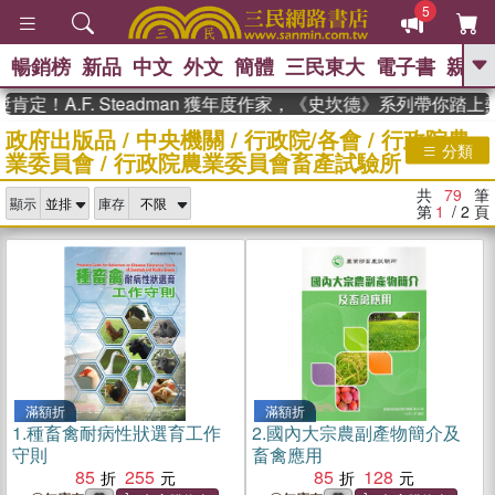
5
暢銷榜
新品
中文
外文
簡體
三民東大
電子書
親子
GO
.F. Steadman 獲年度作家，《史坎德》系列帶你踏上熱血奇
政府出版品
/
中央機關
/
行政院/各會
/
行政院農
、
熱搜：
東野圭吾
高希均教授回憶錄
分類
業委員會
/
行政院農業委員會畜產試驗所
、
、
、
The Odyssey
父親節
如果歷
、
、
史是一群喵
暑期推薦
國際布克
共
79
筆
、
、
顯示
庫存
獎 臺灣漫遊錄
方念華
台灣的李
第
1
/ 2
頁
、
、
登輝時代
數學女孩：黎曼猜想
偉大的迷走神經
滿額折
滿額折
1.
種畜禽耐病性狀選育工作
2.
國內大宗農副產物簡介及
守則
畜禽應用
85
255
85
128