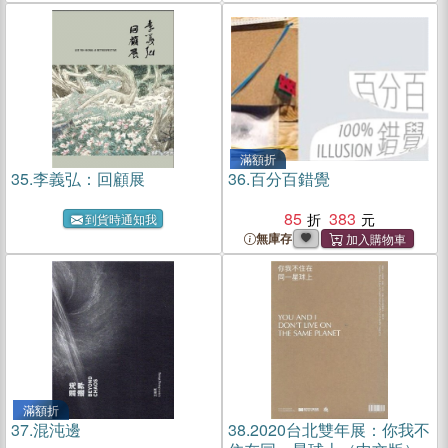
滿額折
35.
李義弘：回顧展
36.
百分百錯覺
85
383
到貨時通知我
無庫存
滿額折
37.
混沌邊
38.
2020台北雙年展：你我不