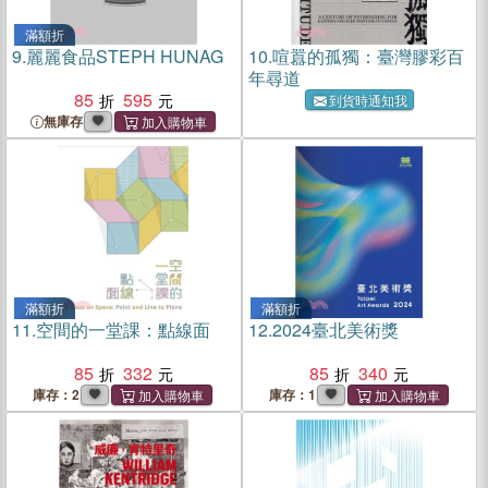
滿額折
9.
麗麗食品STEPH HUNAG
10.
喧囂的孤獨：臺灣膠彩百
年尋道
85
595
到貨時通知我
無庫存
滿額折
滿額折
11.
空間的一堂課：點線面
12.
2024臺北美術獎
85
332
85
340
庫存：2
庫存：1