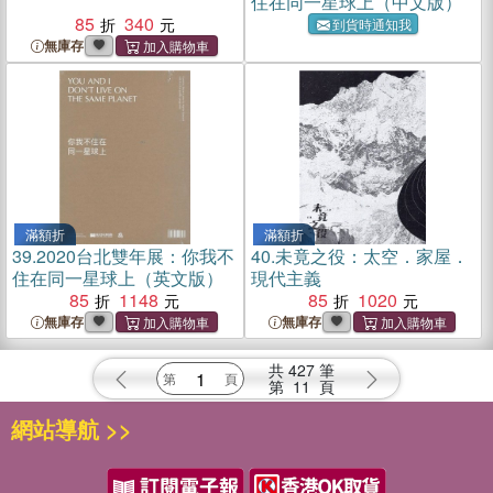
住在同一星球上（中文版）
85
340
到貨時通知我
無庫存
滿額折
滿額折
39.
2020台北雙年展：你我不
40.
未竟之役：太空．家屋．
住在同一星球上（英文版）
現代主義
85
1148
85
1020
無庫存
無庫存
共
427
筆
第
11
頁
網站導航 >>