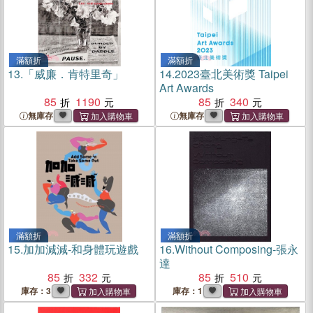
滿額折
滿額折
13.
「威廉．肯特里奇」
14.
2023臺北美術獎 Taipei
Art Awards
85
1190
85
340
無庫存
無庫存
滿額折
滿額折
15.
加加減減-和身體玩遊戲
16.
Without Composing-張永
達
85
332
85
510
庫存：3
庫存：1