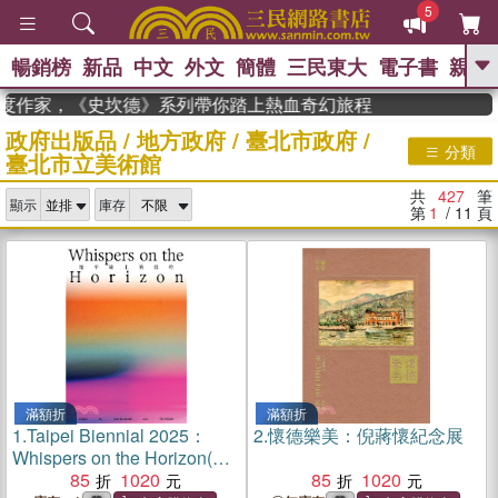
5
暢銷榜
新品
中文
外文
簡體
三民東大
電子書
親子
GO
度作家，《史坎德》系列帶你踏上熱血奇幻旅程
政府出版品
/
地方政府
/
臺北市政府
/
、
熱搜：
東野圭吾
高希均教授回憶錄
分類
臺北市立美術館
、
、
、
The Odyssey
父親節
如果歷
、
、
史是一群喵
暑期推薦
國際布克
共
427
筆
、
、
顯示
庫存
獎 臺灣漫遊錄
方念華
台灣的李
第
1
/ 11
頁
、
、
登輝時代
數學女孩：黎曼猜想
偉大的迷走神經
滿額折
滿額折
1.
Taipei Biennial 2025：
2.
懷德樂美：倪蔣懷紀念展
Whispers on the Horizon(地
平線上的低吟 )
85
1020
85
1020