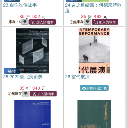
23.
跟你說個故事
24.
吾之道續篇：何德來詩歌
選
85
502
85
493
庫存：5
無庫存
滿額折
25.
2022臺北美術獎
26.
當代展演
85
340
到貨時通知我
無庫存