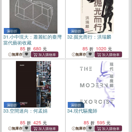
滿額折
滿額折
31.
小中現大：蕭麗虹的臺灣
32.
掘光而行：洪瑞麟
當代藝術收藏
85
680
85
1020
無庫存
無庫存
滿額折
滿額折
33.
空間迷向：何孟娟
34.
現代驅魔師
85
425
85
595
無庫存
無庫存