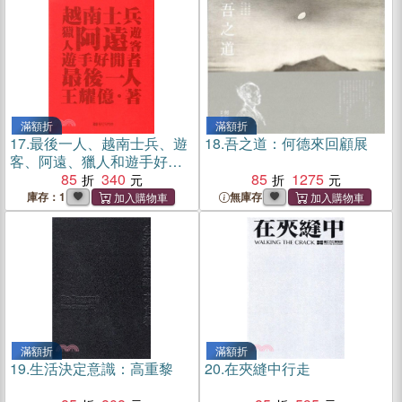
滿額折
滿額折
17.
最後一人、越南士兵、遊
18.
吾之道：何德來回顧展
客、阿遠、獵人和遊手好閒
者：王耀億個展
85
340
85
1275
庫存：1
無庫存
滿額折
滿額折
19.
生活決定意識：高重黎
20.
在夾縫中行走