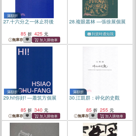
滿額折
27.
十六分之一休止符後
28.
複眼叢林 ―張徐展個展
85
425
到貨時通知我
無庫存
滿額折
滿額折
29.
hi!你好! ―蕭筑方個展
30.
江凱群：碎化的史觀
85
340
85
255
無庫存
無庫存