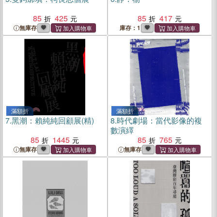
85
425
85
417
無庫存
庫存：1
滿額折
滿額折
7.
黑潮：賴純純回顧展(精)
8.
時代劇場：當代影像的複
數演繹
85
1445
85
765
無庫存
無庫存