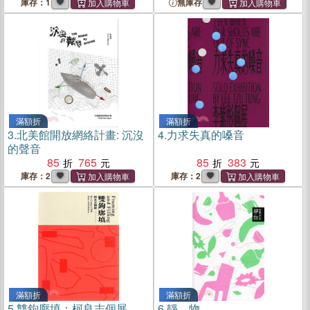
庫存：1
無庫存
滿額折
滿額折
3.
北美館開放網絡計畫: 沉沒
4.
力求失真的嗓音
的聲音
85
765
85
383
庫存：2
庫存：2
滿額折
滿額折
5.
雙鉤廓填：柯良志個展
6.
靜．物