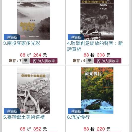
滿額折
滿額折
3.
南投客家多光彩
4.
聆聽創意綻放的聲音：新
詩賞析
88
264
88
308
庫存：7
庫存：6
滿額折
滿額折
5.
臺灣鄉土美術巡禮
6.
流光慢行
88
352
88
220