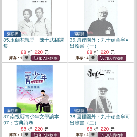
滿額折
滿額折
35.
玉蘭花飄香：陳千武翻譯
36.
圓裡園外：九十頑童寧可
集
出臉書（一）
88
220
88
220
庫存：1
庫存：4
滿額折
滿額折
37.
南投縣青少年文學讀本
38.
圓裡園外：九十頑童寧可
07：古典詩卷
出臉書（二）
88
220
88
220
庫存：1
庫存：4