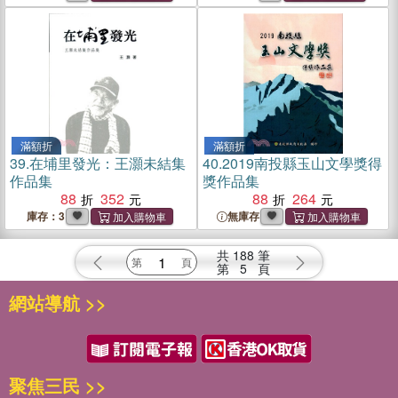
滿額折
滿額折
39.
在埔里發光：王灝未結集
40.
2019南投縣玉山文學獎得
作品集
獎作品集
88
352
88
264
庫存：3
無庫存
共
188
筆
第
5
頁
網站導航 >>
聚焦三民 >>