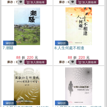
庫存：7
庫存：5
滿額折
滿額折
7.
潮騷
8.
人生何處不相逢
88
220
88
220
庫存：3
庫存：4
滿額折
滿額折