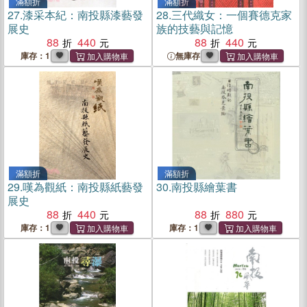
滿額折
滿額折
27.
漆采本紀：南投縣漆藝發
28.
三代織女：一個賽德克家
展史
族的技藝與記憶
88
440
88
440
庫存：1
無庫存
滿額折
滿額折
29.
嘆為觀紙：南投縣紙藝發
30.
南投縣繪葉書
展史
88
440
88
880
庫存：1
庫存：1