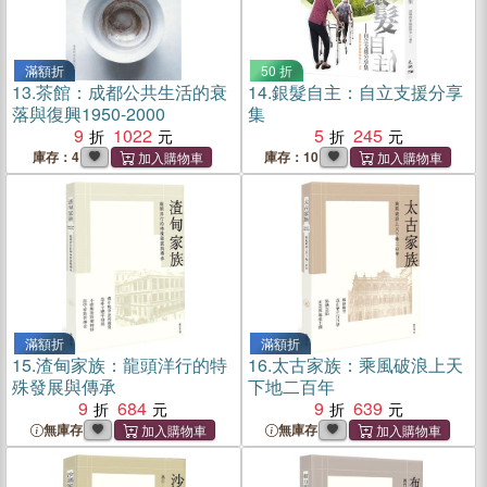
滿額折
50 折
13.
茶館：成都公共生活的衰
14.
銀髮自主：自立支援分享
落與復興1950-2000
集
9
1022
5
245
庫存：4
庫存：10
滿額折
滿額折
15.
渣甸家族：龍頭洋行的特
16.
太古家族：乘風破浪上天
殊發展與傳承
下地二百年
9
684
9
639
無庫存
無庫存