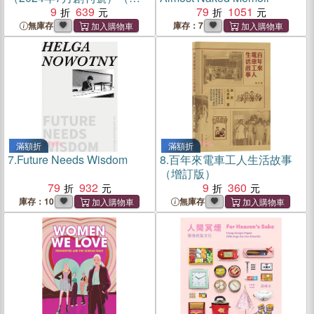
第1期）
9
639
79
1051
無庫存
庫存：7
滿額折
滿額折
7.
Future Needs Wisdom
8.
百年來電車工人生活故事
（增訂版）
79
932
9
360
庫存：10
無庫存