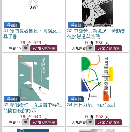
滿額折
滿額折
31.
預防長者自殺：實務及工
32.
中國勞工新境況：勞動關
具手冊
係的變遷與挑戰
79
679
9
680
庫存：9
無庫存
滿額折
滿額折
33.
願陪着你：從遺書中尋找
34.
日日好玩：玩好設計
預防自殺的啟示
79
640
9
558
庫存：6
無庫存