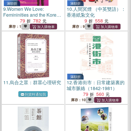
滿額折
滿額折
9.
Women We Love:
10.
人間冥煙 （中英雙語）：
Femininities and the Korean
香港紙紮文化
Wave
79
782
9
558
庫存：1
庫存：9
滿額折
11.
烏合之眾：群眾心理研究
12.
香港街市：日常建築裏的
城市脈絡（1842-1981）
79
560
到貨時通知我
庫存：10