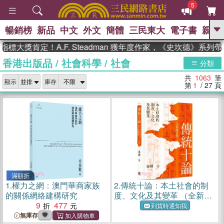
5
暢銷榜
新品
中文
外文
簡體
三民東大
電子書
親子
GO
肯定！A.F. Steadman 獲年度作家，《史坎德》系列帶你踏
香港出版品
/
社會科學
/
社會
、
熱搜：
東野圭吾
高希均教授回憶錄
分類
、
、
、
The Odyssey
父親節
如果歷
共
1063
筆
、
、
顯示
庫存
史是一群喵
暑期推薦
國際布克
第
1
/ 27
頁
、
、
獎 臺灣漫遊錄
方念華
台灣的李
、
、
登輝時代
數學女孩：黎曼猜想
偉大的迷走神經
滿額折
1.
權力之網：澳門華商家族
2.
傳統十論：本土社會的制
的關係網絡建構研究
度、文化及其變革 （全新增
9
477
訂版）
到貨時通知我
無庫存