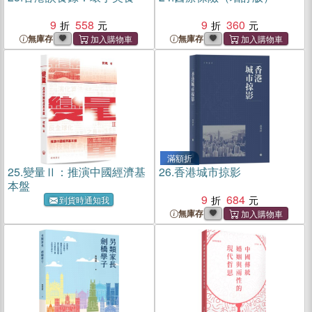
9
558
9
360
無庫存
無庫存
滿額折
25.
變量Ⅱ：推演中國經濟基
26.
香港城市掠影
本盤
9
684
到貨時通知我
無庫存