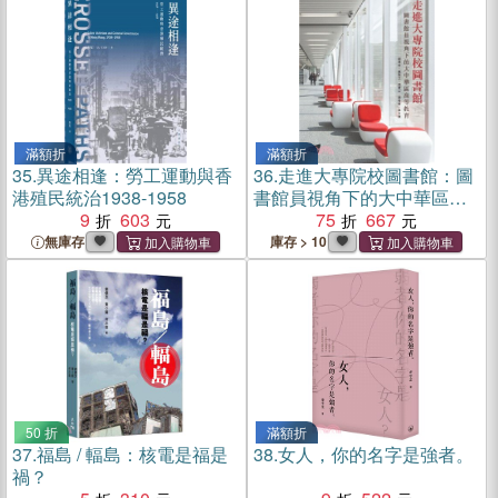
滿額折
滿額折
35.
異途相逢：勞工運動與香
36.
走進大專院校圖書館：圖
港殖民統治1938-1958
書館員視角下的大中華區高
9
603
等教育
75
667
無庫存
庫存 > 10
50 折
滿額折
37.
福島 / 輻島：核電是福是
38.
女人，你的名字是強者。
禍？