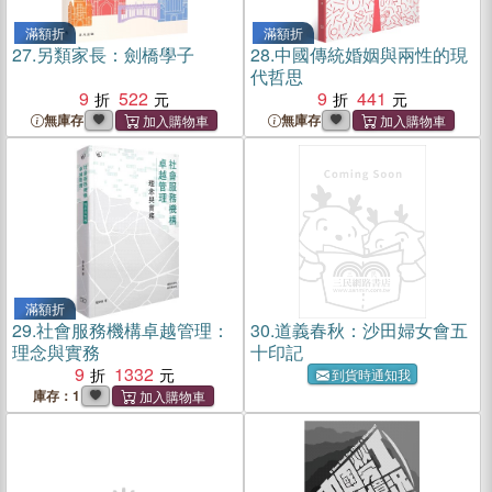
滿額折
滿額折
27.
另類家長：劍橋學子
28.
中國傳統婚姻與兩性的現
代哲思
9
522
9
441
無庫存
無庫存
滿額折
29.
社會服務機構卓越管理：
30.
道義春秋：沙田婦女會五
理念與實務
十印記
9
1332
到貨時通知我
庫存：1