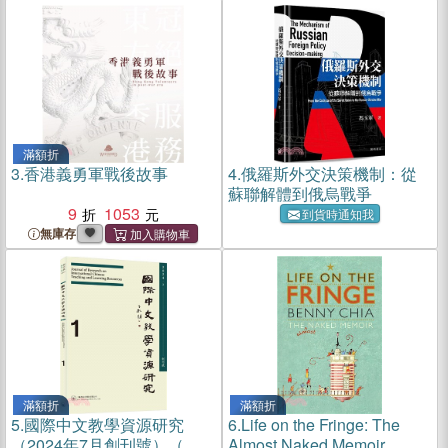
滿額折
3.
香港義勇軍戰後故事
4.
俄羅斯外交決策機制：從
蘇聯解體到俄烏戰爭
9
1053
到貨時通知我
無庫存
滿額折
滿額折
5.
國際中文教學資源研究
6.
Life on the Fringe: The
（2024年7月創刊號）（總
Almost Naked Memoir