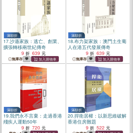
滿額折
滿額折
17.
沙遜家族：逃亡、創業、
18.
布力架家族：澳門土生葡
擴張轉移兩世紀傳奇
人在港五代發展傳奇
9
639
9
639
無庫存
無庫存
滿額折
滿額折
19.
我們永不言棄：走過香港
20.
捍衛居權：以新思維破解
殘疾人運動50年
香港住房難題
9
720
9
522