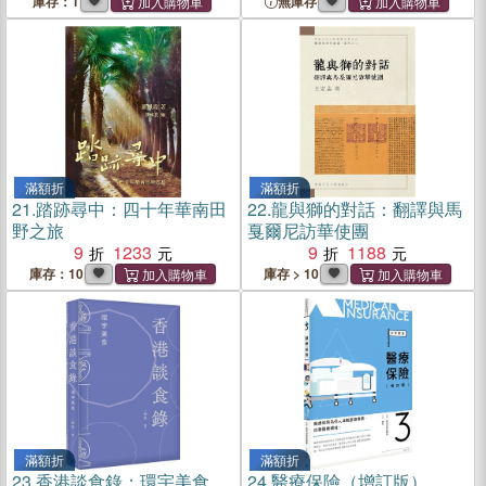
庫存：1
無庫存
滿額折
滿額折
21.
踏跡尋中：四十年華南田
22.
龍與獅的對話：翻譯與馬
野之旅
戛爾尼訪華使團
9
1233
9
1188
庫存：10
庫存 > 10
滿額折
滿額折
23.
香港談食錄：環宇美食
24.
醫療保險（增訂版）