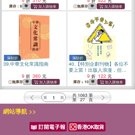
5
310
9
522
庫存：8
無庫存
滿額折
滿額折
39.
中華文化常識指南
40.
【特別企劃刊物】各位不
要上當！出版人浪漫，但做
9
360
書不浪漫
9
122
無庫存
庫存 > 10
共
1063
筆
第
27
頁
網站導航 >>