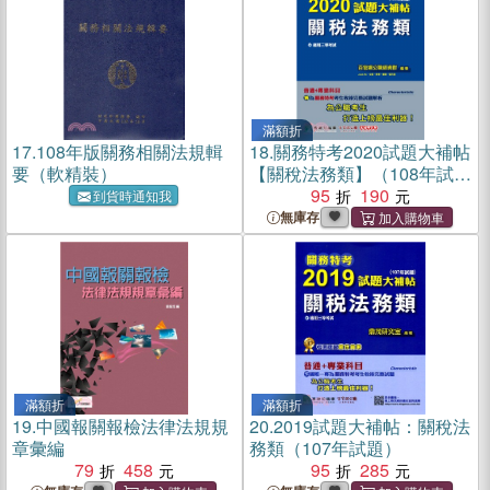
滿額折
17.
108年版關務相關法規輯
18.
關務特考2020試題大補帖
要（軟精裝）
【關稅法務類】（108年試
題）
95
190
到貨時通知我
無庫存
滿額折
滿額折
19.
中國報關報檢法律法規規
20.
2019試題大補帖：關稅法
章彙編
務類（107年試題）
79
458
95
285