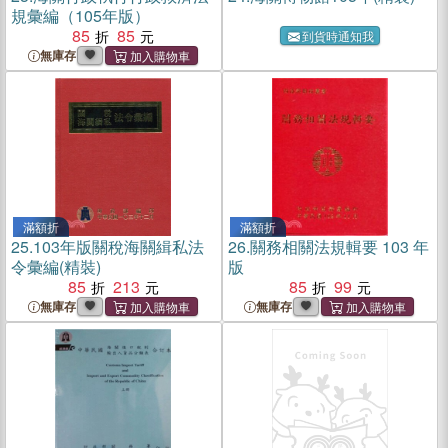
規彙編（105年版）
85
85
到貨時通知我
無庫存
滿額折
滿額折
25.
103年版關稅海關緝私法
26.
關務相關法規輯要 103 年
令彙編(精裝)
版
85
213
85
99
無庫存
無庫存