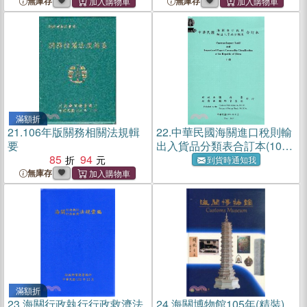
無庫存
無庫存
滿額折
21.
106年版關務相關法規輯
22.
中華民國海關進口稅則輸
要
出入貨品分類表合訂本(106
85
94
年版)(上下兩冊不分售)
到貨時通知我
無庫存
滿額折
23.
海關行政執行行政救濟法
24.
海關博物館105年(精裝)