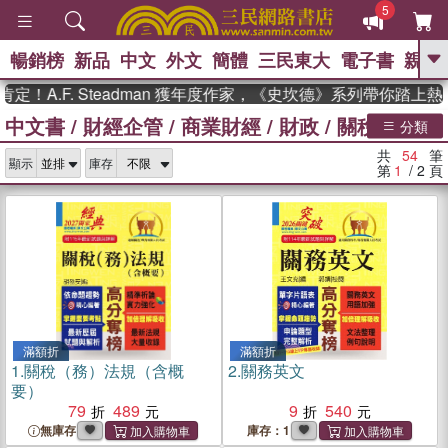
5
暢銷榜
新品
中文
外文
簡體
三民東大
電子書
親子
GO
F. Steadman 獲年度作家，《史坎德》系列帶你踏上熱血奇幻
中文書
/
財經企管
/
商業財經
/
財政
/
關稅
、
、
熱搜：
東野圭吾
The Odyssey
分類
、
、
父親節
如果歷史是一群喵
暑期
共
54
筆
、
、
顯示
庫存
推薦
國際布克獎 臺灣漫遊錄
方
第
1
/ 2
頁
、
、
念華
台灣的李登輝時代
數學女
、
孩：黎曼猜想
偉大的迷走神經
滿額折
滿額折
1.
關稅（務）法規（含概
2.
關務英文
要）
79
489
9
540
無庫存
庫存：1