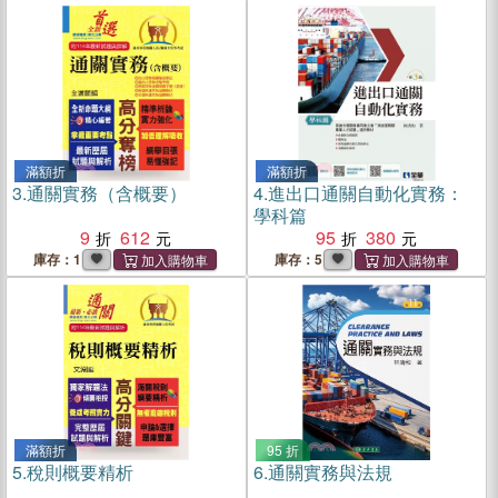
滿額折
滿額折
3.
通關實務（含概要）
4.
進出口通關自動化實務：
學科篇
9
612
95
380
庫存：1
庫存：5
滿額折
95 折
5.
稅則概要精析
6.
通關實務與法規