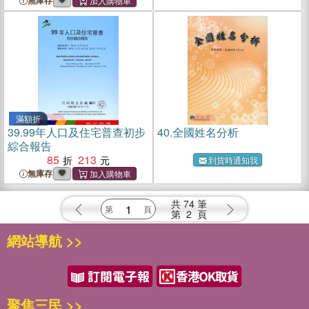
無庫存
滿額折
39.
99年人口及住宅普查初步
40.
全國姓名分析
綜合報告
85
213
到貨時通知我
無庫存
共
74
筆
第
2
頁
網站導航 >>
聚焦三民 >>