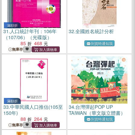
滿額折
31.
人口統計年刊：106年
32.
全國姓名統計分析
（107/06）（光碟版）
85
468
到貨時通知我
無庫存
滿額折
33.
中華民國人口推估(105至
34.
台灣彈起POP UP
150年)
TAIWAN（華文版立體書）
88
264
到貨時通知我
無庫存