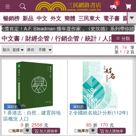
5
暢銷榜
新品
中文
外文
簡體
三民東大
電子書
親子
GO
！A.F. Steadman 獲年度作家，《史坎德》系列帶你踏上熱
中文書
/
財經企管
/
行銷企管
/
統計
/
人口統計
、
熱搜：
東野圭吾
高希均教授回憶錄
分類
、
、
、
The Odyssey
父親節
如果歷
共
74
筆
、
、
顯示
庫存
史是一群喵
暑期推薦
國際布克
第
1
/ 2
頁
、
、
獎 臺灣漫遊錄
方念華
台灣的李
、
、
登輝時代
數學女孩：黎曼猜想
偉大的迷走神經
滿額折
滿額折
1.
香港志：自然．建置與地
2.
全國姓名統計分析(112年)
區概況 人口
9
2556
85
170
無庫存
無庫存