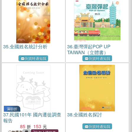
35.
全國姓名統計分析
36.
臺灣彈起POP UP
TAIWAN（立體書）
到貨時通知我
到貨時通知我
滿額折
37.
民國101年 國內遷徙調查
38.
全國姓名探討
報告
85
153
到貨時通知我