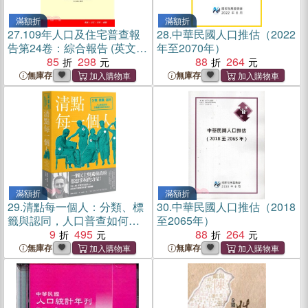
滿額折
滿額折
27.
109年人口及住宅普查報
28.
中華民國人口推估（2022
告第24卷：綜合報告 (英文
年至2070年）
版)
85
298
88
264
無庫存
無庫存
滿額折
滿額折
29.
清點每一個人：分類、標
30.
中華民國人口推估（2018
籤與認同，人口普查如何定
至2065年）
義國家與你我身分
9
495
88
264
無庫存
無庫存