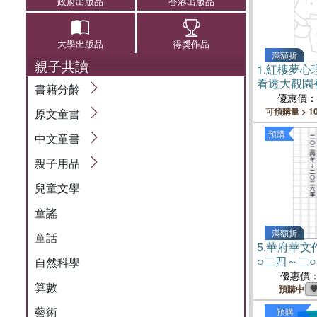
政府出版品
香港出版品
大學出版品
得獎作品
滿額折
親子共讀
1.
紅樓夢心
看透大觀園
書籍分齡
內在小孩的 
優惠價：
習【隨書附
可預購量 > 1
原文童書
古風書籤】
預購
中文童書
親子用品
兒童文學
童謠
滿額折
童話
5.
華府華文
○二四～二
自然科學
優惠價
算數
預購中
藝術
預購