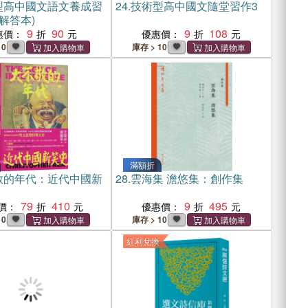
型高中國文語文養成習
24.
技術型高中國文隨堂習作3
附解答本)
9
90
9
108
惠價：
優惠價：
10
庫存 > 10
滿額折
敬的年代：近代中國新
28.
雲海集 澹悠集：創作集
79
410
9
495
價：
優惠價：
10
庫存 > 10
紅利兌換