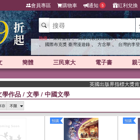
會員專區
購物車
通知
紅利兌換
5
、
、
熱搜：
東野圭吾
高希均教授回憶錄
The Odys
、
、
、
國際布克獎 臺灣漫遊錄
方念華
台灣的李登
文
簡體
三民東大
電子書
親
英國出版界指標大獎肯定！A.F. S
文學作品
/
文學
/
中國文學
庫存
預購
預購