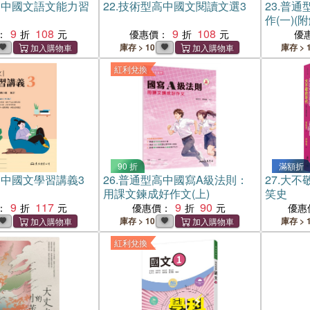
高中國文語文能力習
22.
技術型高中國文閱讀文選3
23.
普通
作(一)(
9
108
9
108
：
優惠價：
優
庫存 > 10
庫存 > 
紅利兌換
90 折
滿額折
中國文學習講義3
26.
普通型高中國寫A級法則：
27.
大不
用課文鍊成好作文(上)
笑史
9
117
9
90
：
優惠價：
優惠
庫存 > 10
庫存 > 
紅利兌換