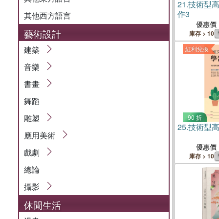
21.
技術型
作3
其他西方語言
優惠價
藝術設計
庫存 > 10
建築
紅利兌換
音樂
書畫
舞蹈
雕塑
90 折
25.
技術型高
應用美術
優惠價
戲劇
庫存 > 10
總論
攝影
休閒生活