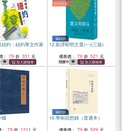
紅利兌換
滿額折
看紐約：紐約華文作家
12.
新譯昭明文選(一)(三版)
79
331
79
521
價：
優惠價：
中
預購中
滿額折
中國
16.
學術回想錄（普通本）
79
1311
79
529
價：
優惠價：