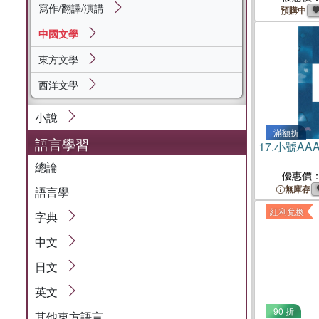
寫作/翻譯/演講
預購中
中國文學
東方文學
西洋文學
小說
滿額折
語言學習
17.
小號AA
總論
優惠價
無庫存
語言學
紅利兌換
字典
中文
日文
英文
90 折
其他東方語言