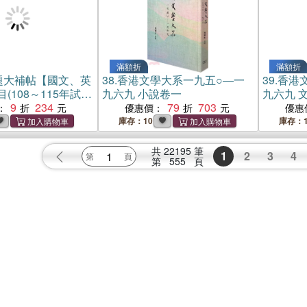
滿額折
滿額折
試題大補帖【國文、英
38.
香港文學大系一九五○―一
39.
香港
(108～115年試
九六九 小說卷一
九六九 
9
234
79
703
：
優惠價：
優惠
庫存：10
庫存：1
共
22195
筆
1
2
3
4
第
555
頁