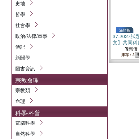
史地
哲學
社會學
滿額折
政治/法律/軍事
37.
2027
文】共同科目
傳記
題)
優惠價
庫存：3
新聞學
圖書資訊
宗教命理
宗教類
命理
科學‧科普
電腦科學
自然科學