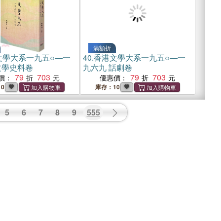
滿額折
文學大系一九五○―一
40.
香港文學大系一九五○―一
文學史料卷
九六九 話劇卷
79
703
79
703
價：
優惠價：
0
庫存：10
5
6
7
8
9
555