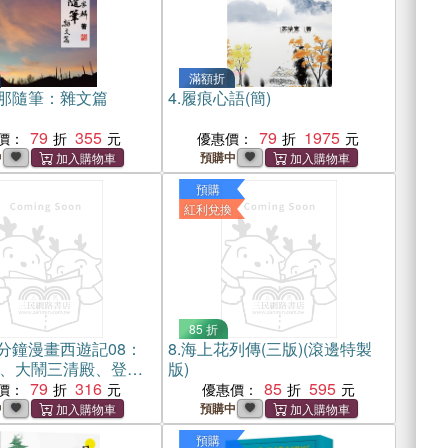
滿額折
那隨筆：雜文篇
4.
履痕心語(簡)
79
355
79
1975
價：
優惠價：
中
預購中
預購
紅利兌換
85 折
分鐘漫畫西遊記08：
8.
海上花列傳(三版)(滾邊特製
、大鬧三清殿、登壇
版)
79
316
85
595
價：
優惠價：
中
預購中
預購