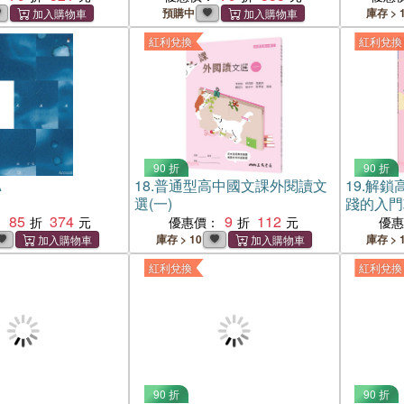
預購中
庫存 > 
紅利兌換
紅利兌換
90 折
90 折
A
18.
普通型高中國文課外閱讀文
19.
解鎖
選(一)
踐的入門
85
374
9
112
：
優惠價：
優
庫存 > 10
庫存 > 
紅利兌換
紅利兌換
90 折
90 折