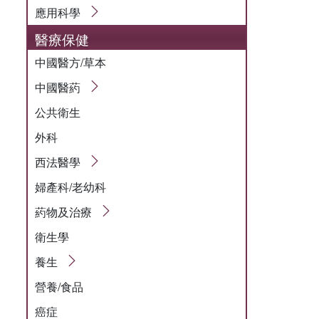
應用科學
醫療保健
中國醫方/草本
中國醫葯
公共衛生
外科
西法醫學
婦產科/老幼科
葯物及治療
衛生學
養生
營養/食品
癌症