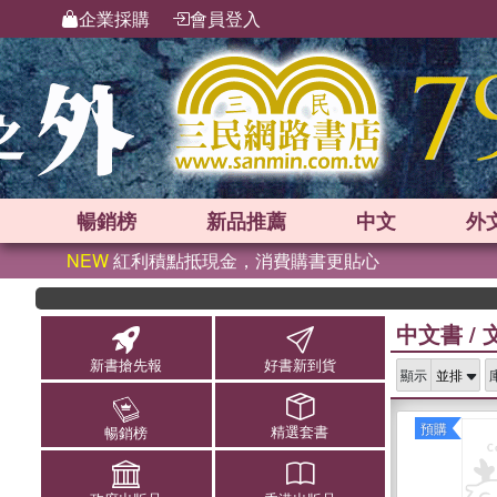
企業採購
會員登入
暢銷榜
新品
推薦
中文
外
NEW
紅利積點抵現金，消費購書更貼心
中文書
/
新書搶先報
好書新到貨
顯示
預購
精選套書
暢銷榜