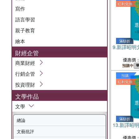
紅利兌換
寫作
語言學習
親子教育
繪本
滿額折
9.
新譯昭明文
財經企管
優惠價
商業財經
預購中
行銷企管
預購
紅利兌換
投資理財
文學作品
文學
滿額折
總論
13.
新譯昭明
文藝批評
優惠價