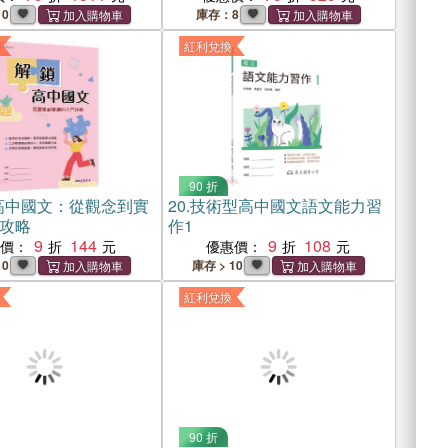
10
庫存：8
紅利兌換
90 折
高中國文：從觀念到實
20.
技術型高中國文語文能力習
攻略
作1
9
144
9
108
惠價：
優惠價：
10
庫存 > 10
紅利兌換
90 折