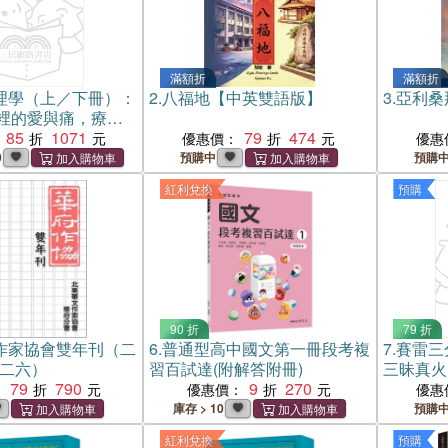
滿額折
滿額折
理學（上／下冊）：
2.
八福地【中英雙語版】
3.
亞利桑
裡的愛與痛，療癒
120 種情緒覺察練
85
1071
79
474
優惠價：
優惠
贈限量金陵十二釵
0
預購中
預購
紅利兌換
預購
90 折
79 折
作家協會雙年刊（二
6.
普通型高中國文第一冊段考複
7.
賽雷三
○二六）
習百試達(附解答附冊)
三昧真火
79
790
9
270
祈雨
：
優惠價：
優惠
庫存 > 10
預購
紅利兌換
預購