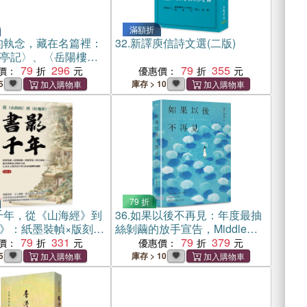
滿額折
的執念，藏在名篇裡：
32.
新譯庾信詩文選(二版)
亭記〉、〈岳陽樓
湖心亭看雪〉，讀懂
79
296
79
355
價：
優惠價：
豪的人生與成敗
5
庫存 > 10
79 折
千年，從《山海經》到
36.
如果以後不再見：年度最抽
》：紙墨裝幀×版刻圖
絲剝繭的放手宣告，Middle最
掌故×版本源流……從
79
331
柔軟窩心的全新散文集
79
379
價：
優惠價：
至明清小說，在書頁
5
庫存 > 10
中華文化的流轉與風