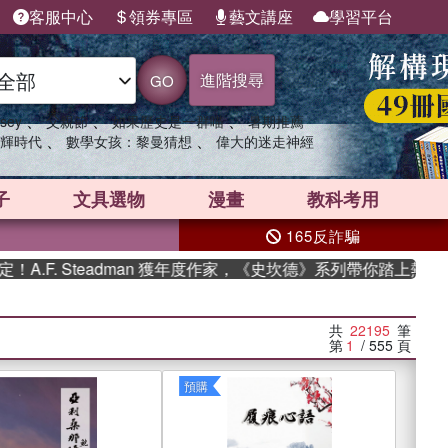
客服中心
領券專區
藝文講座
學習平台
進階搜尋
GO
、
、
、
sey
父親節
如果歷史是一群喵
暑期推薦
、
、
輝時代
數學女孩：黎曼猜想
偉大的迷走神經
子
文具選物
漫畫
教科考用
165反詐騙
teadman 獲年度作家，《史坎德》系列帶你踏上熱血奇幻旅程
共
22195
筆
第
1
/ 555
頁
預購