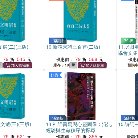
滿額折
79 折
選(二)(三版)
10.
新譯宋詩三百首(二版)
11.
另眼
協會文集
79
545
79
568
：
優惠價：
優惠
庫存 > 10
預購
預購
滿額折
滿額折
文選(三)(三版)
14.
神話書寫與心靈圖像：混沌
15.
詩詞
經驗與生命秩序的探尋
79
521
79
355
：
優惠價：
優惠