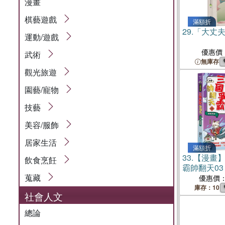
漫畫
棋藝遊戲
滿額折
29.
「大丈
運動/遊戲
優惠價
武術
無庫存
觀光旅遊
園藝/寵物
技藝
美容/服飾
居家生活
滿額折
33.
【漫畫
飲食烹飪
霸帥翻天0
蒐藏
箭(附✦逐
優惠價
戰鬥卡4張
庫存：10
社會人文
總論