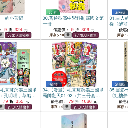
90 折
滿額折
夫」的小苦惱
30.
普通型高中學科制霸國文第
31.
古人
一冊
從〈醉翁
9
324
9
306
記〉到〈
：
優惠價：
優惠
二十位文
庫存 > 10
庫存：
滿額折
滿額折
】毛茸茸演義三國爭
34.
【漫畫】毛茸茸演義三國爭
35.
書影
3：孔明喵，草船借
霸帥翻天01-03（共三冊套
《紅樓夢
鹿天下「限定」英雄
79
355
書）：超值贈『英雄集結•逐鹿
79
1066
像×典籍
：
優惠價：
優惠
）
天下大作戰』遊戲地圖+12張英
古典神話
庫存：4
庫存：
雄戰鬥卡
之間看見
雅