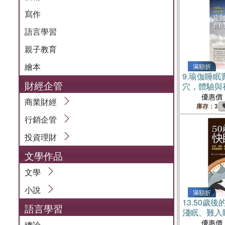
寫作
語言學習
親子教育
繪本
滿額折
9.
瑜伽睡眠
財經企管
穴，體驗與
優惠價
商業財經
庫存：3
行銷企管
投資理財
文學作品
文學
小說
滿額折
13.
50歲後
語言學習
淺眠、難入
門、大腦重
優惠價
總論