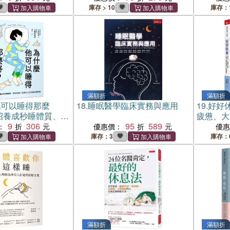
眠復原力
率的黃金
庫存 > 10
庫存：
滿額折
滿額折
他可以睡得那麼
18.
睡眠醫學臨床實務與應用
19.
好好
1招養成秒睡體質、告
疲憊、大
現代人的究極好睡
9
306
95
589
實踐法
：
優惠價：
優
庫存：3
庫存：
滿額折
滿額折