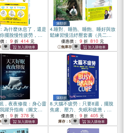
滿額折
：為什麼休息了，還是
4.
睡對、睡熟、睡飽、睡好與放
你擺脫慢性疲勞，重
鬆練習慢活紓壓套書（共二
量！
9
414
本）：為何睡不好？原來問題
9
810
惠價：
優惠價：
在大腦！+森林裡的放鬆練習
1
無庫存
滿額折
眠，夜夜修復：身心靈
8.
大腦不疲勞：只要8週，擺脫
我躍升指南（圖文影
焦慮、壓力、失眠和疲憊，重
9
378
啟活力人生
9
405
惠價：
優惠價：
4
庫存：5