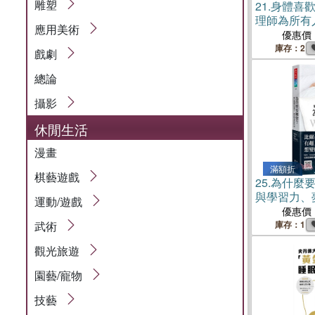
雕塑
21.
身體喜
理師為所有
應用美術
優惠價
庫存：2
戲劇
總論
攝影
休閒生活
漫畫
滿額折
棋藝遊戲
25.
為什麼
與學習力、
運動/遊戲
優惠價
武術
庫存：1
觀光旅遊
園藝/寵物
技藝