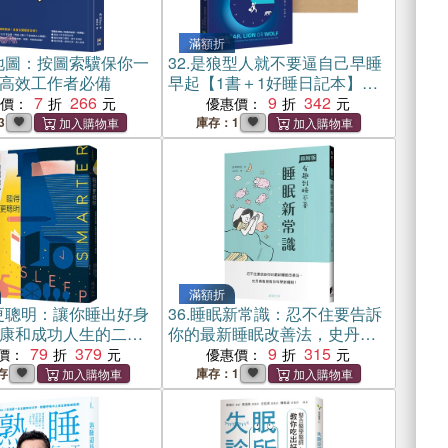
滿額折
地圖：按圖索驥保你一
32.
是狼型人就不要逼自己早睡
高效工作者必備
早起【1書＋1好睡日記本】：
7
266
解讀睡眠時型，找到你的高效
9
342
惠價：
優惠價：
睡眠法
3
庫存：1
滿額折
更聰明：讓你睡出好身
36.
睡眠新常識：忍不住要告訴
康和成功人生的二十
你的最新睡眠改善法，史丹佛
79
379
教授教你科學新機制！
9
315
價：
優惠價：
存
庫存：1