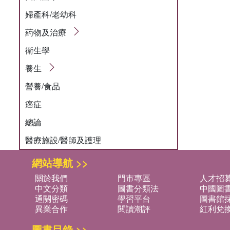
婦產科/老幼科
葯物及治療
衛生學
養生
營養/食品
癌症
總論
醫療施設/醫師及護理
網站導航 >>
關於我們
門市專區
人才招
中文分類
圖書分類法
中國圖
通關密碼
學習平台
圖書館採
異業合作
閱讀潮評
紅利兌
圖書目錄 >>