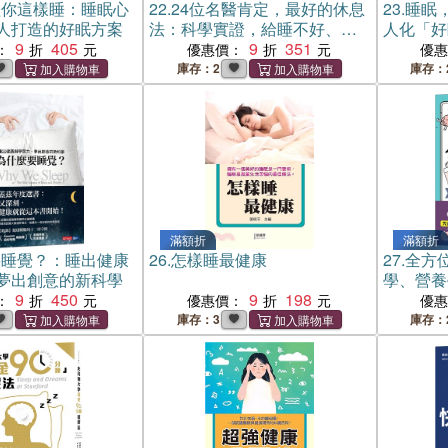
歡你這樣睡：睡眠心
22.
24位名醫肯定，最好的休息
23.
睡眠
人打造的好眠方案
法：科學實證，給睡不好、沒
人化「好
9
405
得睡、很難醒、日夜顛倒的人
9
351
生理時鐘
：
優惠價：
優
的休息與睡眠全書。
庫存：2
庫存：
滿額折
滿額折
要睡覺？：睡出健康
26.
怎樣睡最健康
27.
全方
夢出創意的新科學
學、營養
9
450
9
198
減壓的1
：
優惠價：
優
庫存：3
庫存：