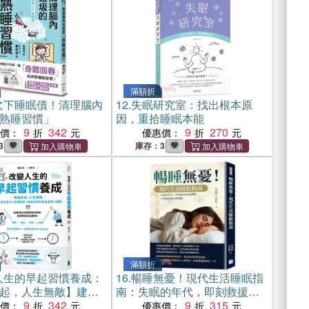
滿額折
欠下睡眠債！清理腦內
12.
失眠研究室：找出根本原
熟睡習慣」
因，重拾睡眠本能
9
342
9
270
惠價：
優惠價：
3
庫存：3
滿額折
人生的早起習慣養成：
16.
暢睡無憂！現代生活睡眠指
起，人生無敵】建立
南：失眠的年代，即刻救援你
╳高滿意度╳高成功
9
342
的睡眠，不要做夢還想著賺錢
9
315
惠價：
優惠價：