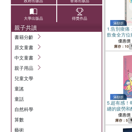
政府出版品
香港出版品
大學出版品
得獎作品
滿額折
親子共讀
1.
告別痠痛
飲食全方位
書籍分齡
優惠價
庫存：10
原文童書
中文童書
親子用品
兒童文學
童謠
滿額折
童話
5.
超有感！
纏的疲勞和
自然科學
曲、拉伸、
優惠價
算數
浮腫、眼睛
庫存：5
感
藝術