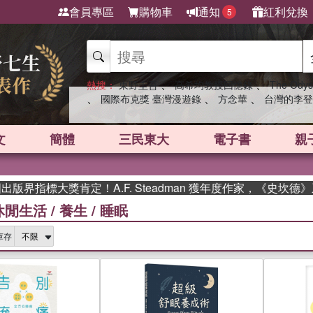
會員專區
購物車
通知
紅利兌換
5
、
、
熱搜：
東野圭吾
高希均教授回憶錄
The Odys
、
、
、
國際布克獎 臺灣漫遊錄
方念華
台灣的李登
文
簡體
三民東大
電子書
親
獎肯定！A.F. Steadman 獲年度作家，《史坎德》系列帶你
休閒生活
/
養生
/
睡眠
庫存