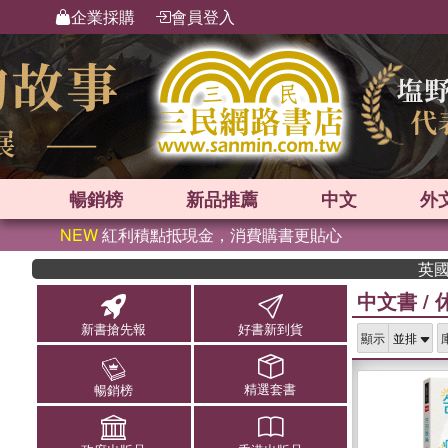
企業採購
會員登入
暢銷榜
新品
推薦
中文
外
NEW
紅利積點抵現金，消費購書更貼心
英國出版界指標大
中文書
/
新書搶先報
好書新到貨
顯示
精選套書
暢銷榜