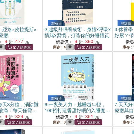
滿額折
滿額折
：經絡×皮拉提斯×
2.
超級舒眠養成術：身體x呼吸x
3.
休養學
療癒
情緒x習慣，打造你的好睡體質
好累？帶
9
477
9
360
啟身心能
：
優惠價：
優
庫存：4
庫存：
滿額折
滿額折
每天3分鐘，消除難
6.
一夜美人力：越睡越年輕，
7.
天天好
酸痛：每天僅需彎
100招打造香甜好眠的入睡魔法
療癒與自
扭轉！消除肩酸、
9
324
術
9
351
音版）
：
優惠價：
優
疲勞、腰痛及倦怠
庫存：3
庫存：