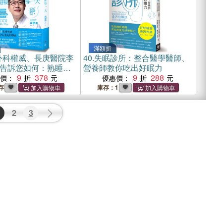
滿額折
外科權威、長庚醫院李
40.
失眠診所：整合醫學醫師、
告訴您如何：熟睡迎
營養師教你吃出好眠力
！
9
378
9
288
惠價：
優惠價：
存
庫存：1
2
3