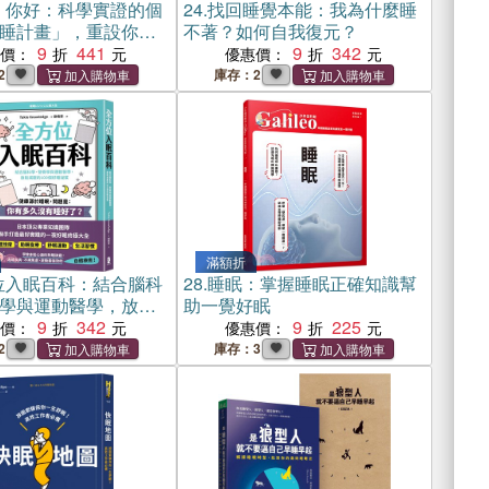
，你好：科學實證的個
24.
找回睡覺本能：我為什麼睡
睡計畫」，重設你的
不著？如何自我復元？
，找回優質睡眠
9
441
9
342
惠價：
優惠價：
2
庫存：2
滿額折
位入眠百科：結合腦科
28.
睡眠：掌握睡眠正確知識幫
學與運動醫學，放鬆
助一覺好眠
00個好睡祕笈
9
342
9
225
惠價：
優惠價：
2
庫存：3