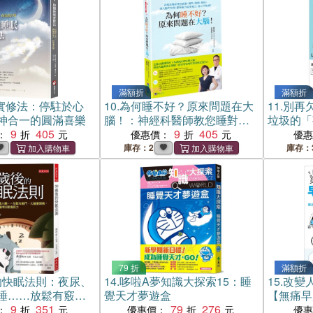
滿額折
滿額折
實修法：停駐於心
10.
為何睡不好？原來問題在大
11.
別再
神合一的圓滿喜樂
腦！：神經科醫師教您睡對、
垃圾的「
9
405
睡熟、睡飽、睡好，讓大腦不
9
405
：
優惠價：
優
生病、提升腦力與免疫力、身
庫存：2
庫存：
心不焦慮！
79 折
滿額折
的快眠法則：夜尿、
14.
哆啦A夢知識大探索15：睡
15.
改變
睡……放鬆有竅
覺天才夢遊盒
【無痛早
開機，累積睡眠
9
351
79
276
高生產力
：
優惠價：
優