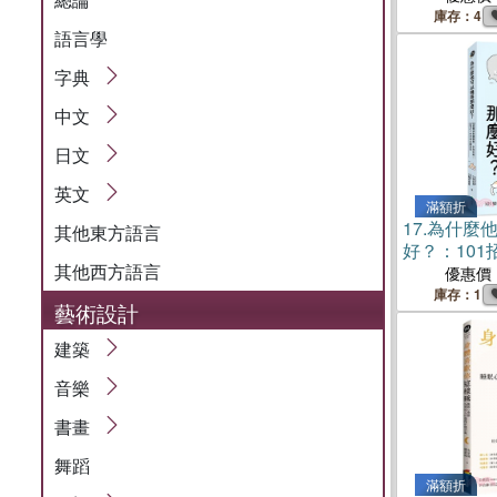
壓，獲得好
庫存：4
語言學
字典
中文
日文
英文
滿額折
17.
為什麼
其他東方語言
好？：10
其他西方語言
別失眠！給
優惠價
指南
庫存：1
藝術設計
建築
音樂
書畫
舞蹈
滿額折