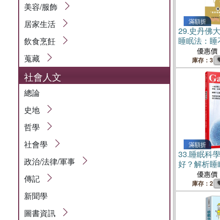
美容/服飾
滿額折
居家生活
29.
史丹佛大
睡眠法：睡
飲食烹飪
高睡眠法」
優惠價
蒐藏
策，用科學
庫存：3
社會人文
總論
史地
哲學
社會學
滿額折
33.
睡眠科
政治/法律/軍事
好？解析睡
關係
優惠價
傳記
庫存：2
新聞學
圖書資訊