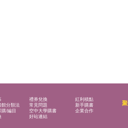
募
禮券兌換
紅利積點
聚
書館分類法
常見問題
新手購書
購/編目
空中大學購書
企業合作
換
好站連結