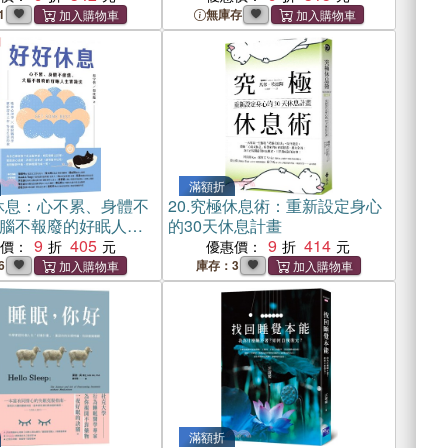
晨型人體質
1
無庫存
滿額折
休息：心不累、身體不
20.
究極休息術：重新設定身心
腦不報廢的好眠人生
的30天休息計畫
9
405
9
414
惠價：
優惠價：
6
庫存：3
滿額折