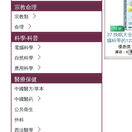
宗教命理
宗教類
命理
70 折
37.
快眠大全
科學‧科普
腦科學的1
法， 終結
優惠價
電腦科學
庫存：4
自然科學
應用科學
醫療保健
中國醫方/草本
中國醫葯
公共衛生
外科
西法醫學