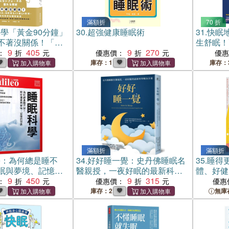
滿額折
70 折
學「黃金90分鐘」
30.
超強健康睡眠術
31.
快眠
不著沒關係！「最
生舒眠！
西野精治49個QA對
9
405
9
270
：
優惠價：
優
終結睡眠困擾
庫存：1
庫存：
滿額折
滿額折
學：為何總是睡不
34.
好好睡一覺：史丹佛睡眠名
35.
睡得
眠與夢境、記憶的
醫親授，一夜好眠的最新科學
體、好健
9
450
解決方案
9
315
一個策略
：
優惠價：
優惠
庫存：2
無庫