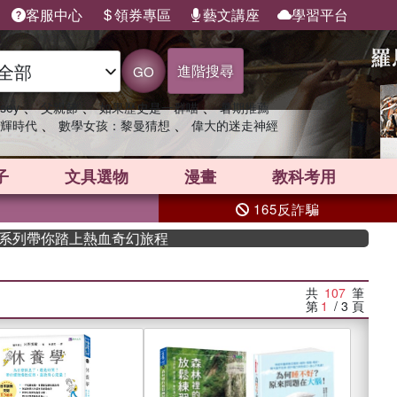
客服中心
領券專區
藝文講座
學習平台
進階搜尋
GO
、
、
、
sey
父親節
如果歷史是一群喵
暑期推薦
、
、
輝時代
數學女孩：黎曼猜想
偉大的迷走神經
子
文具選物
漫畫
教科考用
165反詐騙
踏上熱血奇幻旅程
共
107
筆
第
1
/ 3
頁