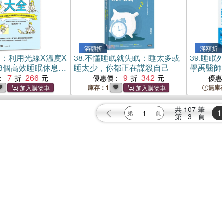
滿額折
滿額折
：利用光線X溫度X
38.
不懂睡眠就失眠：睡太多或
39.
睡眠
23個高效睡眠休息
睡太少，你都正在謀殺自己
學禹醫師
身心腦疲勞
7
266
9
342
接每一天
：
優惠價：
優
庫存：1
無庫
共
107
筆
1
第
3
頁