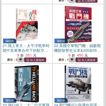
庫存：1
滿額折
滿額折
21.
飛上青天：太平洋戰爭時
22.
美國空軍戰鬥機：細數戰
期中美軍事合作下的航空教
機開發歷史沿革&200款特殊
育（1941-1945）
9
351
塗裝
9
450
庫存：3
庫存：1
滿額折
滿額折
23.
飛行線上：十二位空軍飛
24.
戰鬥機設計與運作原理：