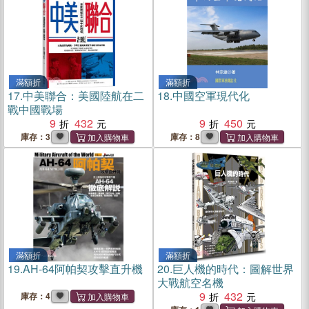
滿額折
滿額折
17.
中美聯合：美國陸航在二
18.
中國空軍現代化
戰中國戰場
9
432
9
450
庫存：3
庫存：8
滿額折
滿額折
19.
AH-64阿帕契攻擊直升機
20.
巨人機的時代：圖解世界
大戰航空名機
9
432
庫存：4