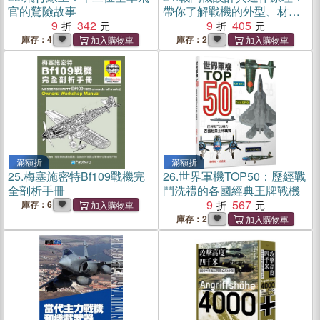
官的驚險故事
帶你了解戰機的外型、材
9
342
料、引擎，實戰能力，與武
9
405
器的科學
庫存：4
庫存：2
滿額折
滿額折
25.
梅塞施密特Bf109戰機完
26.
世界軍機TOP50：歷經戰
全剖析手冊
鬥洗禮的各國經典王牌戰機
9
567
庫存：6
庫存：2