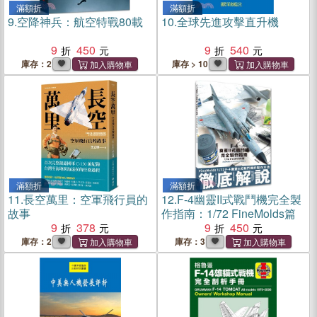
滿額折
滿額折
9.
空降神兵：航空特戰80載
10.
全球先進攻擊直升機
9
450
9
540
庫存：2
庫存 > 10
滿額折
滿額折
11.
長空萬里：空軍飛行員的
12.
F-4幽靈II式戰鬥機完全製
故事
作指南：1/72 FineMolds篇
9
378
9
450
庫存：2
庫存：3