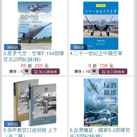
滿額折
滿額折
3.
星矛弋空：空軍F-104部隊
4.
二十一世紀之中國空軍
官兵訪問紀錄(精)
85
255
9
738
庫存：1
庫存 > 10
滿額折
5.
張甲教官口述回憶 上下
6.
反潛獵鯊：國軍S-2部隊官
（共二冊）
兵訪問紀錄(精)