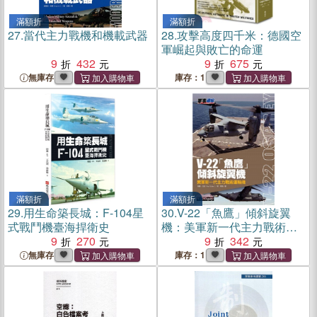
滿額折
滿額折
27.
當代主力戰機和機載武器
28.
攻擊高度四千米：德國空
軍崛起與敗亡的命運
9
432
9
675
無庫存
庫存：1
滿額折
滿額折
29.
用生命築長城：F-104星
30.
V-22「魚鷹」傾斜旋翼
式戰鬥機臺海捍衛史
機：美軍新一代主力戰術運
9
270
輸機
9
342
無庫存
庫存：1