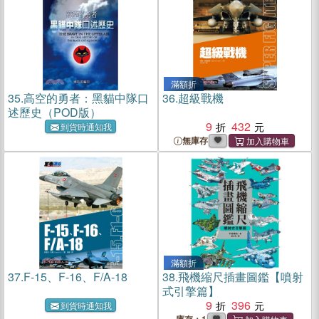
滿額折
35.
高空的勇者：黑貓中隊口
36.
超級戰機
述歷史（POD版）
9
432
到貨時通知我
無庫存
滿額折
37.
F-15、F-16、F/A-18
38.
飛機縮尺插畫圖鑑【噴射
式引擎篇】
9
396
到貨時通知我