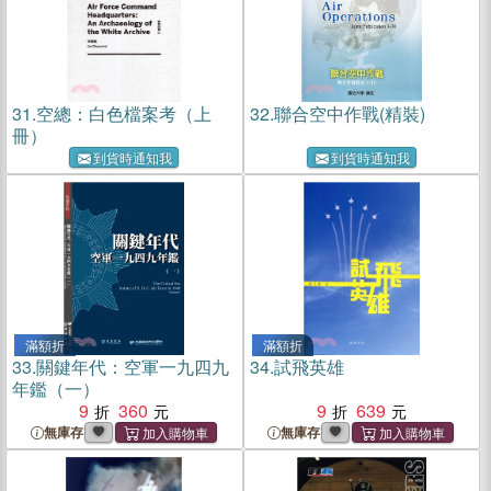
31.
空總：白色檔案考（上
32.
聯合空中作戰(精裝)
冊）
到貨時通知我
到貨時通知我
滿額折
滿額折
33.
關鍵年代：空軍一九四九
34.
試飛英雄
年鑑（一）
9
360
9
639
無庫存
無庫存