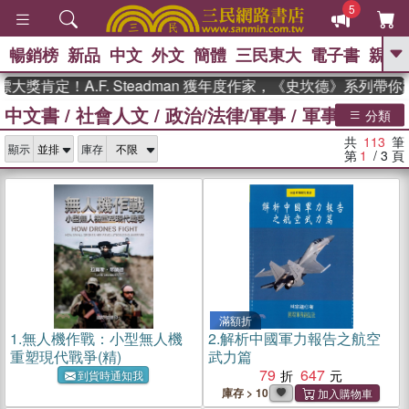
5
暢銷榜
新品
中文
外文
簡體
三民東大
電子書
親子
GO
！A.F. Steadman 獲年度作家，《史坎德》系列帶你踏上熱
中文書
/
社會人文
/
政治/法律/軍事
/
軍事
/
空軍
、
、
熱搜：
東野圭吾
The Odyssey
分類
、
如果歷史是一群喵
國際布克獎 臺灣
共
113
筆
、
、
顯示
庫存
漫遊錄
方念華
台灣的李登輝時
第
1
/ 3
頁
、
、
代
數學女孩：黎曼猜想
偉大的
迷走神經
滿額折
1.
無人機作戰：小型無人機
2.
解析中國軍力報告之航空
重塑現代戰爭(精)
武力篇
79
647
到貨時通知我
庫存 > 10