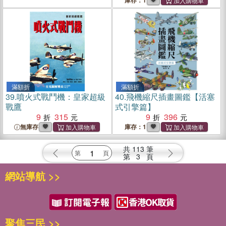
庫存：1
滿額折
滿額折
39.
噴火式戰鬥機：皇家超級
40.
飛機縮尺插畫圖鑑【活塞
戰鷹
式引擎篇】
9
315
9
396
無庫存
庫存：1
共
113
筆
第
3
頁
網站導航 >>
聚焦三民 >>