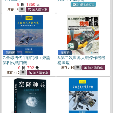
9
1350
到貨時通知我
庫存：9
滿額折
滿額折
7.
全球四代半戰鬥機：兼論
8.
第二次世界大戰傑作機機
第四代戰鬥機
構圖鑑
9
702
庫存 > 10
庫存 > 10