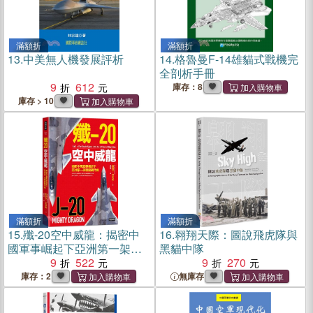
滿額折
滿額折
13.
中美無人機發展評析
14.
格魯曼F-14雄貓式戰機完
全剖析手冊
9
612
庫存：8
庫存 > 10
滿額折
滿額折
15.
殲-20空中威龍：揭密中
16.
翱翔天際：圖說飛虎隊與
國軍事崛起下亞洲第一架匿
黑貓中隊
蹤戰鬥機
9
522
9
270
庫存：2
無庫存