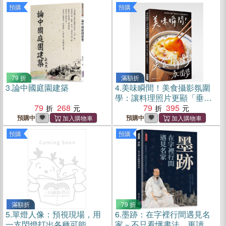
預購
預購
79 折
滿額折
3.
論中國庭園建築
4.
美味瞬間！美食攝影氛圍
學：讓料理照片更顯「垂涎
79
268
欲滴」的鮮活攝影技巧！
79
395
預購中
預購中
預購
預購
滿額折
79 折
5.
單燈人像：預視現場，用
6.
墨跡：在字裡行間遇見名
一支閃燈打出各種可能
家－不只看懂書法，更讀懂