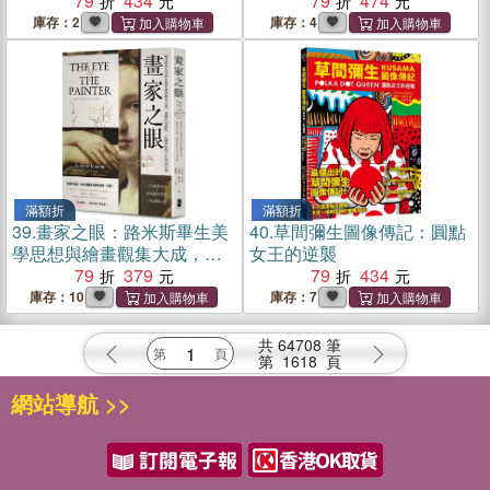
物館，一部文明史！
79
434
79
474
庫存：2
庫存：4
滿額折
滿額折
39.
畫家之眼：路米斯畢生美
40.
草間彌生圖像傳記：圓點
學思想與繪畫觀集大成，從
女王的逆襲
題材到技法，淬鍊風格與心
79
379
79
434
法的13堂課【經典珍藏版】
庫存：10
庫存：7
共
64708
筆
第
1618
頁
網站導航 >>