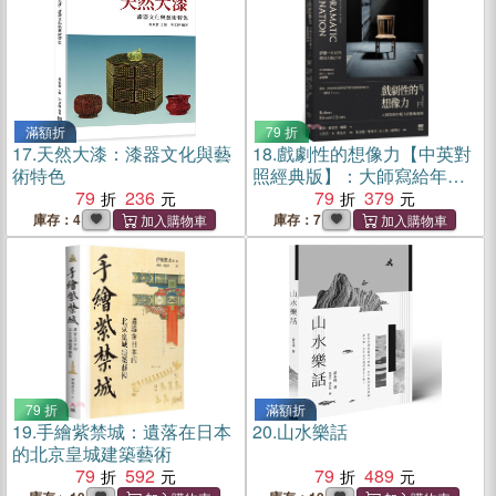
滿額折
79 折
17.
天然大漆：漆器文化與藝
18.
戲劇性的想像力【中英對
術特色
照經典版】：大師寫給年輕
79
236
人的藝術通則
79
379
庫存：4
庫存：7
79 折
滿額折
19.
手繪紫禁城：遺落在日本
20.
山水樂話
的北京皇城建築藝術
79
592
79
489