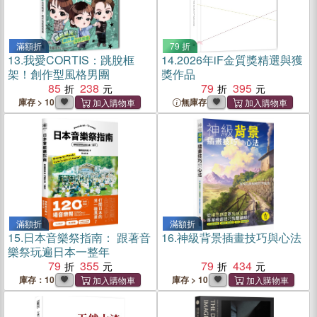
滿額折
79 折
13.
我愛CORTIS：跳脫框
14.
2026年iF金質獎精選與獲
架！創作型風格男團
獎作品
85
238
79
395
庫存 > 10
無庫存
滿額折
滿額折
15.
日本音樂祭指南： 跟著音
16.
神級背景插畫技巧與心法
樂祭玩遍日本一整年
79
355
79
434
庫存：10
庫存 > 10