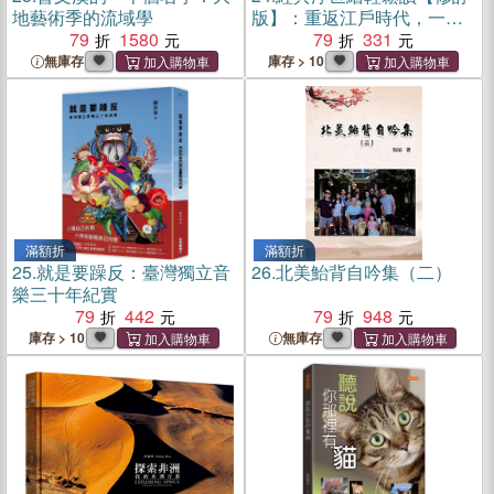
地藝術季的流域學
版】：重返江戶時代，一百
79
1580
零一幅浮世繪大師名作一次
79
331
看懂
無庫存
庫存 > 10
滿額折
滿額折
25.
就是要躁反：臺灣獨立音
26.
北美鮐背自吟集（二）
樂三十年紀實
79
442
79
948
庫存 > 10
無庫存