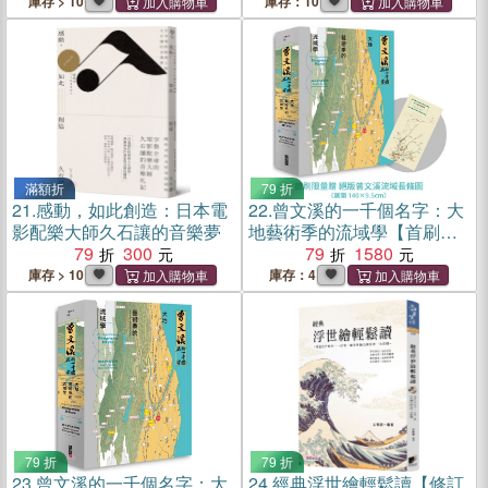
庫存 > 10
庫存：10
滿額折
79 折
21.
感動，如此創造：日本電
22.
曾文溪的一千個名字：大
影配樂大師久石讓的音樂夢
地藝術季的流域學【首刷限
79
300
量加贈：珍稀絕版「曾文溪
79
1580
流域地圖摺頁」】
庫存 > 10
庫存：4
79 折
79 折
23.
曾文溪的一千個名字：大
24.
經典浮世繪輕鬆讀【修訂