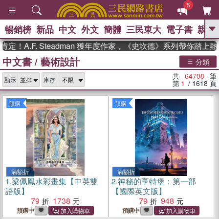
5
暢銷榜
新品
中文
外文
簡體
三民東大
電子書
親子
GO
F. Steadman 獲年度作家，《史坎德》系列帶你踏上熱血奇幻
中文書
/
藝術設計
、
熱搜：
東野圭吾
高希均教授回憶錄
分類
、
、
、
The Odyssey
父親節
如果歷
共
64708
筆
、
、
顯示
庫存
史是一群喵
暑期推薦
國際布克
第
1
/ 1618
頁
、
、
獎 臺灣漫遊錄
方念華
台灣的李
、
、
登輝時代
數學女孩：黎曼猜想
預購
預購
偉大的迷走神經
滿額折
滿額折
1.
梁佩鳳水彩畫集【中英雙
2.
神秘的亨特堡：第一部
語版】
【國際英文版】
79
1738
79
948
預購中
預購中