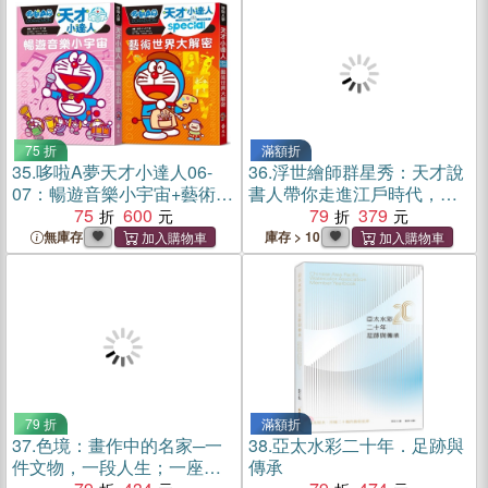
75 折
滿額折
35.
哆啦A夢天才小達人06-
36.
浮世繪師群星秀：天才說
07：暢遊音樂小宇宙+藝術世
書人帶你走進江戶時代，看
界大解密
75
600
盡浮世繪怪才的人生群像
79
379
無庫存
庫存 > 10
79 折
滿額折
37.
色境：畫作中的名家─一
38.
亞太水彩二十年．足跡與
件文物，一段人生；一座博
傳承