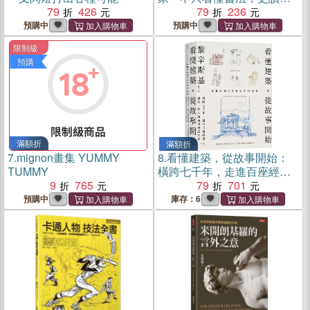
79
426
筆墨背後的人與時代
79
236
預購中
預購中
限制級
預購
滿額折
滿額折
7.
mignon畫集 YUMMY
8.
看懂建築，從故事開始：
TUMMY
橫跨七千年，走進百座經典
9
765
建築，看人類如何建造世界
79
701
預購中
庫存：6