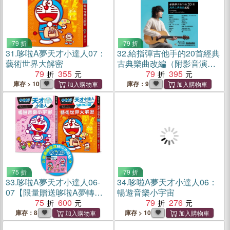
79 折
79 折
31.
哆啦A夢天才小達人07：
32.
給指彈吉他手的20首經典
藝術世界大解密
古典樂曲改編（附影音演奏
79
355
示範）
79
395
庫存 > 10
庫存：9
75 折
79 折
33.
哆啦A夢天才小達人06-
34.
哆啦A夢天才小達人06：
07【限量贈送哆啦A夢轉印
暢遊音樂小宇宙
水晶貼】
75
600
79
276
庫存：8
庫存 > 10