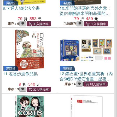
滿額折
滿額折
9.
卡通人物技法全書
10.
米開朗基羅的言外之意：
從信仰解讀米開朗基羅的作
79
553
品
79
489
庫存：6
無庫存
滿額折
滿額折
11.
塩谷歩波作品集
12.
鑽石畫•世界名畫賞析（內
含5幅DIY鑽石名畫：星夜、
9
540
向日葵、吶喊、神奈川衝浪
庫存：4
裏、戴珍珠耳環的少女）
庫存：3