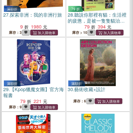
滿額折
79 折
27.
探索非洲：我的非洲行旅
28.
聽說你那裡有貓：生活裡
的疲憊，是被一隻隻貓治癒
9
1980
的。
79
394
庫存：3
庫存 > 10
滿額折
滿額折
29.
【Kpop獵魔女團】官方海
30.
藝術收藏+設計
報書
79
221
庫存：6
庫存：9