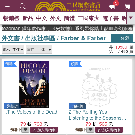
5
暢銷榜
新品
中文
外文
簡體
三民東大
電子書
親子
GO
adman 獲年度作家，《史坎德》系列帶你踏上熱血奇幻旅程
外文書
/
出版社專區
/
Farber & Farber
、
熱搜：
東野圭吾
高希均教授回憶錄
分類
、
、
、
The Odyssey
父親節
如果歷
共
19569
筆
、
、
顯示
庫存
史是一群喵
暑期推薦
國際布克
第
1
/ 490
頁
、
、
獎 臺灣漫遊錄
方念華
台灣的李
、
、
登輝時代
數學女孩：黎曼猜想
預購
預購
偉大的迷走神經
滿額折
滿額折
1.
The Voices of the Dead
2.
The Rolling Year：
Listening to the Seasons
79
738
with Vivaldi
79
565
預購中
預購中