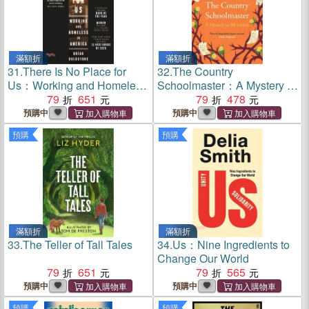
滿額折
滿額折
31.
There Is No Place for
32.
The Country
Us：Working and Homeless
Schoolmaster：A Mystery in
in America
79
651
88 Letters
79
478
預購中
預購中
預購
預購
滿額折
滿額折
33.
The Teller of Tall Tales
34.
Us：Nine Ingredients to
Change Our World
79
651
79
565
預購中
預購中
預購
預購