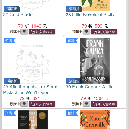
滿額折
滿額折
27.
Cold Blade
28.
Little Novels of Sicily
79
1043
79
509
預購中
預購中
預購
預購
滿額折
滿額折
29.
Afterthoughts：or Some
30.
Frank Capra：A Life
Pistachios Won't Open –
Wisdom for the Unreflective
79
391
79
1304
預購中
預購中
預購
預購