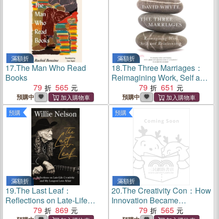
滿額折
滿額折
17.
The Man Who Read
18.
The Three Marriages：
Books
Reimagining Work, Self and
79
565
Relationship
79
651
預購中
預購中
預購
預購
滿額折
滿額折
19.
The Last Leaf：
20.
The Creativity Con：How
Reflections on Late-Life
Innovation Became
Creativity and My Longest
79
869
America’s Biggest Racket
79
565