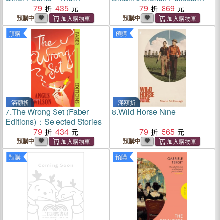
Illustrated Edition
79
435
System and an Argument for
79
869
a New Democracy
預購中
預購中
預購
預購
滿額折
滿額折
7.
The Wrong Set (Faber
8.
Wild Horse Nine
Editions)：Selected Stories
79
434
79
565
預購中
預購中
預購
預購