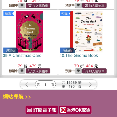
79
434
79
434
預購中
預購中
預購
預購
滿額折
滿額折
39.
A Christmas Carol
40.
The Gnome Book
79
479
79
434
預購中
預購中
共
19569
筆
第
490
頁
網站導航 >>