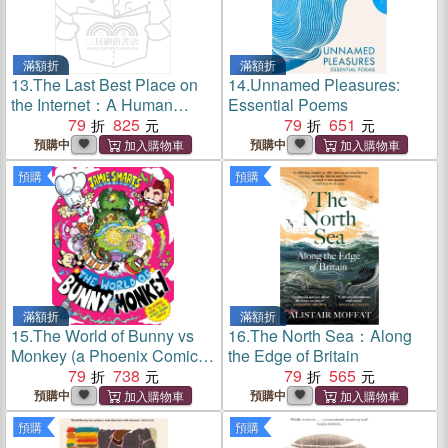
滿額折
滿額折
13.
The Last Best Place on
14.
Unnamed Pleasures:
the Internet：A Human
Essential Poems
History of Wikipedia
79
825
79
651
預購中
預購中
預購
預購
滿額折
滿額折
15.
The World of Bunny vs
16.
The North Sea：Along
Monkey (a Phoenix Comic
the Edge of Britain
book, from the multi-million-
79
738
79
565
selling creative genius
預購中
預購中
Jamie Smart)
預購
預購