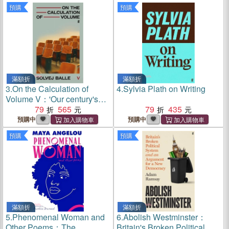
預購
預購
滿額折
滿額折
3.
On the Calculation of
4.
Sylvia Plath on Writing
Volume V：'Our century's
answer to Proust' New York
79
565
79
435
Times
預購中
預購中
預購
預購
滿額折
滿額折
5.
Phenomenal Woman and
6.
Abolish Westminster：
Other Poems：The
Britain's Broken Political