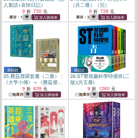
人絮語+哀悼日記）
（共二冊）（完）
9
720
9
738
庫存：1
庫存：3
滿額折
滿額折
25.
費茲傑羅套書（二冊）：
26.
ST警視廳科學特搜班(二
《大亨小傳》＋《費茲傑羅
版)(共五冊)
短篇小說集》
9
639
9
1260
無庫存
無庫存