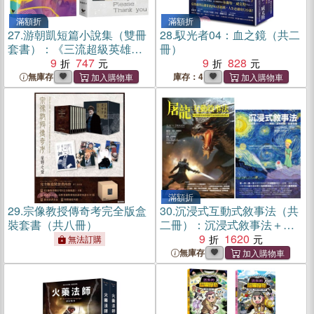
滿額折
滿額折
27.
游朝凱短篇小說集（雙冊
28.
馭光者04：血之鏡（共二
套書）：《三流超級英雄》
冊）
＋《對不起、請、謝謝你》
9
747
9
828
無庫存
庫存：4
滿額折
29.
宗像教授傳奇考完全版盒
30.
沉浸式互動式敘事法（共
裝套書（共八冊）
二冊）：沉浸式敘事法＋屠
龍：互動敘事法
9
1620
無法訂購
無庫存