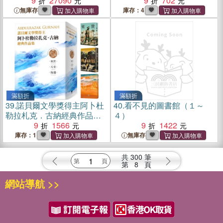
9
27090
9
702
無庫存
庫存：4
滿額折
滿額折
39.
諾貝爾文學獎得主阿卜杜
40.
看不見的圖書館（１～
勒拉札克．古納經典作品
４）
集：來世＋天堂＋海邊
9
1566
9
1422
庫存：1
無庫存
共
300
筆
第
8
頁
網站導航 >>