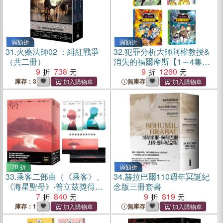
滿額折
滿額折
31.
火藥法師02 ：緋紅戰爭
32.
犯罪分析大師阿權教授&
（共二冊）
消失的福爾摩斯【1～4集套
9
738
書】
9
1260
庫存：3
無庫存
70 折
滿額折
33.
乘客二部曲（《乘客》、
34.
赫拉巴爾110週年冥誕紀
《海星聖母》‧普立茲獎得
念版三冊套書
主、《長路》作者最終鉅獻
7
840
9
819
限量典藏書衣海報套書）
庫存：1
無庫存