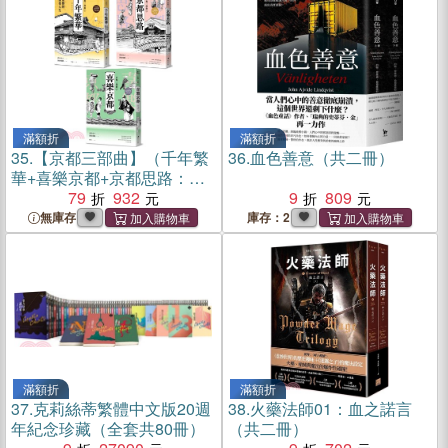
滿額折
滿額折
35.
【京都三部曲】（千年繁
36.
血色善意（共二冊）
華+喜樂京都+京都思路：壽
岳章子X澤田重隆攜手經典
79
932
9
809
作，在台發行22周年金典珍
無庫存
庫存：2
藏）
滿額折
滿額折
37.
克莉絲蒂繁體中文版20週
38.
火藥法師01：血之諾言
年紀念珍藏（全套共80冊）
（共二冊）