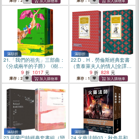
庫存：2
庫存：1
滿額折
滿額折
21.
「我們的祖先」三部曲：
22.
D．H．勞倫斯經典套書
《分成兩半的子爵》《樹上
（查泰萊夫人的情人[全譯本]
的男爵》《不存在的騎士》
9
1017
＋兒子與情人[全新中譯本]）
9
828
庫存：2
庫存：1
滿額折
滿額折
23.
羅蘭巴特經典套書組（戀
24.
火藥法師03：秋色共和