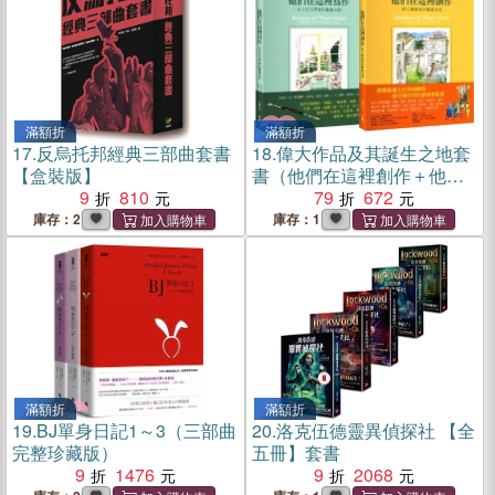
滿額折
滿額折
17.
反烏托邦經典三部曲套書
18.
偉大作品及其誕生之地套
【盒裝版】
書（他們在這裡創作＋他們
9
810
在這裡寫作）
79
672
庫存：2
庫存：1
滿額折
滿額折
19.
BJ單身日記1～3（三部曲
20.
洛克伍德靈異偵探社 【全
完整珍藏版）
五冊】套書
9
1476
9
2068