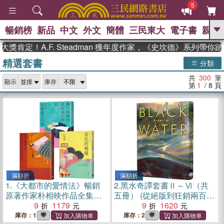
5
暢銷榜
新品
中文
外文
簡體
三民東大
電子書
親子
GO
A.F. Steadman 獲年度作家，《史坎德》系列帶你踏上熱血
精選套書
、
、
熱搜：
東野圭吾
The Odyssey
分類
、
、
父親節
如果歷史是一群喵
暑期
共
300
筆
、
、
顯示
庫存
推薦
國際布克獎 臺灣漫遊錄
方
第
1
/ 8
頁
、
、
念華
台灣的李登輝時代
數學女
、
孩：黎曼猜想
偉大的迷走神經
滿額折
滿額折
1.
《大都市的愛情法》暢銷
2.
黑水奇譚套書Ⅱ～Ⅵ（共
原著作家朴相映作品全集套
五冊） (從絕版到狂銷兩百萬
書（共三冊）:在熙，燒酒，
9
1179
冊，八○年代美國南方恐怖經
9
1620
我，還有冰箱裡的藍莓與菸
典)
庫存：1
庫存：2