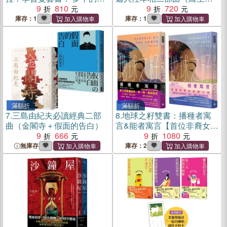
人+湖中的女人
9
810
+地獄變）
9
720
庫存：1
庫存：1
滿額折
滿額折
7.
三島由紀夫必讀經典二部
8.
地球之籽雙書：播種者寓
曲（金閣寺＋假面的告白）
言&能者寓言【首位非裔女性
9
666
科幻大師經典，繁體中文全
9
1080
譯本首度出版】
無庫存
庫存：2