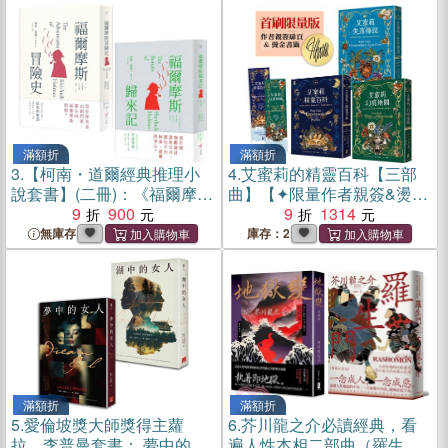
＋信任的模樣＋無人知曉的
藝術家之淚與宰桐義大利麵
滿額折
滿額折
3.
【柯南・道爾經典推理小
4.
艾蜜莉的精靈百科【三部
說套書】(二冊)：《福爾摩斯
曲】【✦限量作者親簽&燙金
冒險史》＋《福爾摩斯歸來
9
900
書籤】
9
1314
記》
無庫存
庫存：2
滿額折
滿額折
5.
愛倫坡獎大師獎得主蘿
6.
芥川龍之介必讀經典，看
拉．李普曼套書： 夢中的女
遍人性本相二部曲（羅生門