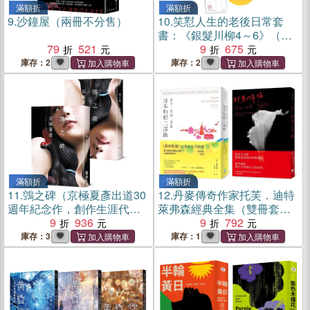
滿額折
滿額折
9.
沙鐘屋（兩冊不分售）
10.
笑懟人生的老後日常套
書：《銀髮川柳4～6》（附
79
521
贈：老貓耍廢款「一起川柳
9
675
吧」創作手抄卡、「人生滋
庫存：2
庫存：2
味」插畫書籤）
滿額折
滿額折
11.
鵼之碑（京極夏彥出道30
12.
丹麥傳奇作家托芙．迪特
週年紀念作，創作生涯代表
萊弗森經典全集（雙冊套
作「百鬼夜行」系列最新
9
936
書）：《哥本哈根三部曲：
9
792
作）
童年、青春、毒藥》＋《邪
庫存：3
庫存：1
惡的幸福》