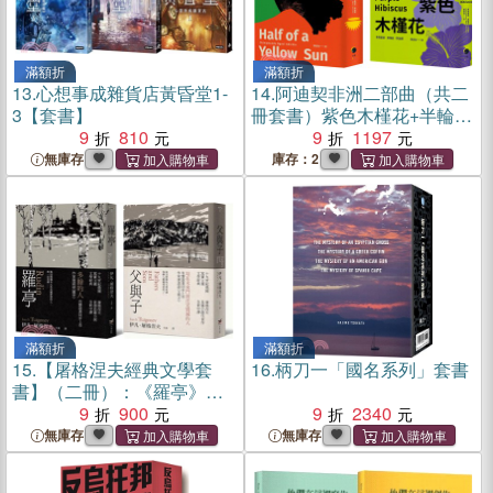
滿額折
滿額折
13.
心想事成雜貨店黃昏堂1-
14.
阿迪契非洲二部曲（共二
3【套書】
冊套書）紫色木槿花+半輪黃
9
810
日
9
1197
無庫存
庫存：2
滿額折
滿額折
15.
【屠格涅夫經典文學套
16.
柄刀一「國名系列」套書
書】（二冊）：《羅亭》＋
《父與子》
9
900
9
2340
無庫存
無庫存