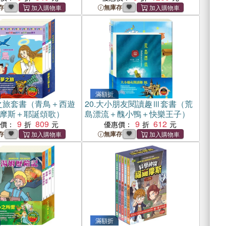
存
無庫存
滿額折
之旅套書（青鳥＋西遊
20.
大小朋友閱讀趣Ⅲ套書（荒
摩斯＋耶誕頌歌）
島漂流＋醜小鴨＋快樂王子）
9
809
9
612
惠價：
優惠價：
存
無庫存
滿額折