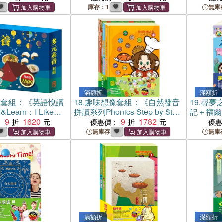
日記＆海倫．凱勒》+《叢林奇
庫存：1
無庫
譚＆怒海餘生》
滿額折
滿額折
養套組：《英語悅讀
18.
趣味想像套組：《自然發音
19.
尋夢
Learn：I Like
拼讀系列Phonics Step by Step
記＋福爾
Friends Forever》
9
1620
5-6》＋《樂樂貝貝的異想世
9
1782
：
優惠價：
優
學玩創意：快樂露營
界：樵夫的願望＋龜兔賽跑＋
無庫存
無庫
色盤》
蟋蟀與螞蟻》
滿額折
滿額折