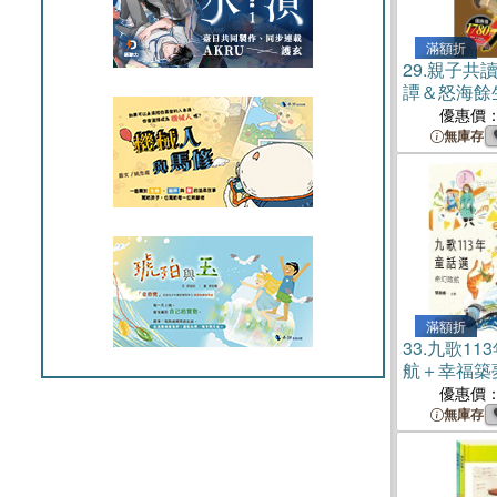
滿額折
29.
親子共
譚＆怒海餘
倫．凱勒＋
優惠價
國王的金手
無庫存
蟋蟀與螞蟻
滿額折
33.
九歌11
航＋幸福築
優惠價
無庫存