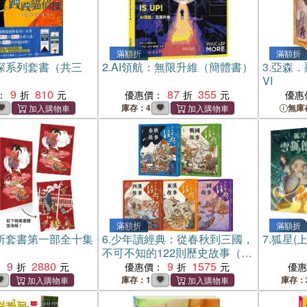
滿額折
滿額折
探系列套書（共三
2.
AI領航：無限升維（簡體書）
3.
亞森．
VI
9
810
87
355
：
優惠價：
優惠
庫存：4
無庫
滿額折
滿額折
所套書第一部全十集
6.
少年讀經典：從春秋到三國，
7.
狐星(
不可不知的122則歷史故事（全
9
2880
套五冊）
9
1575
：
優惠價：
優
庫存：1
庫存：