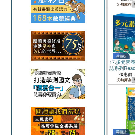
無庫存
滿額折
17.
多元素
誌系列Read&
Food＋Best 
優惠價
＋《AI科
無庫存
去＋生活調
滿額折