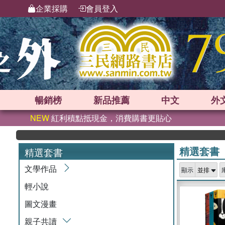
企業採購
會員登入
暢銷榜
新品
推薦
中文
外
NEW
紅利積點抵現金，消費購書更貼心
精選套書
精選套書
文學作品
顯示
輕小說
圖文漫畫
親子共讀