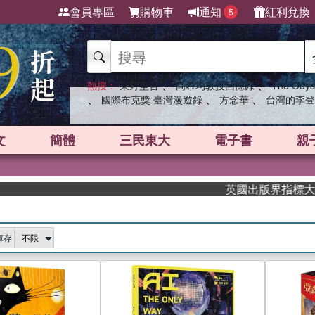
會員專區
購物車
通知
紅利兌換
5
、
、
熱搜：
東野圭吾
高希均教授回憶錄
The Odys
、
、
、
國際布克獎 臺灣漫遊錄
方念華
台灣的李登
文
簡體
三民東大
電子書
親
英國出版界指標大獎肯定！A.F.
庫存