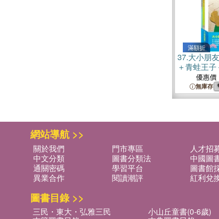
滿額折
37.
大小朋友
＋青蛙王子
優惠價
無庫存
網站導航 >>
關於我們
門市專區
人才招
中文分類
圖書分類法
中國圖
通關密碼
學習平台
圖書館採
異業合作
閱讀潮評
紅利兌
圖書目錄 >>
三民・東大・弘雅三民
小山丘童書(0-6歲)