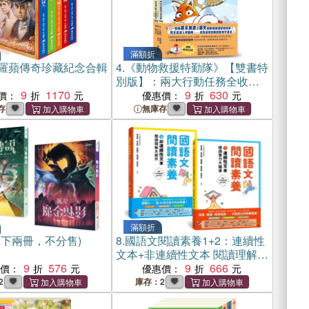
滿額折
羅蘋傳奇珍藏紀念合輯
4.
《動物救援特勤隊》【雙書特
別版】：兩大行動任務全收
9
1170
錄！(附專屬QR Code下載「動
9
630
價：
優惠價：
物酷知識學習單」)
存
無庫存
滿額折
上下兩冊，不分售)
8.
國語文閱讀素養1+2：連續性
文本+非連續性文本 閱讀理解大
9
576
躍進（套書）
9
666
惠價：
優惠價：
2
庫存：2