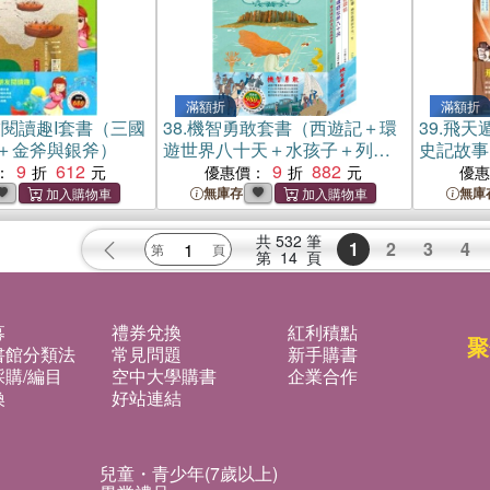
滿額折
滿額折
閱讀趣I套書（三國
38.
機智勇敢套書（西遊記＋環
39.
飛天
＋金斧與銀斧）
遊世界八十天＋水孩子＋列那
史記故事
9
612
狐的故事）
9
882
贈：棉帆
：
優惠價：
優
無庫存
無庫
共
532
筆
1
2
3
4
第
14
頁
募
禮券兌換
紅利積點
聚
書館分類法
常見問題
新手購書
購/編目
空中大學購書
企業合作
換
好站連結
兒童・青少年(7歲以上)