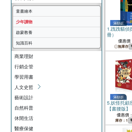
童書繪本
少年讀物
滿額折
1.
跩跩貓偵
啟蒙教養
冊）
優惠價
知識百科
無庫存
商業理財
行銷企管
學習用書
人文史哲
藝術設計
滿額折
5.
妖怪托顧
自然科普
【書腰版】
優惠價
休閒生活
庫存：1
醫療保健