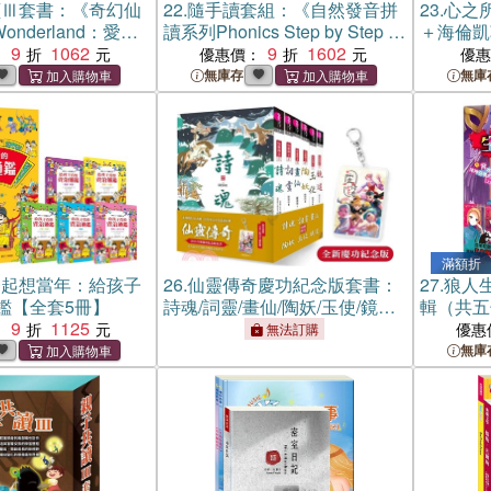
讀Ⅲ套書：《奇幻仙
22.
隨手讀套組：《自然發音拼
23.
心之
 Wonderland：愛麗
讀系列Phonics Step by Step 1-
＋海倫凱
＆彼得．潘》＋
9
1062
2》＋《世紀名家：三國＋密室
9
1602
旅行記）
：
優惠價：
優
誌系列
日記》
無庫存
無庫
-Party Time!》
滿額折
一起想當年：給孩子
26.
仙靈傳奇慶功紀念版套書：
27.
狼人
鑑【全套5冊】
詩魂/詞靈/畫仙/陶妖/玉使/鏡道
輯（共五冊
9
1125
（共六冊）限量附贈「五弟子
：
優惠
無法訂購
壓克力鑰匙圈」
無庫