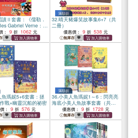
滿額折
閱讀Ⅱ套書：《儒勒．
32.
晴天豬爆笑故事集6+7（共
s Gabriel Verne：地
二冊）
環遊世界八十天》＋
9
1062
9
538
價：
優惠價：
誌系列Read&Learn
存
無庫存
iends Forever》
滿額折
魚瑪妮5+6套書：拯
36.
小美人魚瑪妮1～6：閃亮亮
作戰+幽靈沉船的祕密
海底小美人魚故事套書（共六
9
576
冊）
9
1728
惠價：
優惠價：
存
無庫存