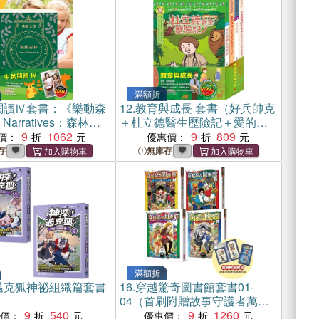
滿額折
閱讀Ⅳ套書：《樂動森
12.
教育與成長 套書（好兵帥克
t Narratives：森林報
＋杜立德醫生歷險記＋愛的教
聲》＋《英語悅讀誌
9
1062
育＋大森林裡的小木屋）
9
809
價：
優惠價：
Learn-I Love My
存
無庫存
滿額折
邁克狐神祕組織篇套書
16.
穿越驚奇圖書館套書01-
04（首刷附贈故事守護者萬用
9
540
票卡夾）
9
1260
惠價：
優惠價：