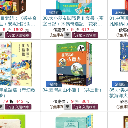
滿額折
滿額折
讀Ⅲ套組：《叢林奇
30.
大小朋友閱讀趣Ⅱ套書（密
31.
中英
生＋安妮日記＆海
室日記＋木偶奇遇記＋花衣魔
凡爾納Jule
烏鴉的彩色羽毛＋
9
1602
笛手）
9
612
心冒險＆
：
優惠價：
優惠
指＋精靈與鞋匠＋
《英語悅讀
無庫存
無庫
》
-Best Fr
滿額折
滿額折
3年童話選（奇幻啟
34.
臺灣高山小獵手（共三冊）
35.
小美人
夢）
救海洋大
79
442
9
864
：
優惠價：
優
無庫存
無庫