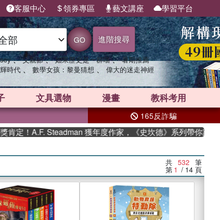
客服中心
領券專區
藝文講座
學習平台
進階搜尋
GO
、
、
、
sey
父親節
如果歷史是一群喵
暑期推薦
、
、
輝時代
數學女孩：黎曼猜想
偉大的迷走神經
子
文具選物
漫畫
教科考用
165反詐騙
 Steadman 獲年度作家，《史坎德》系列帶你踏上熱血奇幻旅
共
532
筆
第
1
/ 14
頁