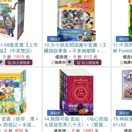
滿額折
滿額折
1-08集套書【上市
10.
大小朋友閱讀趣Ⅳ套書（王
11.
中英
版】 (中英雙語)
爾德故事集＋不來梅樂隊＋灰
林 Fores
9
1915
姑娘）
9
612
＆柳林風
：
優惠價：
優惠
系列Read&
無庫存
無庫
Mom》
滿額折
滿額折
 套書（彼得．潘＋
14.
無限可能 套組：《地心冒險
15.
神探
＋西遊記＋水孩
＆環遊世界八十天》+《愛麗絲
01+02
9
809
夢遊仙境＆彼得．潘》+《安妮
9
1980
：
優惠價：
優