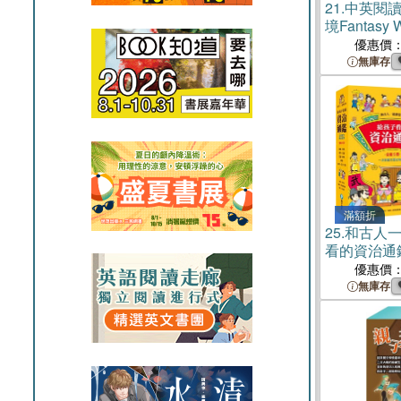
21.
中英閱
境Fantasy
絲夢遊仙境
優惠價
《英語悅讀
無庫存
Read&Learn
滿額折
25.
和古人
看的資治通
優惠價
無庫存