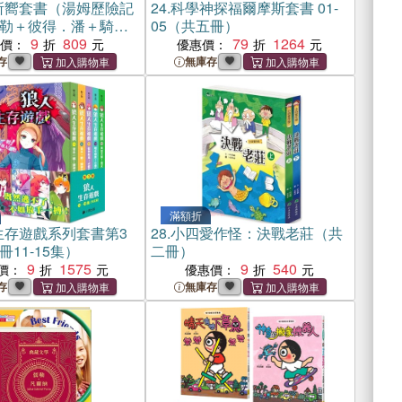
所嚮套書（湯姆歷險記
24.
科學神探福爾摩斯套書 01-
勒＋彼得．潘＋騎鵝
05（共五冊）
9
809
79
1264
惠價：
優惠價：
存
無庫存
滿額折
生存遊戲系列套書第3
28.
小四愛作怪：決戰老莊（共
11-15集）
二冊）
9
1575
9
540
價：
優惠價：
存
無庫存