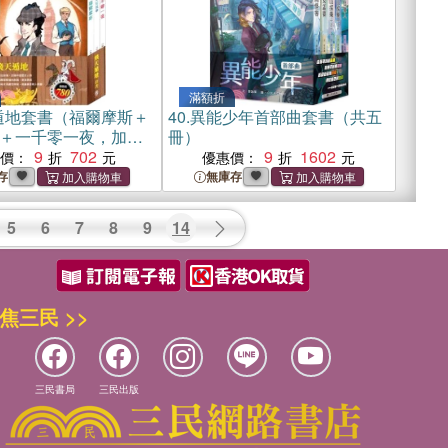
滿額折
遁地套書（福爾摩斯＋
40.
異能少年首部曲套書（共五
＋一千零一夜，加
冊）
布提袋）
9
702
9
1602
惠價：
優惠價：
存
無庫存
5
6
7
8
9
14
焦三民 >>
三民書局
三民出版