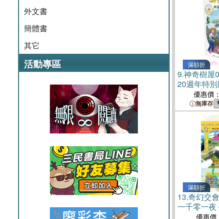
外文書
簡體書
其它
活動專區
滿額折
9.
神奇樹屋0
20週年特別
優惠價
無庫存
滿額折
13.
奇幻交會
一千零一夜
子）
優惠價