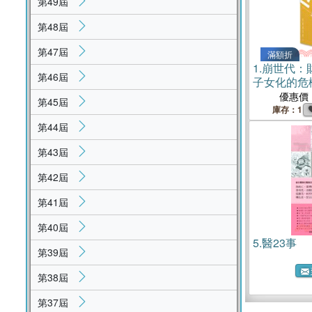
第49屆
第48屆
第47屆
滿額折
1.
崩世代：
第46屆
子女化的危
優惠價
第45屆
庫存：1
第44屆
第43屆
第42屆
第41屆
第40屆
5.
醫23事
第39屆
第38屆
第37屆