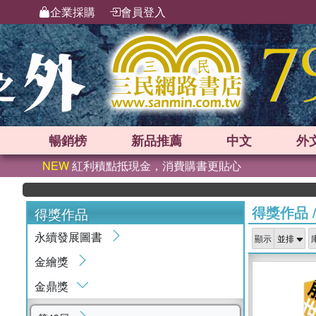
企業採購
會員登入
暢銷榜
新品
推薦
中文
外
NEW
紅利積點抵現金，消費購書更貼心
得獎作品
得獎作品
永續發展圖書
顯示
金繪獎
金鼎獎