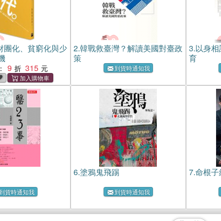
財團化、貧窮化與少
2.
韓戰救臺灣？解讀美國對臺政
3.
以身相
機
策
育
9
315
：
到貨時通知我
6.
塗鴉鬼飛踢
7.
命根子
到貨時通知我
到貨時通知我