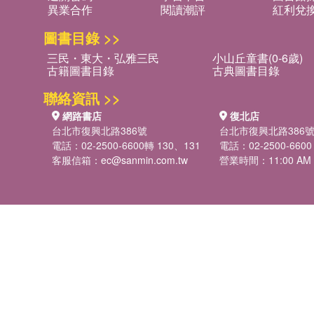
異業合作
閱讀潮評
紅利兌
圖書目錄 >>
三民・東大・弘雅三民
小山丘童書(0-6歲)
古籍圖書目錄
古典圖書目錄
聯絡資訊 >>
網路書店
復北店
台北市復興北路386號
台北市復興北路386
電話：02-2500-6600轉 130、131
電話：02-2500-6600
客服信箱：
ec@sanmin.com.tw
營業時間：11:00 AM -