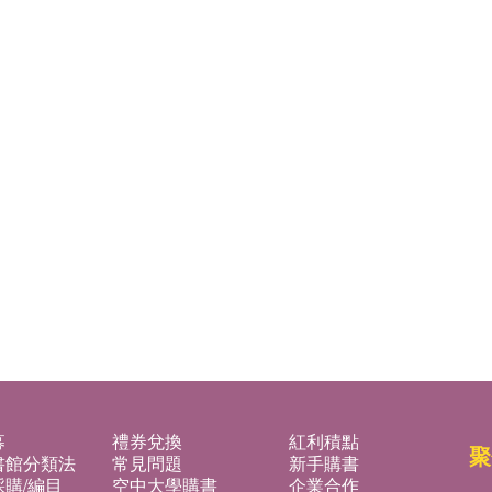
募
禮券兌換
紅利積點
聚
書館分類法
常見問題
新手購書
購/編目
空中大學購書
企業合作