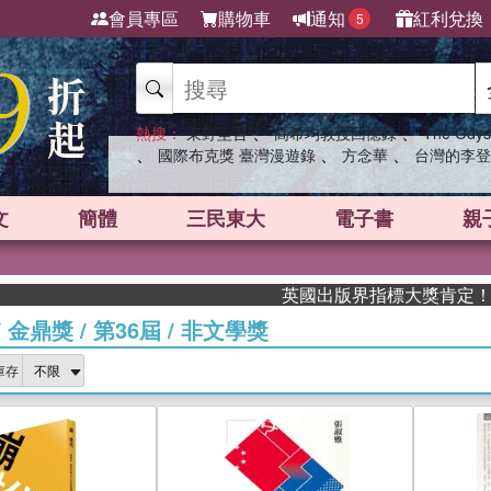
會員專區
購物車
通知
紅利兌換
5
、
、
熱搜：
東野圭吾
高希均教授回憶錄
The Odys
、
、
、
國際布克獎 臺灣漫遊錄
方念華
台灣的李登
文
簡體
三民東大
電子書
親
英國出版界指標大獎肯定！A.F. S
/
金鼎獎
/
第36屆
/
非文學獎
庫存