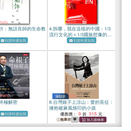
許：無語良師的生命教
4.
拆哪，我在這樣的中國：1/3
流行文化的＋1/3國族想像的＋
1/3日常生活的
到貨時通知我
到貨時通知我
滿額折
終極解密
8.
台灣娘子上涼山：愛的長征：
擁抱被麻風烙印的小孩
9
315
優惠價：
到貨時通知我
無庫存