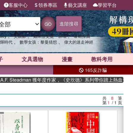
客服中心
領券專區
藝文講座
學習平台
進階搜尋
GO
、
、
、
sey
父親節
如果歷史是一群喵
暑期推薦
、
、
輝時代
數學女孩：黎曼猜想
偉大的迷走神經
子
文具選物
漫畫
教科考用
165反詐騙
teadman 獲年度作家，《史坎德》系列帶你踏上熱血奇幻旅程
共
8
筆
第
1
/ 1
頁