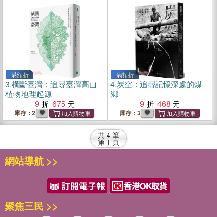
滿額折
滿額折
3.
橫斷臺灣：追尋臺灣高山
4.
炭空：追尋記憶深處的煤
植物地理起源
鄉
9
675
9
468
庫存：2
庫存：3
共
4
筆
第
1
頁
網站導航 >>
聚焦三民 >>