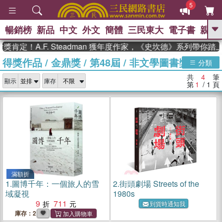
5
暢銷榜
新品
中文
外文
簡體
三民東大
電子書
親子
GO
肯定！A.F. Steadman 獲年度作家，《史坎德》系列帶你踏
得獎作品
/
金鼎獎
/
第48屆
/
非文學圖書獎
、
熱搜：
東野圭吾
高希均教授回憶錄
分類
、
、
、
The Odyssey
父親節
如果歷
共
4
筆
、
、
顯示
庫存
史是一群喵
暑期推薦
國際布克
第
1
/ 1
頁
、
、
獎 臺灣漫遊錄
方念華
台灣的李
、
、
登輝時代
數學女孩：黎曼猜想
偉大的迷走神經
滿額折
1.
圖博千年：一個旅人的雪
2.
街頭劇場 Streets of the
域凝視
1980s
9
711
到貨時通知我
庫存：2