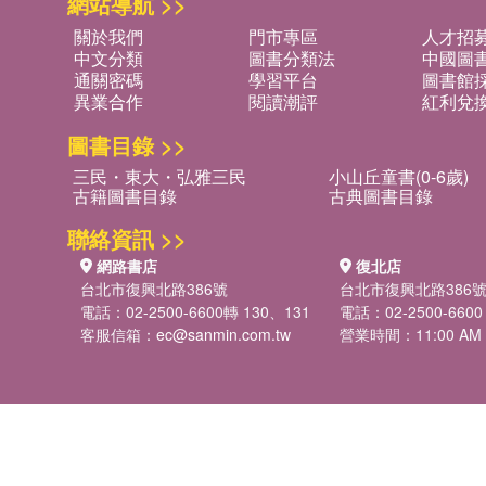
網站導航 >>
關於我們
門市專區
人才招
中文分類
圖書分類法
中國圖
通關密碼
學習平台
圖書館採
異業合作
閱讀潮評
紅利兌
圖書目錄 >>
三民・東大・弘雅三民
小山丘童書(0-6歲)
古籍圖書目錄
古典圖書目錄
聯絡資訊 >>
網路書店
復北店
台北市復興北路386號
台北市復興北路386
電話：02-2500-6600轉 130、131
電話：02-2500-6600
客服信箱：
ec@sanmin.com.tw
營業時間：11:00 AM -