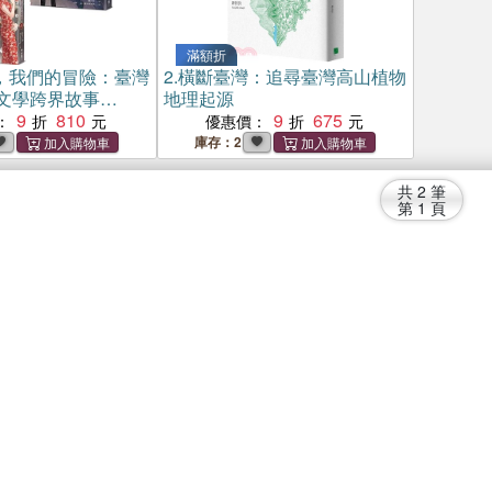
滿額折
，我們的冒險：臺灣
2.
橫斷臺灣：追尋臺灣高山植物
文學跨界故事
地理起源
險卷】+【作品選文
9
810
9
675
：
優惠價：
庫存：2
共
2
筆
第
1
頁