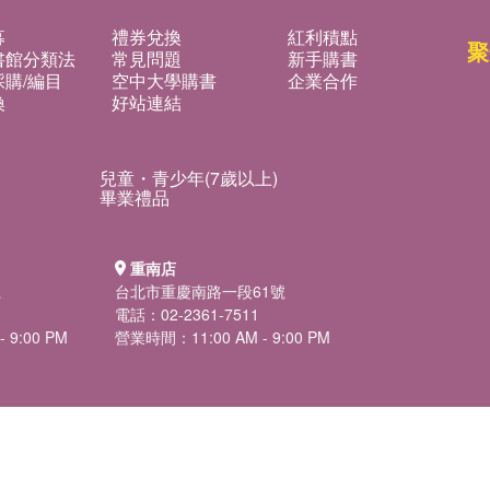
募
禮券兌換
紅利積點
聚
書館分類法
常見問題
新手購書
購/編目
空中大學購書
企業合作
換
好站連結
兒童・青少年(7歲以上)
畢業禮品
重南店
號
台北市重慶南路一段61號
電話：02-2361-7511
 9:00 PM
營業時間：11:00 AM - 9:00 PM