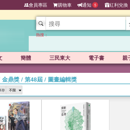
會員專區
購物車
通知
紅利兌換
5
熱搜：
文
簡體
三民東大
電子書
親
/
金鼎獎
/
第48屆
/
圖畫編輯獎
庫存