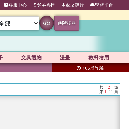
客服中心
領券專區
藝文講座
學習平台
進階搜尋
GO
子
文具選物
漫畫
教科考用
165反詐騙
共
2
筆
第
1
/ 1
頁