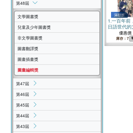
第48屆
滿額折
文學圖書獎
1.
一百年前
日語世代的
兒童及少年圖書獎
（【文學冒
優惠價
非文學圖書獎
卷】）
庫存：7
圖書翻譯獎
圖畫插畫獎
圖畫編輯獎
第47屆
第46屆
第45屆
第44屆
第43屆