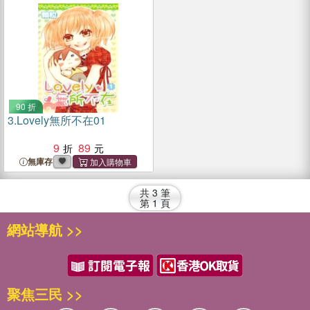
90 折
3.
Lovely無所不在01
9
89
無庫存
共
3
筆
第
1
頁
網站導航 >>
聚焦三民 >>