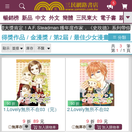
5
暢銷榜
新品
中文
外文
簡體
三民東大
電子書
親子
GO
大獎肯定！A.F. Steadman 獲年度作家，《史坎德》系列帶
得獎作品
/
金漫獎
/
第2屆
/
最佳少女漫畫獎
、
、
熱搜：
東野圭吾
The Odyssey
分類
、
、
父親節
如果歷史是一群喵
暑期
共
3
筆
、
、
顯示
庫存
推薦
國際布克獎 臺灣漫遊錄
方
第
1
/ 1
頁
、
、
念華
台灣的李登輝時代
數學女
、
孩：黎曼猜想
偉大的迷走神經
90 折
90 折
1.
Lovely無所不在03（完）
2.
Lovely無所不在02
9
89
9
89
無庫存
無庫存