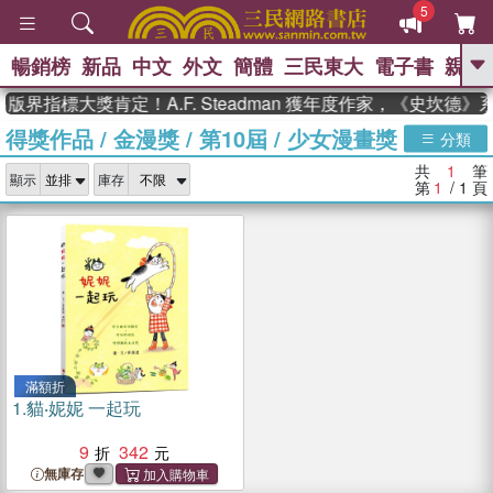
5
暢銷榜
新品
中文
外文
簡體
三民東大
電子書
親子
GO
版界指標大獎肯定！A.F. Steadman 獲年度作家，《史坎德
得獎作品
/
金漫獎
/
第10屆
/
少女漫畫獎
、
熱搜：
東野圭吾
高希均教授回憶錄
分類
、
、
、
The Odyssey
父親節
如果歷
共
1
筆
、
、
顯示
庫存
史是一群喵
暑期推薦
國際布克
第
1
/ 1
頁
、
、
獎 臺灣漫遊錄
方念華
台灣的李
、
、
登輝時代
數學女孩：黎曼猜想
偉大的迷走神經
滿額折
1.
貓‧妮妮 一起玩
9
342
無庫存