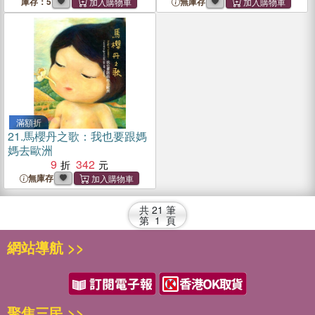
庫存：5
無庫存
滿額折
21.
馬櫻丹之歌：我也要跟媽
媽去歐洲
9
342
無庫存
共
21
筆
第
1
頁
網站導航 >>
聚焦三民 >>