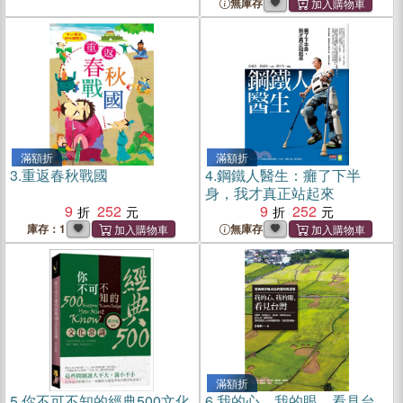
無庫存
滿額折
滿額折
3.
重返春秋戰國
4.
鋼鐵人醫生：癱了下半
身，我才真正站起來
9
252
9
252
庫存：1
無庫存
滿額折
5.
你不可不知的經典500文化
6.
我的心，我的眼，看見台