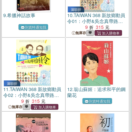
滿額折
9.
希臘神話故事
10.
TAIWAN 368 新故鄉動員
令01：小野&吳念真帶路，
看見最在地的台灣生命力
9
315
到貨時通知我
無庫存
滿額折
11.
TAIWAN 368 新故鄉動員
12.
翁山蘇姬：追求和平的鋼
令02：小野&吳念真帶路，
蘭花
看見最在地的台灣生命力
9
315
到貨時通知我
無庫存