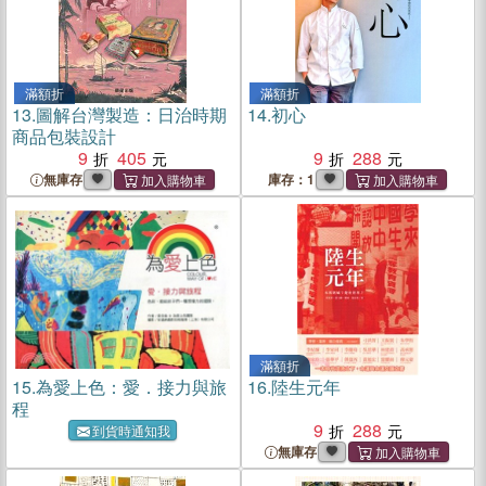
滿額折
滿額折
13.
圖解台灣製造：日治時期
14.
初心
商品包裝設計
9
405
9
288
無庫存
庫存：1
滿額折
15.
為愛上色：愛．接力與旅
16.
陸生元年
程
9
288
到貨時通知我
無庫存