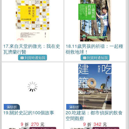
17.
來自天堂的微光：我在史
18.
11歲男孩的祈禱：一起種
瓦濟蘭行醫
樹救地球！
到貨時通知我
到貨時通知我
滿額折
滿額折
19.
關於史記的100個故事
20.
吃建築：都市偵探的飲食
空間觀察
9
270
9
342