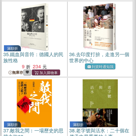
滿額折
35.
鐵血與音符：德國人的民
36.
去印度打拚，走進另一個
族性格
世界的中心
9
234
到貨時通知我
無庫存
滿額折
滿額折
37.
敵我之間︰一場歷史的思
38.
老字號與活水：二十個在