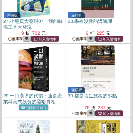
滿額折
滿額折
27.
小翻頁大發現07：我的航
28.
學校沒教的溝通課
海工具大發現
9
702
9
225
無庫存
無庫存
滿額折
29.
一口漢堡的代價：速食產
30.
都是陌生旅程的起點
業與美式飲食的黑暗真相
79
237
到貨時通知我
無庫存