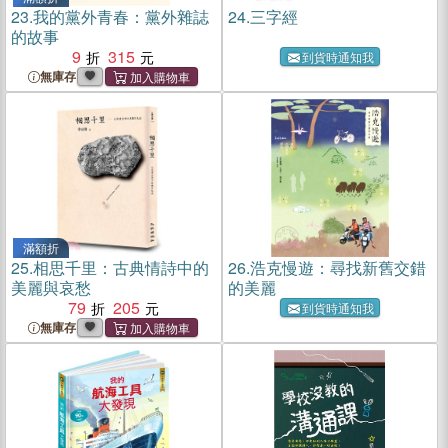
23.
我的黨外青春：黨外雜誌
24.
三字經
的故事
9
315
到貨時通知我
無庫存
滿額折
25.
相思千里：古典情詩中的
26.
浩克慢遊：尋找新舊交錯
美麗與哀愁
的美麗
79
205
到貨時通知我
無庫存