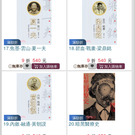
滿額折
滿額折
17.
焦墨‧雲山‧夏一夫
18.
碧血‧戰畫‧梁鼎銘
9
540
9
540
無庫存
無庫存
滿額折
滿額折
19.
內斂‧融通‧黃朝謨
20.
暗黑醫療史