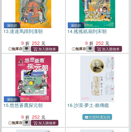
滿額折
滿額折
13.
達達馬蹄到漢朝
14.
搖搖紙扇到宋朝
9
252
9
252
無庫存
無庫存
滿額折
15.
悠悠蒼鷹探元朝
16.
沙漠‧夢土‧賴傳鑑
9
252
到貨時通知我
無庫存