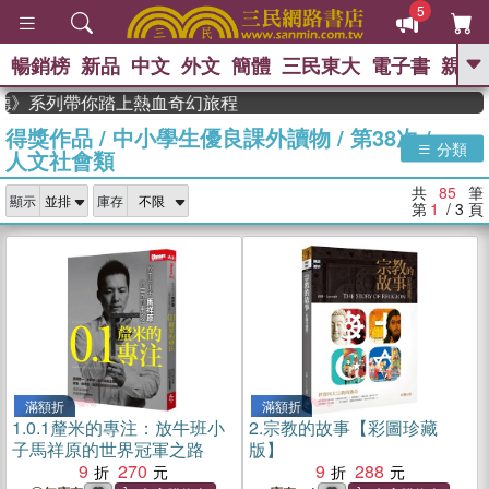
5
暢銷榜
新品
中文
外文
簡體
三民東大
電子書
親子
GO
系列帶你踏上熱血奇幻旅程
得獎作品
/
中小學生優良課外讀物
/
第38次
/
、
熱搜：
東野圭吾
高希均教授回憶錄
分類
人文社會類
、
、
、
The Odyssey
父親節
如果歷
、
、
史是一群喵
暑期推薦
國際布克
共
85
筆
、
、
顯示
庫存
獎 臺灣漫遊錄
方念華
台灣的李
第
1
/ 3
頁
、
、
登輝時代
數學女孩：黎曼猜想
偉大的迷走神經
滿額折
滿額折
1.
0.1釐米的專注：放牛班小
2.
宗教的故事【彩圖珍藏
子馬祥原的世界冠軍之路
版】
9
270
9
288