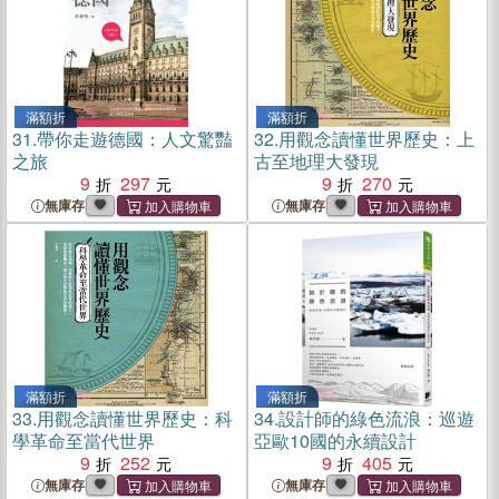
滿額折
滿額折
31.
帶你走遊德國：人文驚豔
32.
用觀念讀懂世界歷史：上
之旅
古至地理大發現
9
297
9
270
無庫存
無庫存
滿額折
滿額折
33.
用觀念讀懂世界歷史：科
34.
設計師的綠色流浪：巡遊
學革命至當代世界
亞歐10國的永續設計
9
252
9
405
無庫存
無庫存