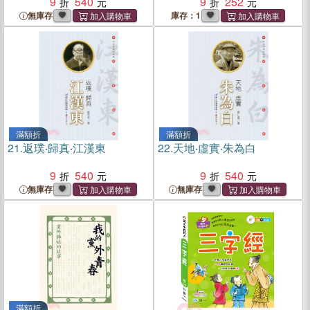
9
540
9
252
無庫存
庫存：1
滿額折
滿額折
21.
返璞‧歸真‧江漢東
22.
天地‧虛實‧朱為白
9
540
9
540
無庫存
無庫存
滿額折