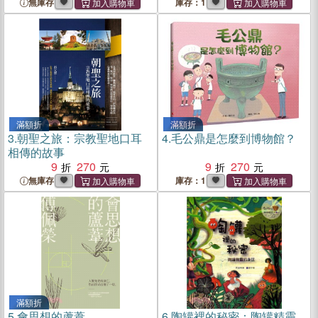
無庫存
庫存：1
滿額折
滿額折
3.
朝聖之旅：宗教聖地口耳
4.
毛公鼎是怎麼到博物館？
相傳的故事
9
270
9
270
無庫存
庫存：1
滿額折
5.
會思想的蘆葦
6.
陶罐裡的秘密：陶罐精靈