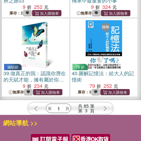
辨之旅03
傳承中最重要的小事
9
252
9
324
庫存：2
無庫存
滿額折
79 折
39.
做真正的我：認識你潛在
40.
圖解記憶法：給大人的記
的天賦才能，擁有屬於你最
憶術
自在的人生
9
234
79
252
無庫存
庫存：3
共
85
筆
第
3
頁
網站導航 >>