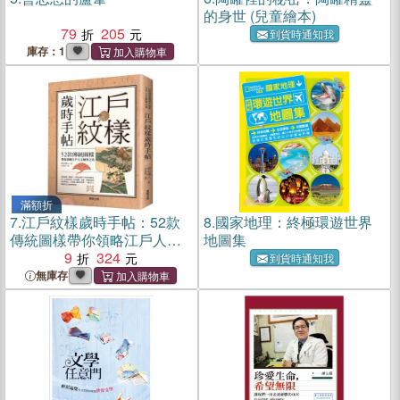
的身世 (兒童繪本)
79
205
到貨時通知我
庫存：1
滿額折
7.
江戶紋樣歲時手帖：52款
8.
國家地理：終極環遊世界
傳統圖樣帶你領略江戶人文
地圖集
風華之美
9
324
到貨時通知我
無庫存