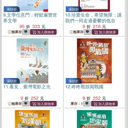
滿額折
滿額折
9.
文學任意門：輕鬆遍覽世
10.
珍愛生命，希望無限：讓
界文學
我們一同走過憂鬱的低谷
95
333
9
216
無庫存
無庫存
滿額折
滿額折
11.
看見，臺灣電影之光
12.
咚咚戰鼓闖戰國
9
252
9
252
無庫存
庫存：1