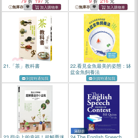
79
197
9
216
無庫存
無庫存
21.
「茶」教科書
22.
看見金魚最美的姿態：缽
盆金魚飼養法
到貨時通知我
到貨時通知我
滿額折
23.
指尖上的幸福！超解憂迷
24.
The English Speech