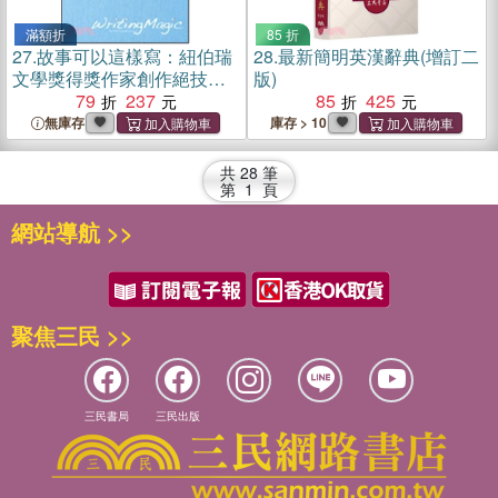
滿額折
85 折
27.
故事可以這樣寫：紐伯瑞
28.
最新簡明英漢辭典(增訂二
文學獎得獎作家創作絕技手
版)
冊
79
237
85
425
無庫存
庫存 > 10
共
28
筆
第
1
頁
網站導航 >>
聚焦三民 >>
三民書局
三民出版