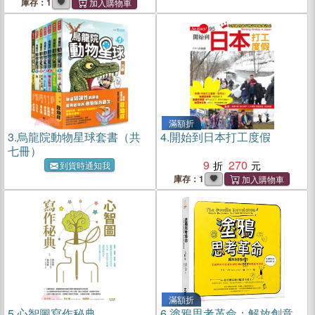
庫存：1
滿額折
3.
烏龍院動物星球套書（共
4.
開始到日本打工度假
七冊）
9
270
到貨時通知我
庫存：1
滿額折
5.
心智圖寫作秘典
6.
塗鴉思考革命：解放創意