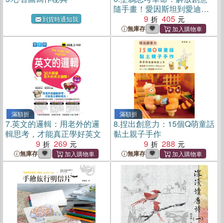
隨手畫！愛因斯坦到愛迪生
都愛用的DIY視覺思考利器
9
405
到貨時通知我
無庫存
滿額折
滿額折
7.
英文的邏輯：用老外的邏
8.
捏出創意力：15個Q萌童話
輯思考，才能真正學好英文
黏土親子手作
9
269
9
288
無庫存
無庫存