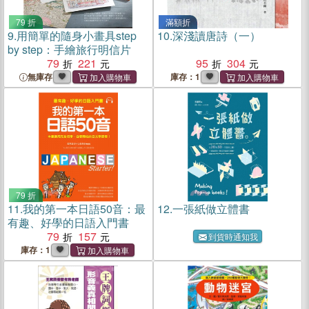
79 折
滿額折
9.
用簡單的隨身小畫具step
10.
深淺讀唐詩（一）
by step：手繪旅行明信片
79
221
95
304
無庫存
庫存：1
79 折
11.
我的第一本日語50音：最
12.
一張紙做立體書
有趣、好學的日語入門書
79
157
到貨時通知我
庫存：1