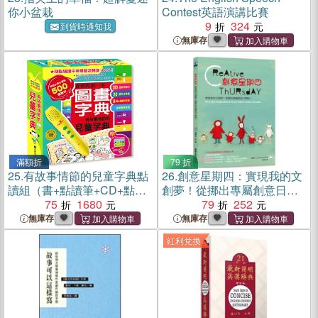
你小盆栽
Contest英語演講比賽
9
324
到貨時通知我
無庫存
滿額折
79 折
25.
有故事情節的兒童字典點
26.
創意星期四：實現我的文
讀組（書+點讀筆+CD+點讀
創夢！從挪出專屬創意日開
卡）
75
1680
始…
79
252
無庫存
無庫存
紅利兌換