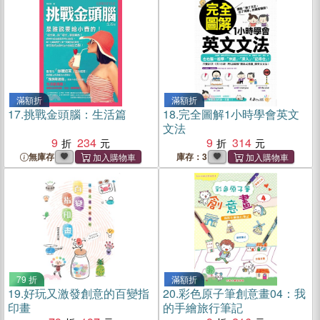
滿額折
滿額折
17.
挑戰金頭腦：生活篇
18.
完全圖解1小時學會英文
文法
9
234
9
314
無庫存
庫存：3
79 折
滿額折
19.
好玩又激發創意的百變指
20.
彩色原子筆創意畫04：我
印畫
的手繪旅行筆記