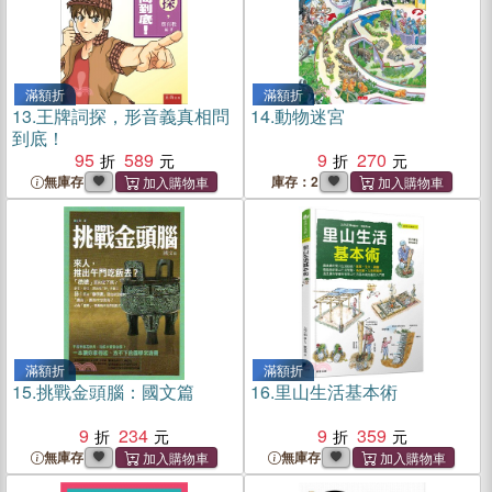
滿額折
滿額折
13.
王牌詞探，形音義真相問
14.
動物迷宮
到底！
95
589
9
270
無庫存
庫存：2
滿額折
滿額折
15.
挑戰金頭腦：國文篇
16.
里山生活基本術
9
234
9
359
無庫存
無庫存