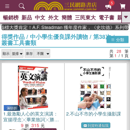
5
暢銷榜
新品
中文
外文
簡體
三民東大
電子書
親子
GO
獎肯定！A.F. Steadman 獲年度作家，《史坎德》系列帶你
得獎作品
/
中小學生優良課外讀物
/
第38次
/
、
、
熱搜：
東野圭吾
The Odyssey
分類
叢書工具書類
、
、
父親節
如果歷史是一群喵
暑期
、
、
推薦
國際布克獎 臺灣漫遊錄
方
共
28
筆
、
、
顯示
庫存
念華
台灣的李登輝時代
數學女
第
1
/ 1
頁
、
孩：黎曼猜想
偉大的迷走神經
滿額折
1.
最激勵人心的英文演講：
2.
不山不市的小學生攝影課
宣揚理念╳畢業致詞╳勝選
演說22篇
9
315
到貨時通知我