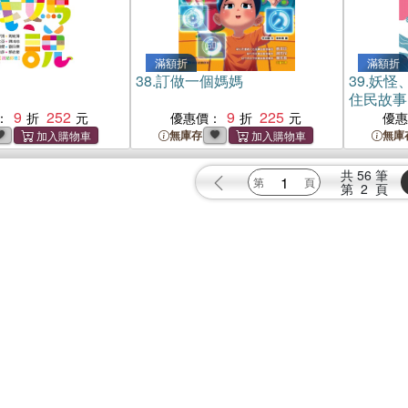
滿額折
滿額折
38.
訂做一個媽媽
39.
妖怪
住民故事
9
252
9
225
：
優惠價：
優
無庫存
無庫
共
56
筆
第
2
頁