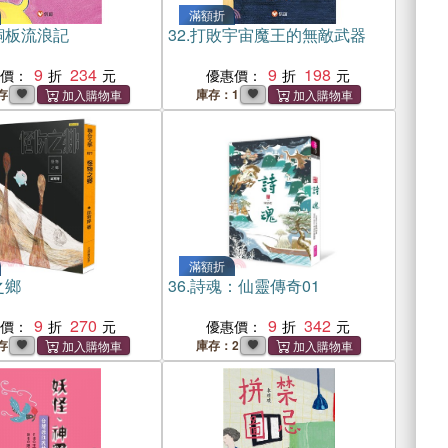
滿額折
銅板流浪記
32.
打敗宇宙魔王的無敵武器
9
234
9
198
惠價：
優惠價：
存
庫存：1
滿額折
之鄉
36.
詩魂：仙靈傳奇01
9
270
9
342
惠價：
優惠價：
存
庫存：2