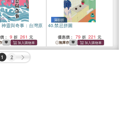
滿額折
、神靈與奇事：台灣原
40.
禁忌拼圖
9
261
79
221
惠價：
優惠價：
存
無庫存
1
2