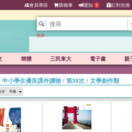
會員專區
購物車
通知
紅利兌換
5
熱搜：
文
簡體
三民東大
電子書
親
/
中小學生優良課外讀物
/
第39次
/
文學創作類
庫存