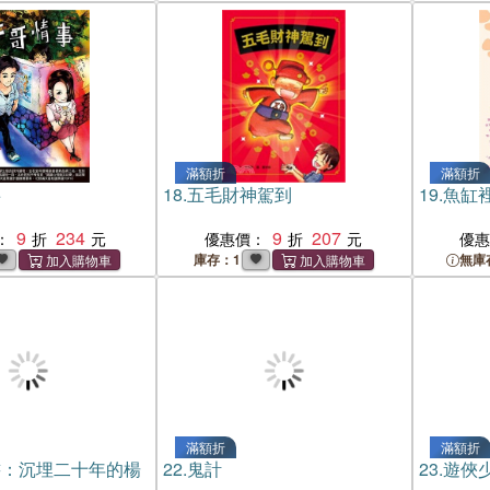
滿額折
滿額折
事
18.
五毛財神駕到
19.
魚缸
9
234
9
207
：
優惠價：
優
庫存：1
無庫
滿額折
滿額折
書：沉埋二十年的楊
22.
鬼計
23.
遊俠