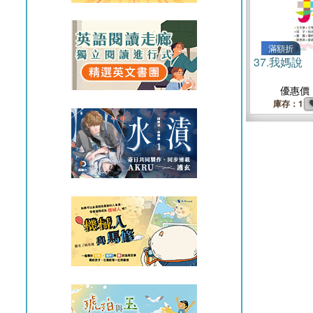
滿額折
37.
我媽說
優惠價
庫存：1