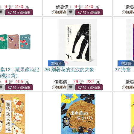
9
270
9
270
：
優惠價：
優
無庫存
無庫
滿額折
滿額折
集12：蔬果歲時記
26.
別著花的流淚的大象
27.
海童
隨機出貨）
9
405
79
237
：
優惠價：
優
無庫存
無庫