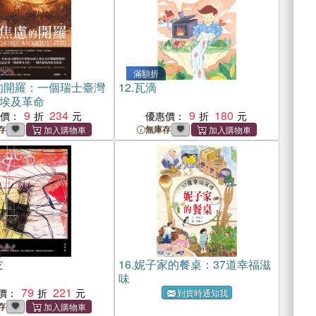
滿額折
的開羅：一個瑞士臺灣
12.
瓦滴
埃及革命
9
234
9
180
惠價：
優惠價：
存
無庫存
友
16.
妮子家的餐桌：37道幸福滋
味
79
221
價：
到貨時通知我
存