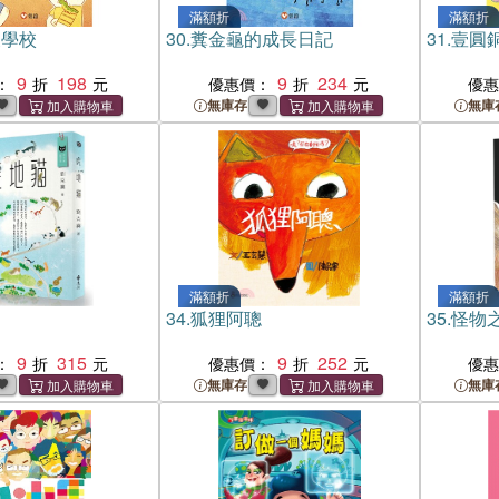
滿額折
滿額折
夫學校
30.
糞金龜的成長日記
31.
壹圓
9
198
9
234
：
優惠價：
優
無庫存
無庫
滿額折
滿額折
34.
狐狸阿聰
35.
怪物
9
315
9
252
：
優惠價：
優
無庫存
無庫