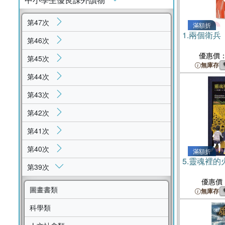
第47次
滿額折
1.
兩個衛兵
第46次
優惠價
第45次
無庫存
第44次
第43次
第42次
第41次
第40次
滿額折
5.
靈魂裡的
第39次
優惠價
圖畫書類
無庫存
科學類