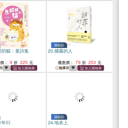
滿額折
裡的貓：童詩集
20.
捕霧的人
9
225
79
253
惠價：
優惠價：
存
無庫存
滿額折
少年行
24.
地表上