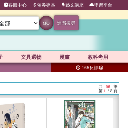
客服中心
領券專區
藝文講座
學習平台
進階搜尋
GO
子
文具選物
漫畫
教科考用
165反詐騙
共
56
筆
第
1
/ 2
頁