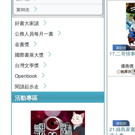
第30次
好書大家讀
公務人員每月一書
金書獎
滿額折
17.
二哥情
國際書展大獎
台灣文學獎
優惠價
無庫存
Openbook
閱讀起步走
活動專區
滿額折
21.
綠島家