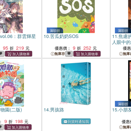
滿額折
滿額折
vol.06：群雲輝星
10.
苦瓜奶奶SOS
11.
焦慮
人眼中的
95
219
9
252
：
優惠價：
優
無庫存
無庫
滿額折
物園(二版)
14.
男孩路
15.
小朋
9
198
：
優惠
到貨時通知我
無庫