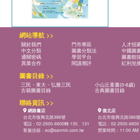
網站導航 >>
關於我們
門市專區
人才招
中文分類
圖書分類法
中國圖
通關密碼
學習平台
圖書館採
異業合作
閱讀潮評
紅利兌
圖書目錄 >>
三民・東大・弘雅三民
小山丘童書(0-6歲)
古籍圖書目錄
古典圖書目錄
聯絡資訊 >>
網路書店
復北店
台北市復興北路386號
台北市復興北路386
電話：02-2500-6600轉 130、131
電話：02-2500-6600
客服信箱：
ec@sanmin.com.tw
營業時間：11:00 AM -