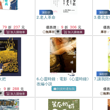
滿額折
滿額折
2.
老人革命
3.
臺北女
79
237
9
306
：
優惠價：
優
無庫存
庫存：
滿額折
火把
6.
心靈時鐘：電影《心靈時鐘》
7.
讓我陪
改編小說
9
288
：
優
到貨時通知我
無庫