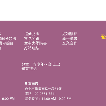
募
禮券兌換
紅利積點
聚
書館分類法
常見問題
新手購書
購/編目
空中大學購書
企業合作
換
好站連結
兒童・青少年(7歲以上)
畢業禮品
重南店
號
台北市重慶南路一段61號
電話：02-2361-7511
 9:00 PM
營業時間：11:00 AM - 9:00 PM