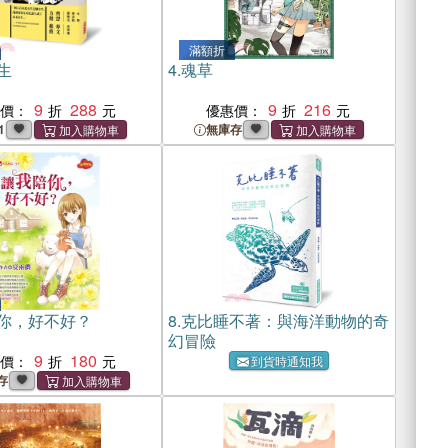
滿額折
生
4.
魂草
9
288
9
216
惠價：
優惠價：
1
無庫存
你，好不好？
8.
克比睡不著：與海洋動物的奇
幻冒險
9
180
惠價：
到貨時通知我
存