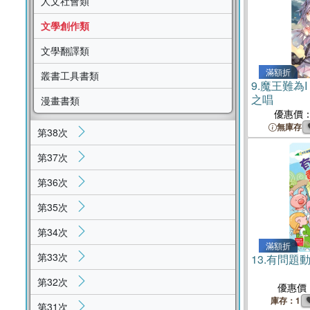
人文社會類
文學創作類
文學翻譯類
滿額折
叢書工具書類
9.
魔王難為I 
之唱
漫畫書類
優惠價
無庫存
第38次
第37次
第36次
第35次
第34次
滿額折
第33次
13.
有問題動
第32次
優惠價
庫存：1
第31次