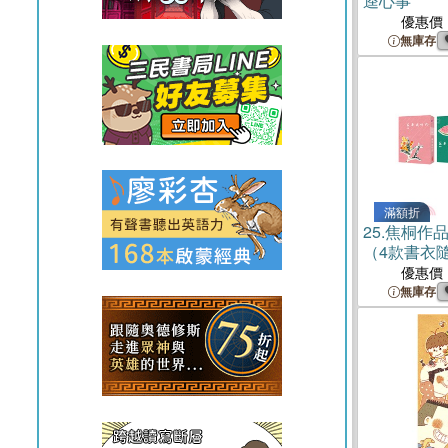
逵心事
優惠價
無庫存
滿額折
25.
焦桐作品
（4款書衣
優惠價
無庫存