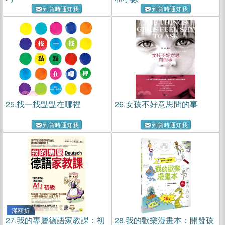
到貨時通知我
到貨時通知我
25.
找一找點點在哪裡
26.
女孩不好意思問的事
到貨時通知我
到貨時通知我
滿額折
27.
我的專屬德語家教課：初
28.
我的歡樂漫畫本：開發孩