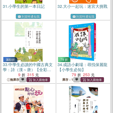
31.
小學生的第一本日記
32.
大小一起玩：迷宮大挑戰
到貨時通知我
到貨時通知我
滿額折
79 折
33.
中學生必讀的中國古典文
34.
成語小劇場：尋找保麗龍
學：詩（漢～唐）【全彩圖
【小學生必知】
文版】
9
315
79
253
無庫存
庫存：1