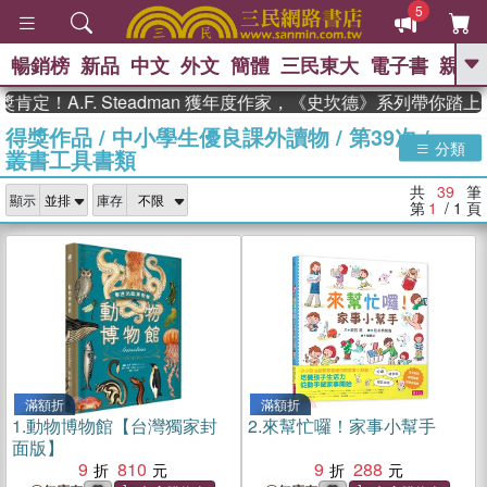
5
暢銷榜
新品
中文
外文
簡體
三民東大
電子書
親子
GO
.F. Steadman 獲年度作家，《史坎德》系列帶你踏上熱血奇
得獎作品
/
中小學生優良課外讀物
/
第39次
/
、
熱搜：
東野圭吾
高希均教授回憶錄
分類
叢書工具書類
、
、
、
The Odyssey
父親節
如果歷
、
、
史是一群喵
暑期推薦
國際布克
共
39
筆
、
、
顯示
庫存
獎 臺灣漫遊錄
方念華
台灣的李
第
1
/ 1
頁
、
、
登輝時代
數學女孩：黎曼猜想
偉大的迷走神經
滿額折
滿額折
1.
動物博物館【台灣獨家封
2.
來幫忙囉！家事小幫手
面版】
9
810
9
288