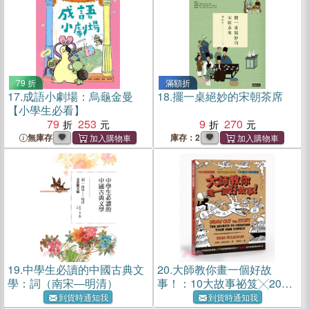
79 折
滿額折
17.
成語小劇場：烏龜金曼
18.
擺一桌絕妙的宋朝茶席
【小學生必看】
79
253
9
270
無庫存
庫存：2
19.
中學生必讀的中國古典文
20.
大師教你畫一個好故
學：詞（南宋―明清）
事！：10大故事祕笈╳200
張清楚圖例╳10道DIY練功
到貨時通知我
到貨時通知我