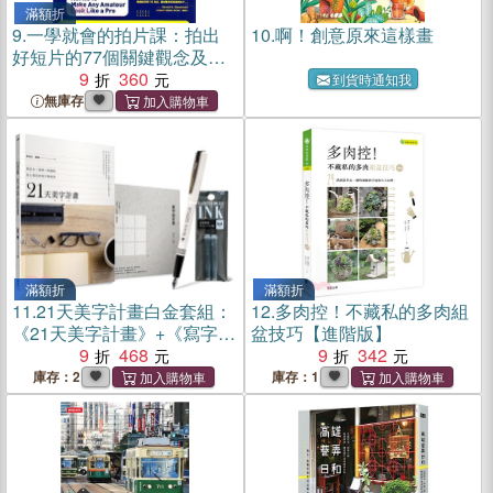
滿額折
9.
一學就會的拍片課：拍出
10.
啊！創意原來這樣畫
好短片的77個關鍵觀念及技
術
9
360
到貨時通知我
無庫存
滿額折
滿額折
11.
21天美字計畫白金套組：
12.
多肉控！不藏私的多肉組
《21天美字計畫》+《寫字的
盆技巧【進階版】
日常》（加贈日本
9
468
9
342
PLATINUM小流星鋼筆）
庫存：2
庫存：1