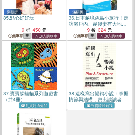
滿額折
滿額折
35.
點心好好玩
36.
日本越境跳島小旅行！走
訪瀨戶內、越後妻有大地藝
9
450
術祭：50位巨匠X70件作
9
324
品，看見國際名家的設計風
無庫存
無庫存
景
37.
寶寶躲貓貓系列遊戲書
38.
這樣寫出暢銷小說：掌握
（共4冊）
情節與結構，寫出讓讀者愛
不釋手的精彩故事！
到貨時通知我
到貨時通知我