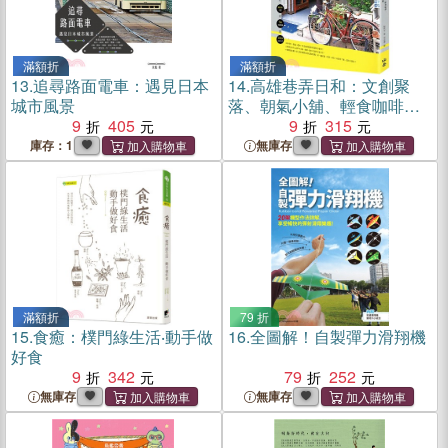
滿額折
滿額折
13.
追尋路面電車：遇見日本
14.
高雄巷弄日和：文創聚
城市風景
落、朝氣小舖、輕食咖啡，
9
405
暢遊陽光海港城新亮點
9
315
庫存：1
無庫存
滿額折
79 折
15.
食癒：樸門綠生活‧動手做
16.
全圖解！自製彈力滑翔機
好食
9
342
79
252
無庫存
無庫存