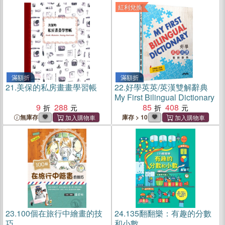
習題
紅利兌換
滿額折
滿額折
21.
美保的私房畫畫學習帳
22.
好學英英/英漢雙解辭典
My First Bilingual Dictionary
9
288
85
408
無庫存
庫存 > 10
23.
100個在旅行中繪畫的技
24.
135翻翻樂：有趣的分數
巧
和小數