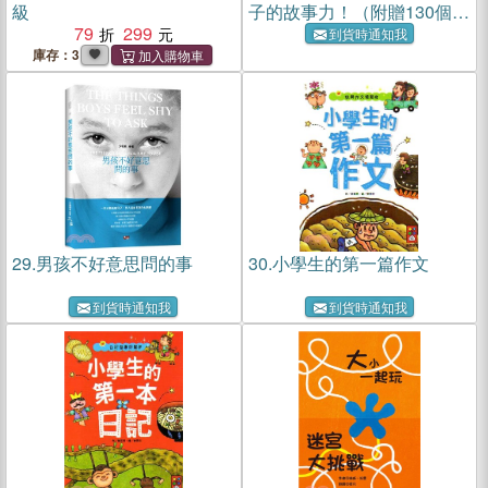
級
子的故事力！（附贈130個趣
79
299
味漫畫素材）
到貨時通知我
庫存：3
29.
男孩不好意思問的事
30.
小學生的第一篇作文
到貨時通知我
到貨時通知我