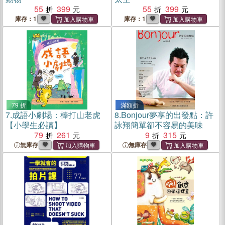
55
399
55
399
庫存：1
庫存：1
79 折
滿額折
7.
成語小劇場：棒打山老虎
8.
Bonjour夢享的出發點：許
【小學生必讀】
詠翔簡單卻不容易的美味
79
261
9
315
無庫存
無庫存