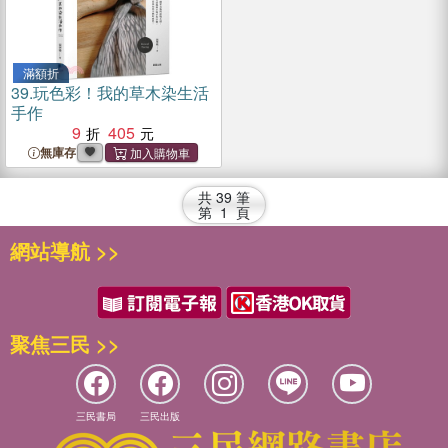
滿額折
39.
玩色彩！我的草木染生活
手作
9
405
無庫存
共
39
筆
第
1
頁
網站導航 >>
聚焦三民 >>
三民書局
三民出版