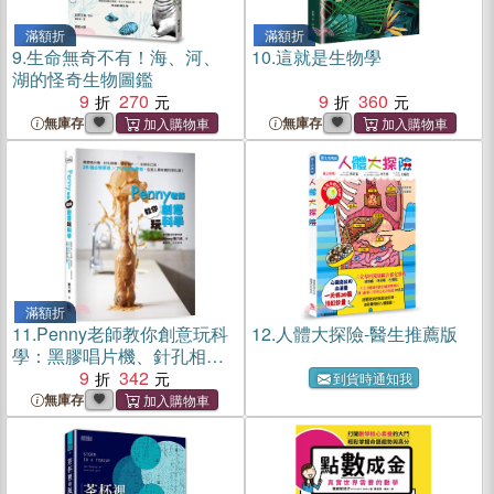
滿額折
滿額折
9.
生命無奇不有！海、河、
10.
這就是生物學
湖的怪奇生物圖鑑
9
270
9
360
無庫存
無庫存
滿額折
11.
Penny老師教你創意玩科
12.
人體大探險-醫生推薦版
學：黑膠唱片機、針孔相
機、擴音喇叭……全部自己
9
342
到貨時通知我
做，25個必學原理╳75個超
無庫存
酷實驗，在家上最有趣的理
化課！