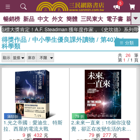
5
暢銷榜
新品
中文
外文
簡體
三民東大
電子書
親子
GO
獎肯定！A.F. Steadman 獲年度作家，《史坎德》系列帶你
得獎作品
/
中小學生優良課外讀物
/
第40次
/
、
、
熱搜：
東野圭吾
The Odyssey
分類
科學類
、
、
父親節
如果歷史是一群喵
暑期
、
、
推薦
國際布克獎 臺灣漫遊錄
方
共
26
筆
、
、
顯示
庫存
念華
台灣的李登輝時代
數學女
第
1
/ 1
頁
、
孩：黎曼猜想
偉大的迷走神經
滿額折
79 折
1.
光之帝國：愛迪生、特斯
2.
未來一直來：15個你沒發
拉、西屋的電流大戰
覺，卻正在改變生活的未來
9
432
新科技！
79
277