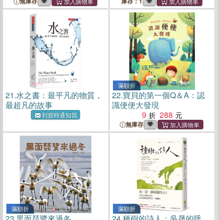
判天氣的野外密技
無庫存
庫存：1
滿額折
21.
水之書：最平凡的物質，
22.
寶貝的第一個Q＆A：認
最超凡的故事
識便便大發現
9
288
到貨時通知我
無庫存
滿額折
滿額折
23.
黑面琵鷺來過冬
24.
種樹的詩人：吳晟的呼