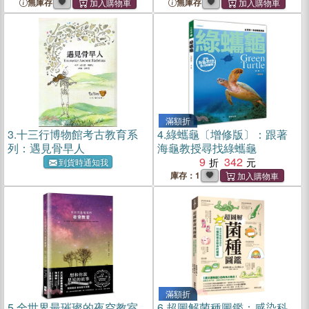
無庫存
無庫存
滿額折
3.
十三行博物館考古教育系
4.
綠蠵龜〔增修版〕：跟著
列：遇見骨早人
海龜教授尋找綠蠵龜
9
342
到貨時通知我
庫存：1
滿額折
5.
全世界最璀璨的夜空教室
6.
超圖解菌種圖鑑：感染科