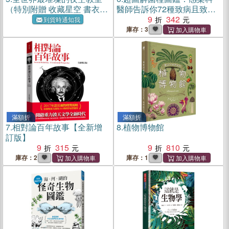
（特別附贈 收藏星空 書衣海
醫師告訴你72種致病且致命
報）
的細菌
9
342
到貨時通知我
庫存：3
滿額折
滿額折
7.
相對論百年故事【全新增
8.
植物博物館
訂版】
9
315
9
810
庫存：2
庫存：1