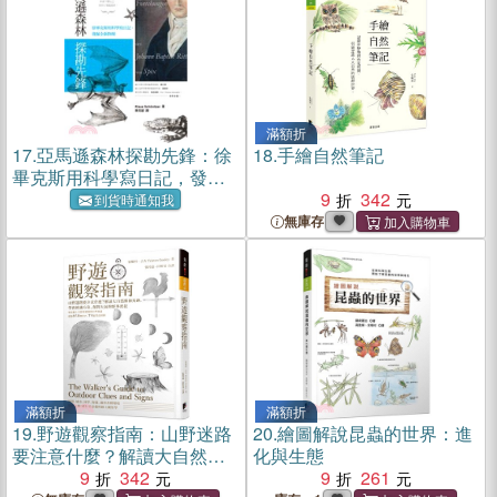
滿額折
17.
亞馬遜森林探勘先鋒：徐
18.
手繪自然筆記
畢克斯用科學寫日記，發掘
全新物種
9
342
到貨時通知我
無庫存
滿額折
滿額折
19.
野遊觀察指南：山野迷路
20.
繪圖解說昆蟲的世界：進
要注意什麼？解讀大自然蛛
化與生態
絲馬跡，學會辨識方位、預
9
342
9
261