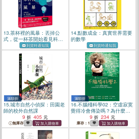
13.
茶杯裡的風暴：丟掉公
14.
點數成金：真實世界需要
式，從一杯茶開始看見科學
的數學
的巧妙與奧祕
到貨時通知我
到貨時通知我
滿額折
滿額折
15.
城市自然小偵探：田園老
16.
不腦殘科學02：空虛寂寞
師的校外自然課
覺得冷會傳染嗎？為什麼人
9
405
看到可愛的東西就想捏？慢
9
234
跑女孩的馬尾為什麼總是左
無庫存
庫存：1
右擺盪？生活中，處處都是
泛科學！