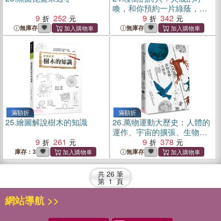
喚，和你預約一片綠蔭，一
9
252
座未來森林
9
342
無庫存
無庫存
滿額折
滿額折
25.
繪圖解說樹木的知識
26.
萬物運動大歷史：人體的
運作、宇宙的擴張、生物的
9
261
演化，自然界的運動如何改
9
378
變世界？
庫存：3
無庫存
共
26
筆
第
1
頁
網站導航 >>