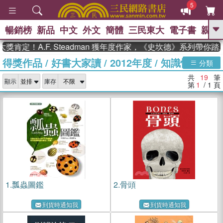
5
暢銷榜
新品
中文
外文
簡體
三民東大
電子書
親子
GO
定！A.F. Steadman 獲年度作家，《史坎德》系列帶你踏上
得獎作品
/
好書大家讀
/
2012年度
/
知識性讀物組
、
熱搜：
東野圭吾
高希均教授回憶錄
分類
、
、
、
The Odyssey
父親節
如果歷
共
19
筆
、
、
顯示
庫存
史是一群喵
暑期推薦
國際布克
第
1
/ 1
頁
、
、
獎 臺灣漫遊錄
方念華
台灣的李
、
、
登輝時代
數學女孩：黎曼猜想
偉大的迷走神經
1.
瓢蟲圖鑑
2.
骨頭
到貨時通知我
到貨時通知我