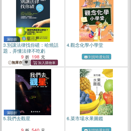
滿額折
3.
別讓法律找你碴：哈燒話
4.
觀念化學小學堂
題，弄懂法律不吃虧
9
198
到貨時通知我
無庫存
滿額折
5.
我們去觀星
6.
菜市場水果圖鑑
9
540
到貨時通知我