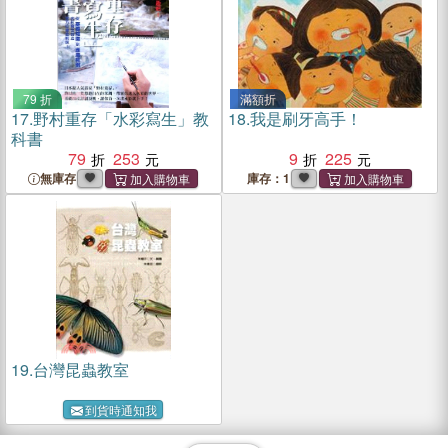
79 折
滿額折
17.
野村重存「水彩寫生」教
18.
我是刷牙高手！
科書
79
253
9
225
無庫存
庫存：1
19.
台灣昆蟲教室
到貨時通知我