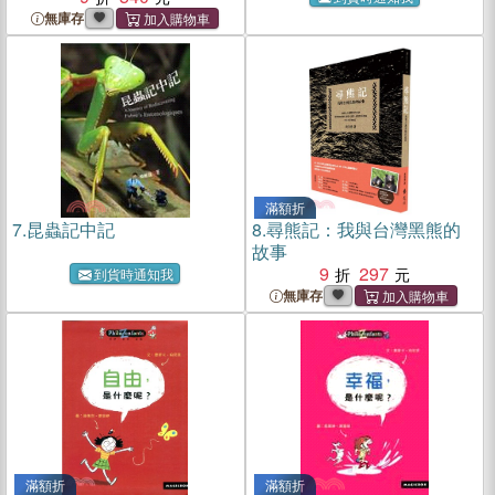
無庫存
滿額折
7.
昆蟲記中記
8.
尋熊記：我與台灣黑熊的
故事
9
297
到貨時通知我
無庫存
滿額折
滿額折