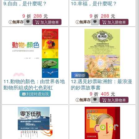
9.
自由，是什麼呢？
10.
幸福，是什麼呢？
9
288
9
288
無庫存
無庫存
滿額折
11.
動物的顏色：由世界各地
12.
遇見鈔票歐洲館：最浪漫
動物所組成的七色彩虹
的鈔票故事書
9
405
到貨時通知我
無庫存