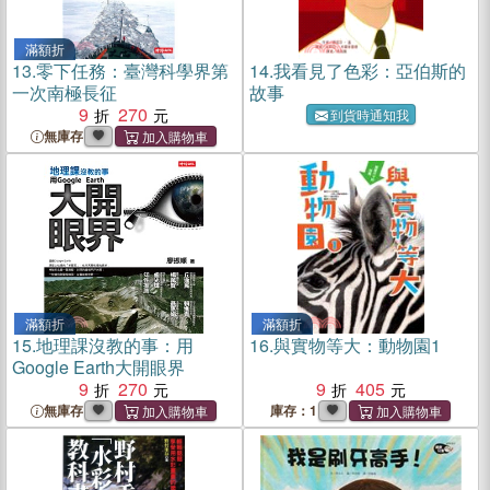
滿額折
13.
零下任務：臺灣科學界第
14.
我看見了色彩：亞伯斯的
一次南極長征
故事
9
270
到貨時通知我
無庫存
滿額折
滿額折
15.
地理課沒教的事：用
16.
與實物等大：動物園1
Google Earth大開眼界
9
270
9
405
無庫存
庫存：1