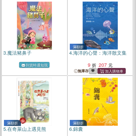
滿額折
3.
魔法豬鼻子
4.
海洋的心聲：海洋散文集
9
207
到貨時通知我
無庫存
滿額折
滿額折
5.
在奇萊山上遇見熊
6.
錦囊