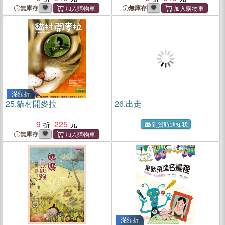
無庫存
無庫存
滿額折
25.
貓村開麥拉
26.
出走
9
225
到貨時通知我
無庫存
滿額折