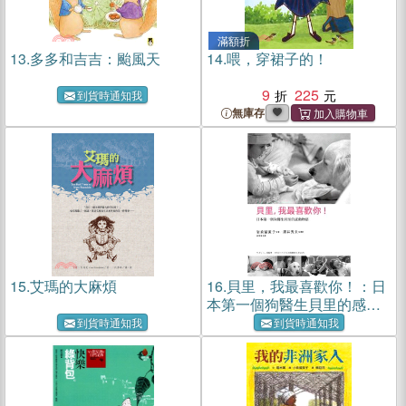
滿額折
13.
多多和吉吉：颱風天
14.
喂，穿裙子的！
9
225
到貨時通知我
無庫存
15.
艾瑪的大麻煩
16.
貝里，我最喜歡你！：日
本第一個狗醫生貝里的感動
物語
到貨時通知我
到貨時通知我