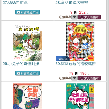
27.
媽媽向前跑
28.
童話飛進名畫裡
9
252
到貨時通知我
無庫存
滿額折
29.
小兔子的奇怪阿嬤
30.
露露菈菈的禮貌鬆餅
79
190
到貨時通知我
無庫存