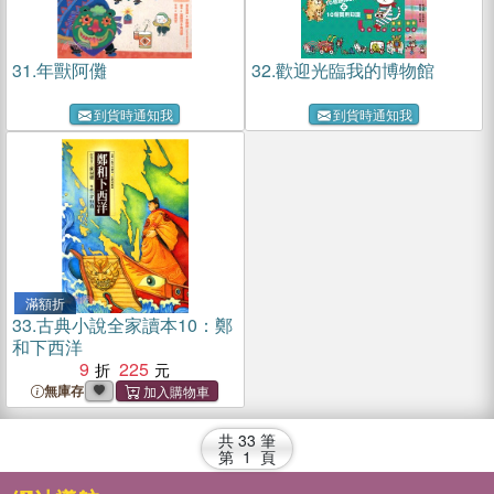
31.
年獸阿儺
32.
歡迎光臨我的博物館
到貨時通知我
到貨時通知我
滿額折
33.
古典小說全家讀本10：鄭
和下西洋
9
225
無庫存
共
33
筆
第
1
頁