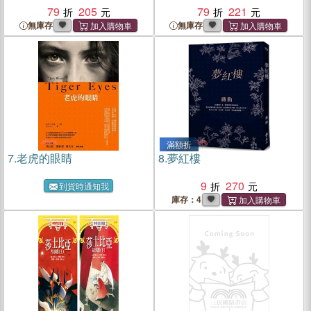
79
205
79
221
無庫存
無庫存
滿額折
7.
老虎的眼睛
8.
夢紅樓
9
270
到貨時通知我
庫存：4