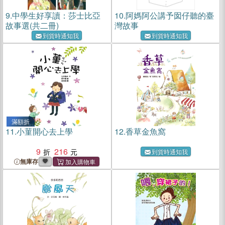
9.
中學生好享讀：莎士比亞
10.
阿媽阿公講予囡仔聽的臺
故事選(共二冊)
灣故事
到貨時通知我
到貨時通知我
滿額折
11.
小菫開心去上學
12.
香草金魚窩
9
216
到貨時通知我
無庫存