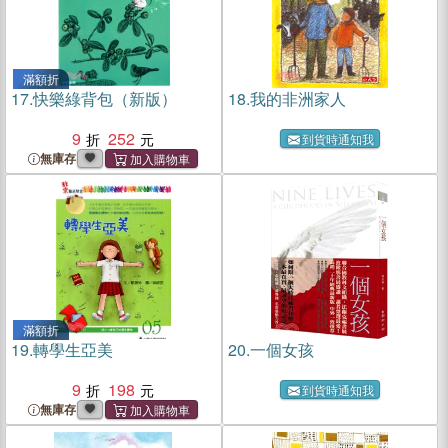
滿額折
17.
快樂綠背包（新版）
18.
我的非洲家人
9
252
到貨時通知我
無庫存
滿額折
19.
轉學生亞美
20.
一個女孩
9
198
到貨時通知我
無庫存