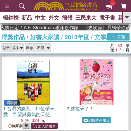
5
暢銷榜
新品
中文
外文
簡體
三民東大
電子書
親子
GO
！A.F. Steadman 獲年度作家，《史坎德》系列帶你踏上熱
得獎作品
/
好書大家讀
/
2013年度
/
文學讀物組
、
熱搜：
東野圭吾
高希均教授回憶錄
分類
、
、
、
The Odyssey
父親節
如果歷
共
33
筆
、
、
顯示
庫存
史是一群喵
暑期推薦
國際布克
第
1
/ 1
頁
、
、
獎 臺灣漫遊錄
方念華
台灣的李
、
、
登輝時代
數學女孩：黎曼猜想
偉大的迷走神經
滿額折
1.
台灣的臉孔：11位帶來
2.
蘿拉來了！
愛、希望與勇氣的天使
9
324
到貨時通知我
無庫存