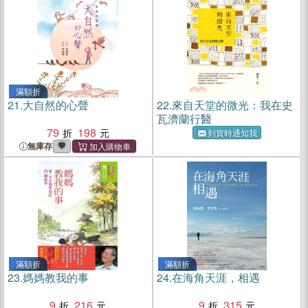
滿額折
21.
大自然的心聲
22.
來自天堂的微光：我在史
瓦濟蘭行醫
79
198
到貨時通知我
無庫存
滿額折
滿額折
23.
媽媽教我的事
24.
在海角天涯，相遇
9
216
9
315