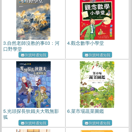
3.
自然老師沒教的事03：河
4.
觀念數學小學堂
口野學堂
到貨時通知我
到貨時通知我
5.
光頭探長狄鐵夫大戰無影
6.
菜市場蔬菜圖鑑
狐
到貨時通知我
到貨時通知我