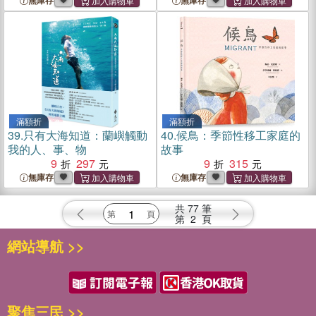
無庫存
無庫存
滿額折
滿額折
39.
只有大海知道：蘭嶼觸動
40.
候鳥：季節性移工家庭的
我的人、事、物
故事
9
297
9
315
無庫存
無庫存
共
77
筆
第
2
頁
網站導航 >>
聚焦三民 >>