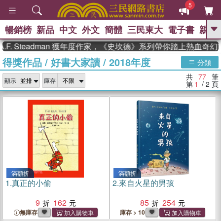
5
暢銷榜
新品
中文
外文
簡體
三民東大
電子書
親子
GO
teadman 獲年度作家，《史坎德》系列帶你踏上熱血奇幻旅程
得獎作品
/
好書大家讀
/
2018年度
、
、
熱搜：
東野圭吾
The Odyssey
分類
、
、
父親節
如果歷史是一群喵
暑期
共
77
筆
、
、
顯示
庫存
推薦
國際布克獎 臺灣漫遊錄
方
第
1
/ 2
頁
、
、
念華
台灣的李登輝時代
數學女
、
孩：黎曼猜想
偉大的迷走神經
滿額折
滿額折
1.
真正的小偷
2.
來自火星的男孩
9
162
85
254
無庫存
庫存 > 10