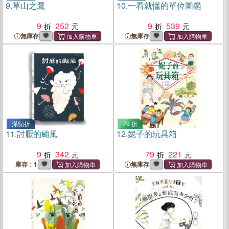
9.
草山之鷹
10.
一看就懂的單位圖鑑
9
252
9
539
無庫存
無庫存
滿額折
79 折
11.
討厭的颱風
12.
妮子的玩具箱
9
342
79
221
庫存：1
無庫存