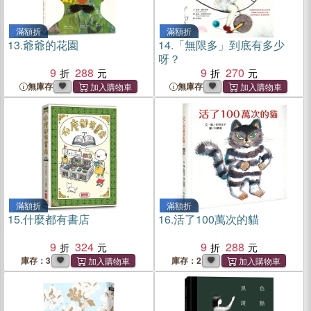
滿額折
滿額折
13.
爺爺的花園
14.
「無限多」到底有多少
呀？
9
288
9
270
無庫存
無庫存
滿額折
滿額折
15.
什麼都有書店
16.
活了100萬次的貓
9
324
9
288
庫存：3
庫存：2