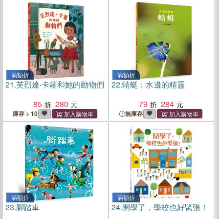
滿額折
滿額折
21.
芙烈達‧卡蘿和她的動物們
22.
蜻蜓：水邊的精靈
85
280
79
284
庫存 > 10
無庫存
滿額折
滿額折
23.
腳踏車
24.
開學了，學校也好緊張！