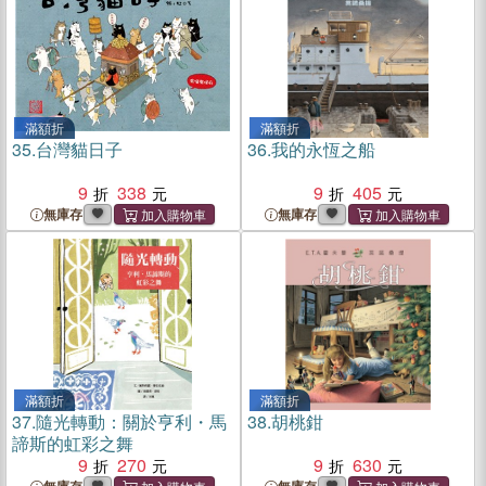
滿額折
滿額折
35.
台灣貓日子
36.
我的永恆之船
9
338
9
405
無庫存
無庫存
滿額折
滿額折
37.
隨光轉動：關於亨利・馬
38.
胡桃鉗
諦斯的虹彩之舞
9
270
9
630