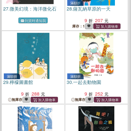
滿額折
27.
微美幻境：海洋微化石
28.
薩瓦納草原的一天
9
207
到貨時通知我
庫存：1
滿額折
滿額折
29.
檸檬圖書館
30.
一起去動物園
9
288
9
252
無庫存
無庫存