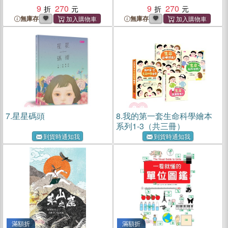
9
270
9
270
無庫存
無庫存
7.
星星碼頭
8.
我的第一套生命科學繪本
系列1-3（共三冊）
到貨時通知我
到貨時通知我
滿額折
滿額折