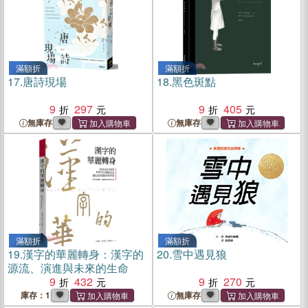
滿額折
滿額折
17.
唐詩現場
18.
黑色斑點
9
297
9
405
無庫存
無庫存
滿額折
滿額折
19.
漢字的華麗轉身：漢字的
20.
雪中遇見狼
源流、演進與未來的生命
9
432
9
270
庫存：1
無庫存