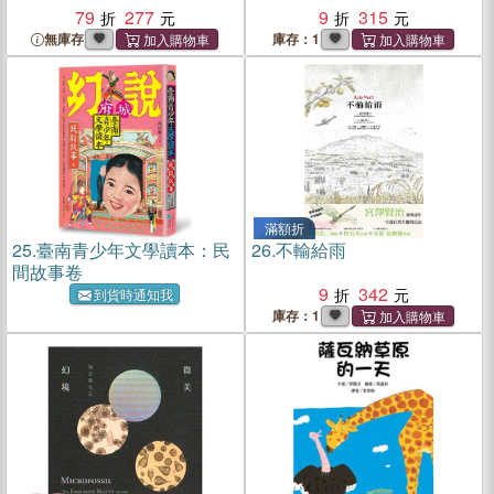
79
277
9
315
無庫存
庫存：1
滿額折
25.
臺南青少年文學讀本：民
26.
不輸給雨
間故事卷
9
342
到貨時通知我
庫存：1