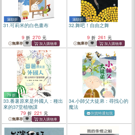
滿額折
滿額折
31.
可莉米的白色畫布
32.
舞吧！自由之舞
9
270
9
261
無庫存
無庫存
79 折
33.
番薯原來是外國人：種出
34.
小師父大徒弟：尋找心的
來的37堂植物課
魔法
79
221
到貨時通知我
無庫存