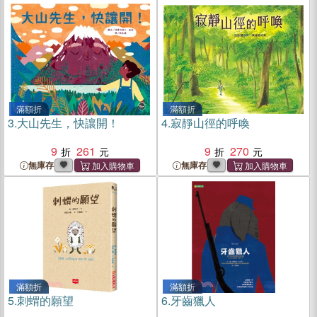
滿額折
滿額折
3.
大山先生，快讓開！
4.
寂靜山徑的呼喚
9
261
9
270
無庫存
無庫存
滿額折
滿額折
5.
刺蝟的願望
6.
牙齒獵人