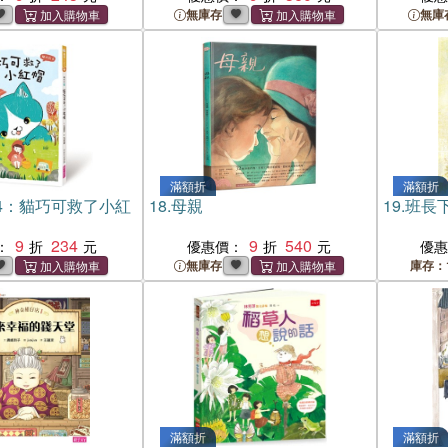
無庫存
無庫
滿額折
滿額折
4：貓巧可救了小紅
18.
母親
19.
班長
9
234
9
540
：
優惠價：
優
無庫存
庫存：
滿額折
滿額折