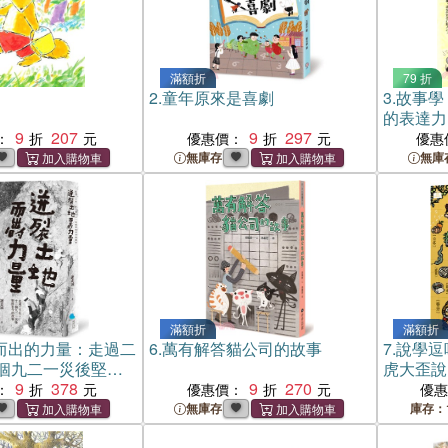
滿額折
79 折
2.
童年原來是喜劇
3.
故事學
的表達力
9
207
9
297
：
優惠價：
優惠
無庫存
無庫
滿額折
滿額折
而出的力量：走過二
6.
萬有解答貓公司的故事
7.
說學逗
個九二一災後堅持
虎大歪說
9
378
9
270
時節當令
：
優惠價：
優
贈精美全
無庫存
庫存：