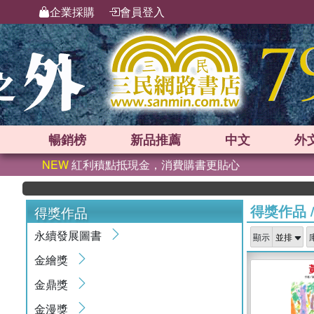
企業採購
會員登入
暢銷榜
新品
推薦
中文
外
NEW
紅利積點抵現金，消費購書更貼心
得獎作品
得獎作品
永續發展圖書
顯示
金繪獎
金鼎獎
金漫獎