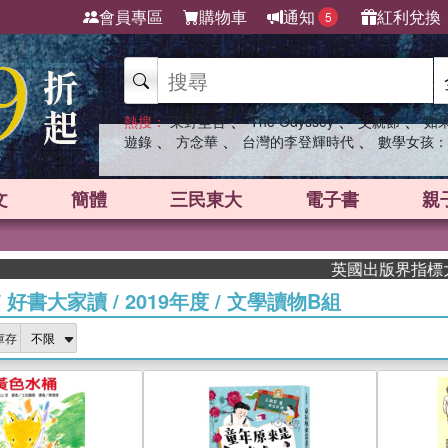
會員專區
購物車
通知
紅利兌換
5
、
、
、
熱搜：
東野圭吾
The Odyssey
父親節
如
、
、
、
遊錄
方念華
台灣的李登輝時代
數學女孩：
文
簡體
三民東大
電子書
親
英國出版界指標大獎肯定！A.
/
好書大家讀
/
2019年度
/
文學讀物B組
庫存