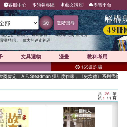
客服中心
領券專區
藝文講座
學習平台
進階搜尋
GO
、
、
果歷史是一群喵
暑期推薦
國際布克獎 臺灣漫
、
黎曼猜想
偉大的迷走神經
子
文具選物
漫畫
教科考用
165反詐騙
F. Steadman 獲年度作家，《史坎德》系列帶你踏上熱血奇幻
共
26
筆
第
1
/ 1
頁