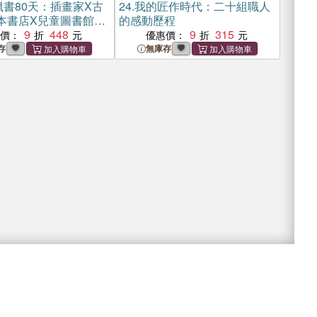
獵書80天：插畫家X古
24.
我的匠作時代：二十組職人
本書店X兒童圖書館，
的感動歷程
之旅
9
448
9
315
惠價：
優惠價：
存
無庫存