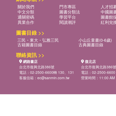
關於我們
門市專區
人才招
中文分類
圖書分類法
中國圖
通關密碼
學習平台
圖書館採
異業合作
閱讀潮評
紅利兌
圖書目錄 >>
三民・東大・弘雅三民
小山丘童書(0-6歲)
古籍圖書目錄
古典圖書目錄
聯絡資訊 >>
網路書店
復北店
台北市復興北路386號
台北市復興北路386
電話：02-2500-6600轉 130、131
電話：02-2500-6600
客服信箱：
ec@sanmin.com.tw
營業時間：11:00 AM -