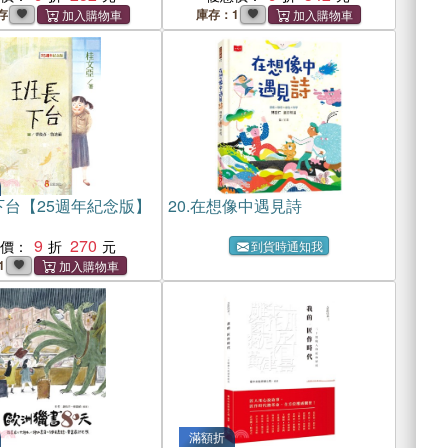
存
庫存：1
下台【25週年紀念版】
20.
在想像中遇見詩
9
270
惠價：
到貨時通知我
1
滿額折