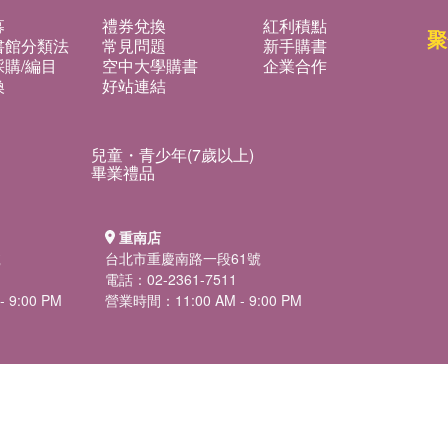
募
禮券兌換
紅利積點
聚
書館分類法
常見問題
新手購書
購/編目
空中大學購書
企業合作
換
好站連結
兒童・青少年(7歲以上)
畢業禮品
重南店
號
台北市重慶南路一段61號
電話：02-2361-7511
 9:00 PM
營業時間：11:00 AM - 9:00 PM