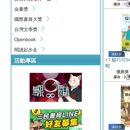
庫存：1
金書獎
國際書展大獎
台灣文學獎
Openbook
閱讀起步走
滿額折
活動專區
17.
貓巧可0
帽
優惠價
庫存：2
滿額折