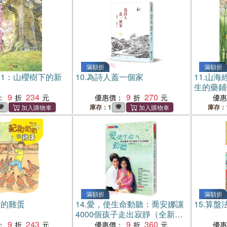
滿額折
滿額折
01：山櫻樹下的新
10.
為詩人蓋一個家
11.
山海
生的藥鋪
9
234
9
270
：
優惠價：
優
庫存：1
庫存：
滿額折
滿額折
奶的雞蛋
14.
愛，使生命動聽：喬安娜讓
15.
算盤
4000個孩子走出寂靜（全新增
9
243
修版）
9
360
：
優惠價：
優