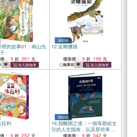
滿額折
經裡的故事01：南山先
12.
金雕獵狼
子
9
261
9
198
惠價：
優惠價：
1
無庫存
滿額折
法拉利
16.
我離開之後：一個母親給女
兒的人生指南，以及那些來不
9
252
及說的愛與牽掛
9
342
惠價：
優惠價：