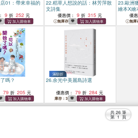
店01：帶來幸福的
22.
稻草人想說的話：林芳萍散
23.
歐洲
文詩集
繪本X繪
9
252
9
315
童書尋訪
：
優惠價：
優
無庫存
無庫
滿額折
始了嗎？
26.
余光中美麗島詩選
79
205
79
284
：
優惠價：
庫存：3
共
26
筆
第
1
頁