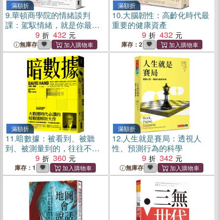
滿額折
滿額折
9.
華頓商學院的情緒談判
10.
大腦韌性：高齡化時代最
課：駕馭情緒，就是你最好
重要的健康資產
的談判籌碼！華頓商學院頂
9
432
9
432
尖談判專家，淬鍊15年實戰
無庫存
庫存：2
心法
滿額折
滿額折
11.
暗數據：被看到、被聽
12.
人生就是賽局：透視人
到、被測量到的，往往不是
性、預測行為的科學
「真凶」
9
360
9
342
庫存：1
無庫存