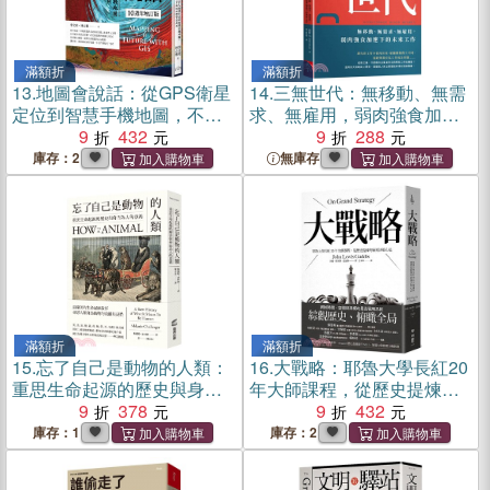
滿額折
滿額折
13.
地圖會說話：從GPS衛星
14.
三無世代：無移動、無需
定位到智慧手機地圖，不可
求、無雇用，弱肉強食加速
不知的地理資訊應用【10週
9
432
下的未來工作
9
288
年增訂版】
庫存：2
無庫存
滿額折
滿額折
15.
忘了自己是動物的人類：
16.
大戰略：耶魯大學長紅20
重思生命起源的歷史與身而
年大師課程，從歷史提煉的
為人的意義
9
378
領導決策心法
9
432
庫存：1
庫存：2