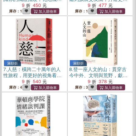
轉機
9
450
的人際連結力
9
477
庫存：1
庫存：1
滿額折
滿額折
7.
人慈：橫跨二十萬年的人
8.
登一座人文的山：貫穿古
性旅程，用更好的視角看待
今中外、文明與荒野，獻給
自己
9
540
所有戶外人的自然人文通識
9
378
課
庫存：4
庫存：3