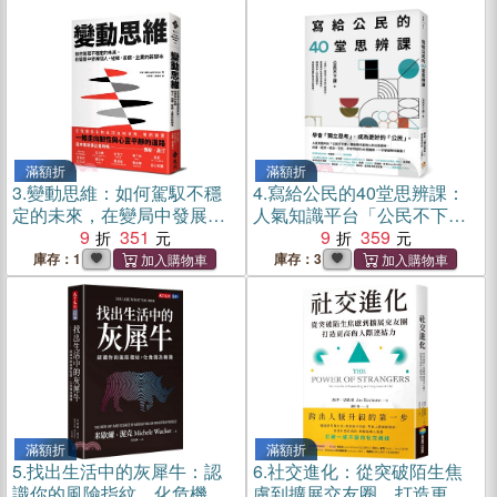
滿額折
滿額折
3.
變動思維：如何駕馭不穩
4.
寫給公民的40堂思辨課：
定的未來，在變局中發展個
人氣知識平台「公民不下
人、組織、家庭、企業的新
9
351
課」，寫給現代台灣人的公
9
359
腳本
民議題讀本！從世界到日
庫存：1
庫存：3
常，這些事情，你真的應該
要知道！
滿額折
滿額折
5.
找出生活中的灰犀牛：認
6.
社交進化：從突破陌生焦
識你的風險指紋，化危機為
慮到擴展交友圈，打造更高