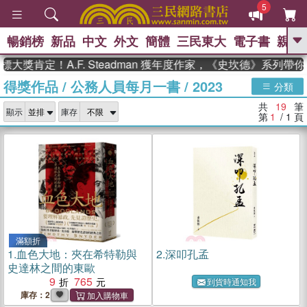
5
暢銷榜
新品
中文
外文
簡體
三民東大
電子書
親子
GO
肯定！A.F. Steadman 獲年度作家，《史坎德》系列帶你踏
得獎作品
/
公務人員每月一書
/
2023
、
、
熱搜：
東野圭吾
The Odyssey
分類
、
、
父親節
如果歷史是一群喵
暑期
共
19
筆
、
、
顯示
庫存
推薦
國際布克獎 臺灣漫遊錄
方
第
1
/ 1
頁
、
、
念華
台灣的李登輝時代
數學女
、
孩：黎曼猜想
偉大的迷走神經
滿額折
1.
血色大地：夾在希特勒與
2.
深叩孔孟
史達林之間的東歐
9
765
到貨時通知我
庫存：2