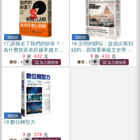
滿額折
滿額折
17.
誰偷走了我們的財富？：
18.
文明的驛站：從底比斯到
為什麼貧富差距越來越大？
紐約，跟隨重量級文史學者
薪水越來越低？因為從政
9
432
的深度導覽，造訪歷史上70
9
432
客、銀行、會計師與律師，
座偉大城市
庫存：1
庫存：7
都只服務有錢人！
滿額折
19.
數位轉型力
9
378