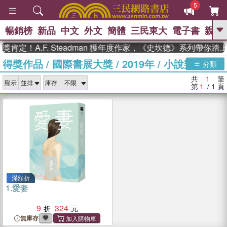
5
暢銷榜
新品
中文
外文
簡體
三民東大
電子書
親子
GO
肯定！A.F. Steadman 獲年度作家，《史坎德》系列帶你踏
得獎作品
/
國際書展大獎
/
2019年
/
小說類
、
熱搜：
東野圭吾
高希均教授回憶錄
分類
、
、
、
The Odyssey
父親節
花開錦
共
1
筆
、
、
、
顯示
庫存
繡
暑期推薦
方念華
台灣的
第
1
/ 1
頁
、
李登輝時代
數學女孩：黎曼猜想
、
、
偉大的迷走神經
如果歷史是一
、
群喵
臺灣漫遊錄
滿額折
1.
愛妻
9
324
無庫存