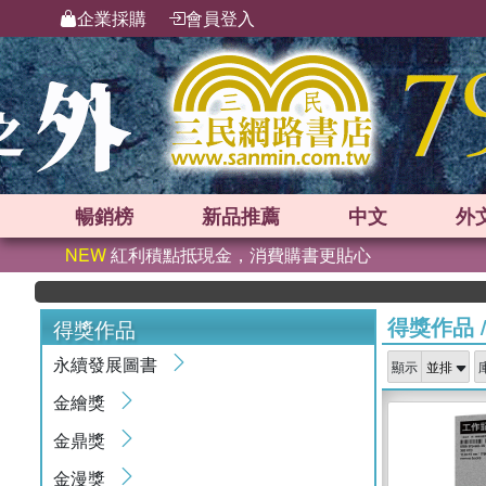
企業採購
會員登入
暢銷榜
新品
推薦
中文
外
NEW
紅利積點抵現金，消費購書更貼心
得獎作品
得獎作品
永續發展圖書
顯示
金繪獎
金鼎獎
金漫獎