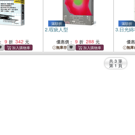
滿額折
滿額折
2.
瑕疵人型
3.
日光綿
9
342
9
288
：
優惠價：
優
無庫存
無庫
共
3
筆
第
1
頁