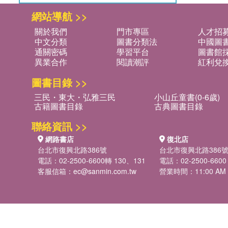
網站導航 >>
關於我們
門市專區
人才招
中文分類
圖書分類法
中國圖
通關密碼
學習平台
圖書館採
異業合作
閱讀潮評
紅利兌
圖書目錄 >>
三民・東大・弘雅三民
小山丘童書(0-6歲)
古籍圖書目錄
古典圖書目錄
聯絡資訊 >>
網路書店
復北店
台北市復興北路386號
台北市復興北路386
電話：02-2500-6600轉 130、131
電話：02-2500-6600
客服信箱：
ec@sanmin.com.tw
營業時間：11:00 AM -