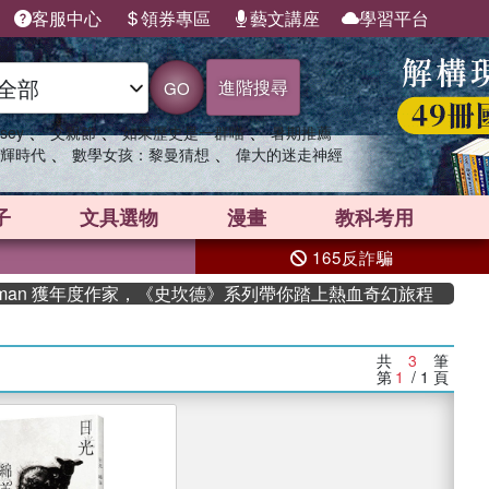
客服中心
領券專區
藝文講座
學習平台
進階搜尋
GO
、
、
、
sey
父親節
如果歷史是一群喵
暑期推薦
、
、
輝時代
數學女孩：黎曼猜想
偉大的迷走神經
子
文具選物
漫畫
教科考用
165反詐騙
an 獲年度作家，《史坎德》系列帶你踏上熱血奇幻旅程
共
3
筆
第
1
/ 1
頁