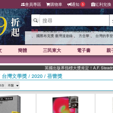
會員專區
購物車
通知
紅利兌換
5
、
、
熱搜：
東野圭吾
高希均教授回憶錄
The Odys
、
、
、
國際布克獎 臺灣漫遊錄
方念華
台灣的李登
文
簡體
三民東大
電子書
親
英國出版界指標大獎肯定！A.F. Steadm
/
台灣文學獎
/
2020
/
蓓蕾獎
庫存