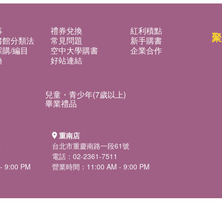
募
禮券兌換
紅利積點
聚
書館分類法
常見問題
新手購書
購/編目
空中大學購書
企業合作
換
好站連結
兒童・青少年(7歲以上)
畢業禮品
重南店
號
台北市重慶南路一段61號
電話：02-2361-7511
 9:00 PM
營業時間：11:00 AM - 9:00 PM