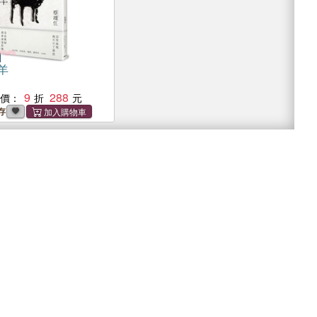
羊
9
288
惠價：
存