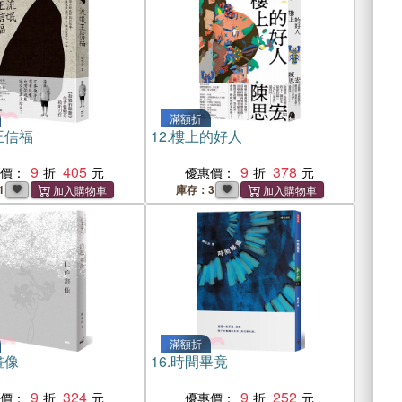
滿額折
王信福
12.
樓上的好人
9
405
9
378
惠價：
優惠價：
1
庫存：3
滿額折
畫像
16.
時間畢竟
9
324
9
252
惠價：
優惠價：