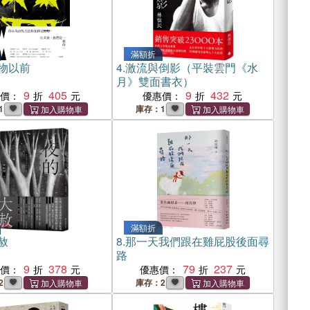
滿額折
物以前
4.
激流與倒影（平裝雲門《水
月》雙面書衣）
9
405
9
432
惠價：
優惠價：
1
庫存：1
滿額折
赦
8.
那一天我們跟在雞屁股後面尋
路
9
378
79
237
惠價：
優惠價：
2
庫存：2