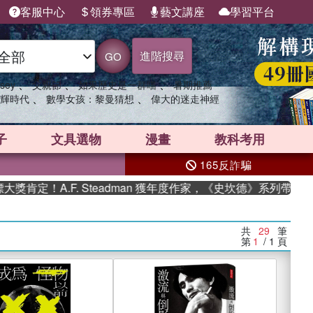
客服中心
領券專區
藝文講座
學習平台
進階搜尋
GO
、
、
、
sey
父親節
如果歷史是一群喵
暑期推薦
、
、
輝時代
數學女孩：黎曼猜想
偉大的迷走神經
子
文具選物
漫畫
教科考用
165反詐騙
.F. Steadman 獲年度作家，《史坎德》系列帶你踏上熱血奇
共
29
筆
第
1
/ 1
頁