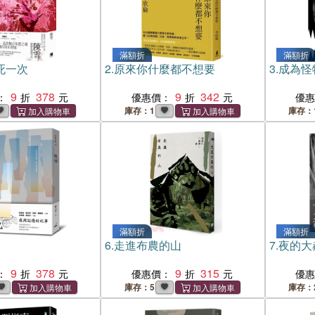
滿額折
滿額折
死一次
2.
原來你什麼都不想要
3.
成為怪
9
378
9
342
：
優惠價：
優
庫存：1
庫存：
滿額折
滿額折
6.
走進布農的山
7.
夜的大
9
378
9
315
：
優惠價：
優
庫存：5
庫存：