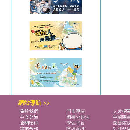
網站導航 >>
關於我們
門市專區
人才招
中文分類
圖書分類法
中國圖
通關密碼
學習平台
圖書館採
異業合作
閱讀潮評
紅利兌