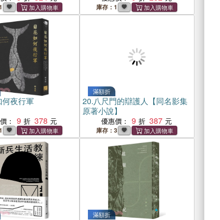
1
庫存：1
滿額折
如何夜行軍
20.
八尺門的辯護人【同名影集
原著小說】
9
378
9
387
惠價：
優惠價：
1
庫存：3
滿額折