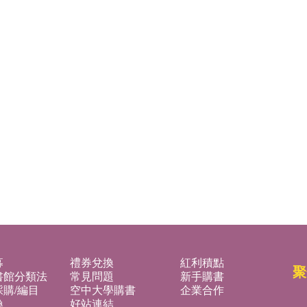
募
禮券兌換
紅利積點
聚
書館分類法
常見問題
新手購書
購/編目
空中大學購書
企業合作
換
好站連結