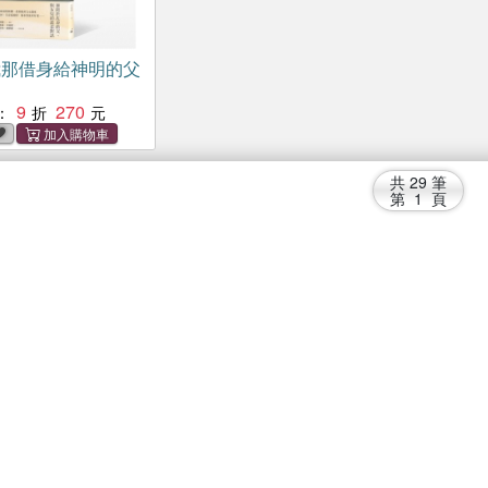
我那借身給神明的父
9
270
：
共
29
筆
第
1
頁