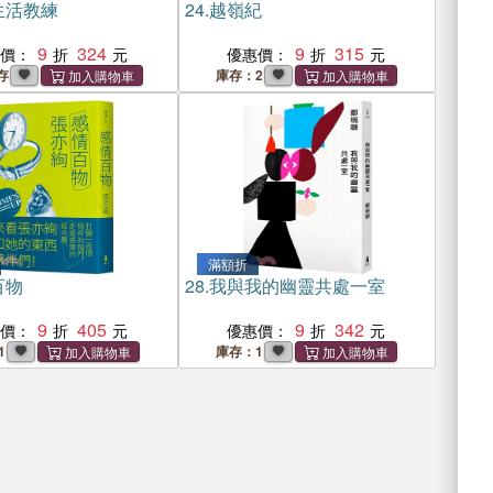
生活教練
24.
越嶺紀
9
324
9
315
惠價：
優惠價：
存
庫存：2
滿額折
百物
28.
我與我的幽靈共處一室
9
405
9
342
惠價：
優惠價：
1
庫存：1