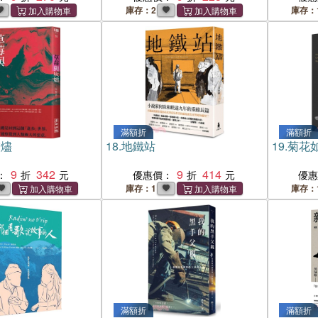
庫存：2
庫存：
滿額折
滿額折
灰燼
18.
地鐵站
19.
菊花
9
342
9
414
：
優惠價：
優
庫存：1
庫存：
滿額折
滿額折