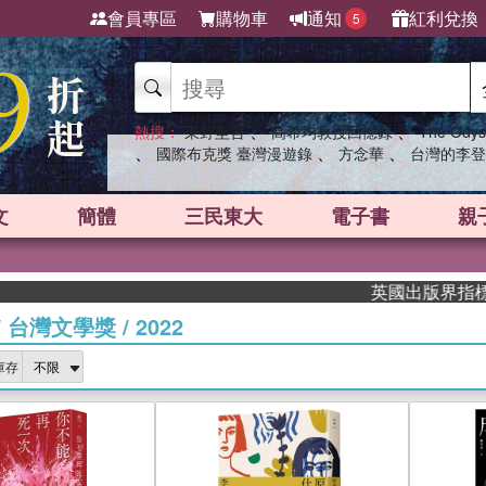
會員專區
購物車
通知
紅利兌換
5
、
、
熱搜：
東野圭吾
高希均教授回憶錄
The Odys
、
、
、
國際布克獎 臺灣漫遊錄
方念華
台灣的李登
文
簡體
三民東大
電子書
親
英國出版界指標大獎肯定！A
/
台灣文學獎
/
2022
庫存