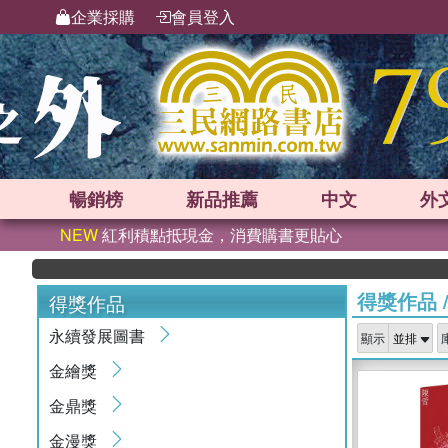
企業採購
會員登入
暢銷榜
新品
推薦
中文
外
NEW
紅利積點抵現金，消費購書更貼心
得獎作品
得獎作品
永續發展圖書
顯示
金繪獎
金鼎獎
金漫獎