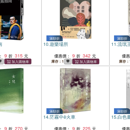
滿額折
滿額折
南
10.
遊樂場所
11.
流氓
9
315
9
342
：
優惠價：
優
庫存：1
庫存：
滿額折
滿額折
14.
茫霧中ê火車
15.
白色
9
270
9
225
：
優惠價：
優