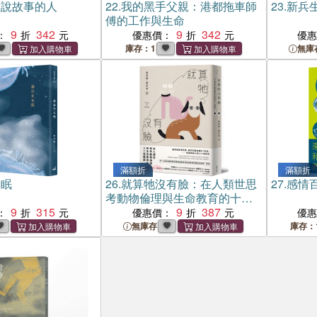
歌說故事的人
22.
我的黑手父親：港都拖車師
23.
新兵
傅的工作與生命
9
342
9
342
：
優惠價：
優
庫存：1
無庫
滿額折
滿額折
未眠
26.
就算牠沒有臉：在人類世思
27.
感情
考動物倫理與生命教育的十二
9
315
道難題
9
387
：
優惠價：
優
無庫存
庫存：