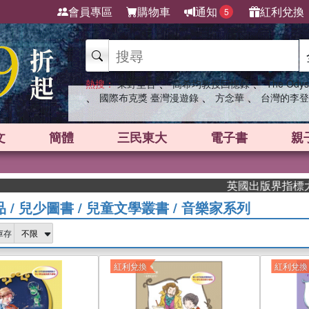
會員專區
購物車
通知
紅利兌換
5
、
、
熱搜：
東野圭吾
高希均教授回憶錄
The Odys
、
、
、
國際布克獎 臺灣漫遊錄
方念華
台灣的李登
文
簡體
三民東大
電子書
親
英國出版界指標大獎肯定！A.
品
/
兒少圖書
/
兒童文學叢書
/
音樂家系列
庫存
紅利兌換
紅利兌換