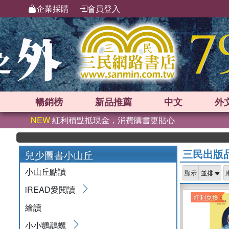
企業採購
會員登入
暢銷榜
新品
推薦
中文
外
NEW
紅利積點抵現金，消費購書更貼心
三民出版
兒少圖書小山丘
小山丘點讀
顯示
iREAD愛閱讀
紅利兌換
繪讀
小小鸚鵡螺