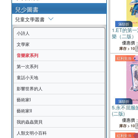
兒少圖書
兒童文學叢書
滿額折
1.
ET的第
小詩人
樂（二版）
優惠價
文學家
庫存 > 10
音樂家系列
紅利兌換
第一次系列
童話小天地
影響世界的人
藝術家I
滿額折
5.
永不屈服
藝術家II
(二版)
優惠價
我的蟲蟲寶貝
庫存 > 10
人類文明小百科
紅利兌換