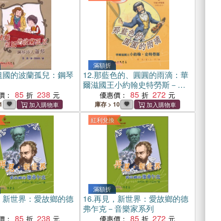
滿額折
祖國的波蘭孤兒：鋼琴
12.
那藍色的、圓圓的雨滴：華
爾滋國王小約翰史特勞斯－音
85
238
樂家系列
85
272
價：
優惠價：
1
庫存 > 10
紅利兌換
滿額折
，新世界：愛故鄉的德
16.
再見，新世界：愛故鄉的德
弗乍克－音樂家系列
85
238
85
272
價：
優惠價：