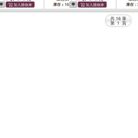
庫存 > 10
庫存：
共
16
筆
第
1
頁