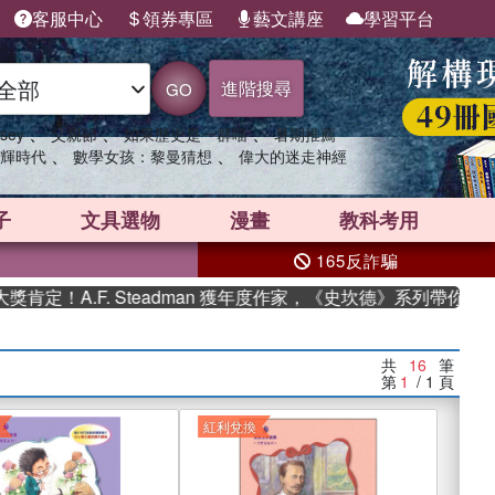
客服中心
領券專區
藝文講座
學習平台
進階搜尋
GO
、
、
、
sey
父親節
如果歷史是一群喵
暑期推薦
、
、
輝時代
數學女孩：黎曼猜想
偉大的迷走神經
子
文具選物
漫畫
教科考用
165反詐騙
F. Steadman 獲年度作家，《史坎德》系列帶你踏上熱血奇幻
共
16
筆
第
1
/ 1
頁
紅利兌換