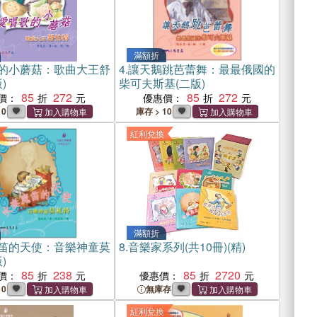
滿額折
的小蘑菇：歌曲大王舒
4.
讓天鵝跳芭蕾舞：最最俄國的
)
柴可夫斯基(二版)
85
272
85
272
價：
優惠價：
10
庫存 > 10
紅利兌換
滿額折
笛的天使：音樂神童莫
8.
音樂家系列(共10冊)(精)
)
85
238
85
2720
價：
優惠價：
10
無庫存
紅利兌換