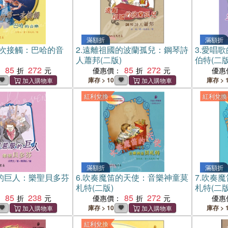
滿額折
滿額折
一次接觸：巴哈的音
2.
遠離祖國的波蘭孤兒：鋼琴詩
3.
愛唱歌
人蕭邦(二版)
伯特(二版
85
272
85
272
：
優惠價：
優惠
庫存 > 10
庫存 > 
紅利兌換
紅利兌換
滿額折
滿額折
的巨人：樂聖貝多芬
6.
吹奏魔笛的天使：音樂神童莫
7.
吹奏魔
札特(二版)
札特(二版
85
238
85
272
：
優惠價：
優惠
庫存 > 10
庫存 > 
紅利兌換