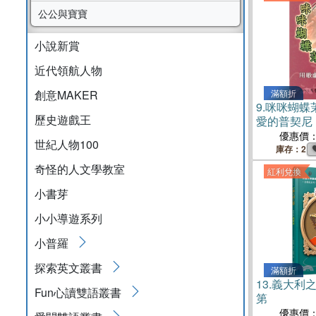
公公與寶寶
小說新賞
近代領航人物
創意MAKER
滿額折
9.
咪咪蝴蝶
歷史遊戲王
愛的普契尼
優惠價
世紀人物100
庫存：2
奇怪的人文學教室
紅利兌換
小書芽
小小導遊系列
小普羅
探索英文叢書
滿額折
13.
義大利
Fun心讀雙語叢書
第
優惠價