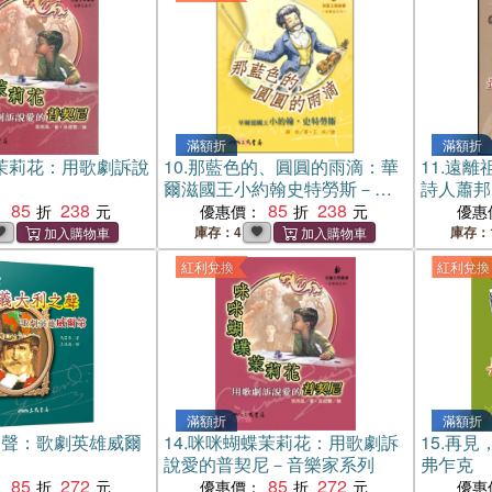
滿額折
滿額折
茉莉花：用歌劇訴說
10.
那藍色的、圓圓的雨滴：華
11.
遠離
爾滋國王小約翰史特勞斯－音
詩人蕭邦
85
238
樂家系列
85
238
：
優惠價：
優惠
庫存：4
庫存：
紅利兌換
紅利兌換
滿額折
滿額折
之聲：歌劇英雄威爾
14.
咪咪蝴蝶茉莉花：用歌劇訴
15.
再見
說愛的普契尼－音樂家系列
弗乍克
85
272
85
272
：
優惠價：
優惠