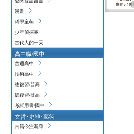
愛閱雙語叢書
庫存 > 10
漫畫
科學童萌
少年偵探團
古代人的一天
高中職/國中
普通高中
技術高中
總複習/普高
總複習/技高
考試用書/國中
文哲･史地･藝術
古籍今注新譯