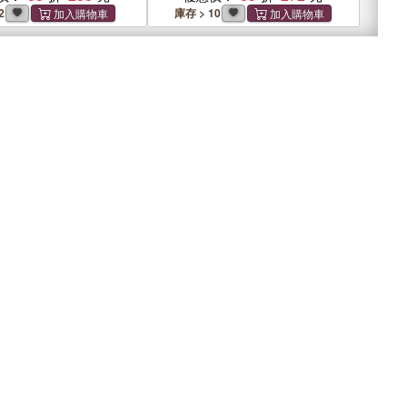
2
庫存 > 10