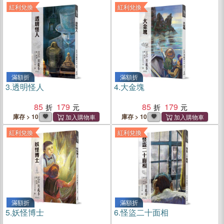
紅利兌換
紅利兌換
滿額折
滿額折
3.
透明怪人
4.
大金塊
85
179
85
179
庫存 > 10
庫存 > 10
紅利兌換
紅利兌換
滿額折
滿額折
5.
妖怪博士
6.
怪盜二十面相