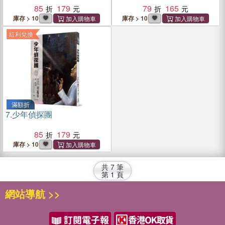
85
179
79
165
庫存 > 10
庫存 > 10
紅利兌換
滿額折
7.
少年偵探團
85
179
庫存 > 10
共
7
筆
第
1
頁
網站導航 >>