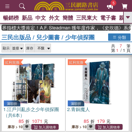
5
暢銷榜
新品
中文
外文
簡體
三民東大
電子書
親子
GO
指標大獎肯定！A.F. Steadman 獲年度作家，《史坎德》
三民出版品
/
兒少圖書
/
少年偵探團
、
熱搜：
東野圭吾
高希均教授回憶錄
分類
、
、
、
The Odyssey
父親節
如果歷
共
7
筆
、
、
顯示
庫存
史是一群喵
暑期推薦
國際布克
第
1
/ 1
頁
、
、
獎 臺灣漫遊錄
方念華
台灣的李
、
、
登輝時代
數學女孩：黎曼猜想
紅利兌換
紅利兌換
偉大的迷走神經
滿額折
滿額折
1.
江戶川亂步之少年偵探團
2.
青銅魔人
（共6本）
85
1071
85
179
庫存 > 10
庫存 > 10