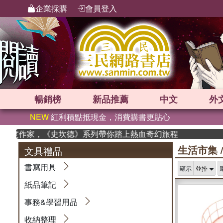
企業採購
會員登入
暢銷榜
新品
推薦
中文
外
NEW
紅利積點抵現金，消費購書更貼心
度作家，《史坎德》系列帶你踏上熱血奇幻旅程
生活市集
文具禮品
書寫用具
顯示
紙品筆記
事務&學習用品
收納整理