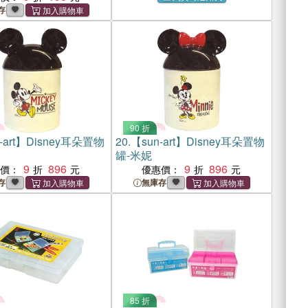
存
90 折
-art】Disney耳朵置物
20.
【sun-art】Disney耳朵置物
罐-米妮
9
896
9
896
惠價：
優惠價：
存
無庫存
85 折