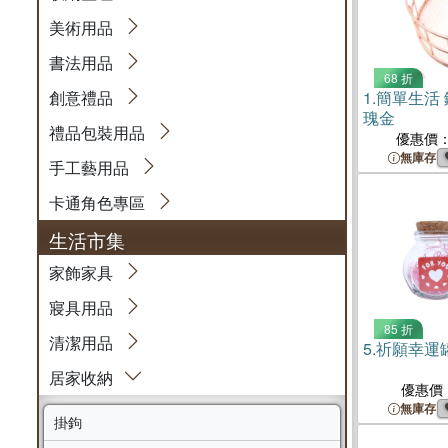
美術用品
書法用品
68 折
創意禮品
1.
簡單生活 
瑰金
禮品包裝用品
優惠價
無庫存
手工藝用品
卡通角色專區
生活市集
家飾家具
寢具用品
85 折
清潔用品
5.
祈願幸運
居家收納
優惠價
無庫存
掛鉤