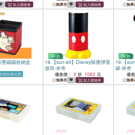
無庫存
無庫
90 折
90 折
折疊磁鐵收納盒
18.
【sun-art】Disney除塵撢置
19.
【sun
放筒-米奇
罐-米奇
9
1062
優惠價：
優
到貨時通知我
無庫存
無庫