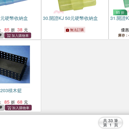
85 折
 5元硬幣收納盒
30.
開證KJ 50元硬幣收納盒
31.
開證K
85
38
：
優
無法訂購
庫存：
1203積木籃
85
68
：
共
33
筆
第
1
頁