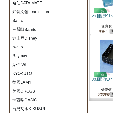
哈伯DATA MATE
知音文創Jean culture
85 折
29.
開證KJ
San-x
優惠價
三麗鷗Sanrio
庫存：6
迪士尼Disney
iwako
Raymay
蒙恬IWI
KYOKUTO
85 折
33.
開證KJ 
德國LAMY
優惠價
美國CROSS
無庫存
卡西歐CASIO
台灣菊水KIKUSUI