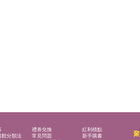
募
禮券兌換
紅利積點
聚
書館分類法
常見問題
新手購書