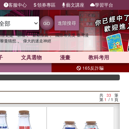
客服中心
領券專區
藝文講座
學習平台
進階搜尋
GO
、
、
果歷史是一群喵
暑期推薦
國際布克獎 臺灣漫
、
黎曼猜想
偉大的迷走神經
子
文具選物
漫畫
教科考用
165反詐騙
共
33
筆
第
1
/ 1
頁