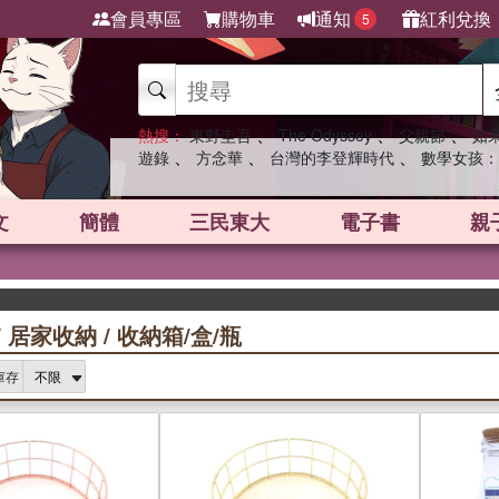
會員專區
購物車
通知
紅利兌換
5
、
、
、
熱搜：
東野圭吾
The Odyssey
父親節
如
、
、
、
遊錄
方念華
台灣的李登輝時代
數學女孩：
文
簡體
三民東大
電子書
親
/
居家收納
/
收納箱/盒/瓶
庫存