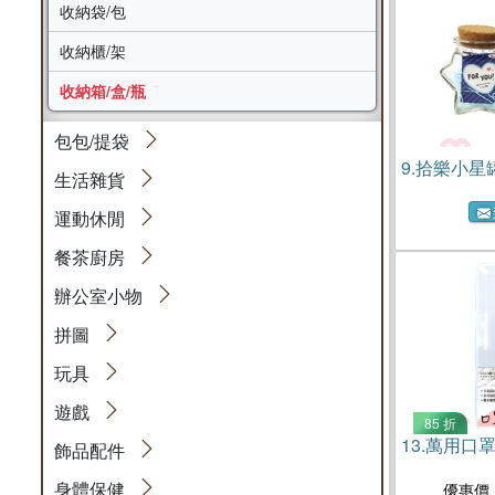
收納袋/包
收納櫃/架
收納箱/盒/瓶
包包/提袋
9.
拾樂小星
生活雜貨
運動休閒
餐茶廚房
辦公室小物
拼圖
玩具
遊戲
85 折
13.
萬用口罩
飾品配件
身體保健
優惠價