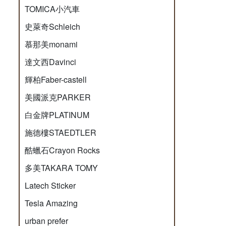
TOMICA小汽車
史萊奇Schleich
慕那美monami
達文西Davinci
輝柏Faber-castell
美國派克PARKER
白金牌PLATINUM
施德樓STAEDTLER
酷蠟石Crayon Rocks
多美TAKARA TOMY
Latech Sticker
Tesla Amazing
urban prefer