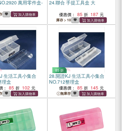
NO.2920 萬用零件盒-
24.
聯合 手提工具盒 大
85
187
存
優惠價：
庫存 > 10
85 折
J 生活工具小集合
28.
開證KJ 生活工具小集合
1整理盒
NO.712整理盒
85
102
85
145
價：
優惠價：
存
無庫存