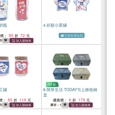
奶瓶
4.
祈願小星罐
85
72
惠價：
到貨時通知我
存
60 折
工罐
8.
簡單生活 TODAY'S上掀收納
盒
85
119
6
179
價：
優惠價：
存
庫存：1