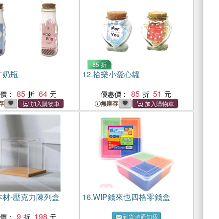
85 折
牛奶瓶
12.
拾樂小愛心罐
85
64
85
51
惠價：
優惠價：
存
無庫存
本材-壓克力陳列盒
16.
WIP錢來也四格零錢盒
9
198
惠價：
到貨時通知我