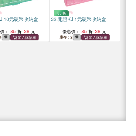
85 折
J 10元硬幣收納盒
32.
開證KJ 1元硬幣收納盒
85
38
85
38
惠價：
優惠價：
4
庫存：2