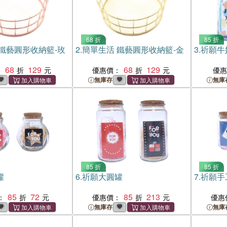
68 折
85 折
鐵藝圓形收納籃-玫
2.
簡單生活 鐵藝圓形收納籃-金
3.
祈願牛
68
129
68
129
：
優惠價：
優
無庫存
無庫
85 折
85 折
罐
6.
祈願大圓罐
7.
祈願手
85
72
85
213
：
優惠價：
優惠
無庫存
無庫