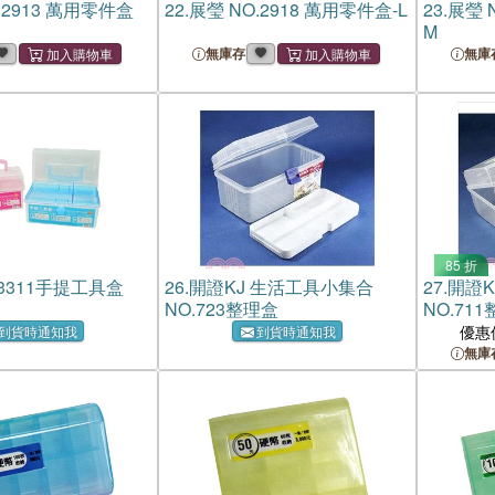
.2913 萬用零件盒
22.
展瑩 NO.2918 萬用零件盒-L
23.
展瑩 
M
無庫存
無庫
85 折
3311手提工具盒
26.
開證KJ 生活工具小集合
27.
開證K
NO.723整理盒
NO.71
優惠
到貨時通知我
到貨時通知我
無庫