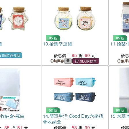
85 折
85 折
罐
10.
拾樂幸運罐
11.
拾樂
85
60
優惠價：
優
到貨時通知我
無庫存
無庫
58 折
90 折
收納盒-霧白
14.
簡單生活 Good Day六格摺
15.
木基
疊收納盒
85
51
58
99
：
優惠價：
優