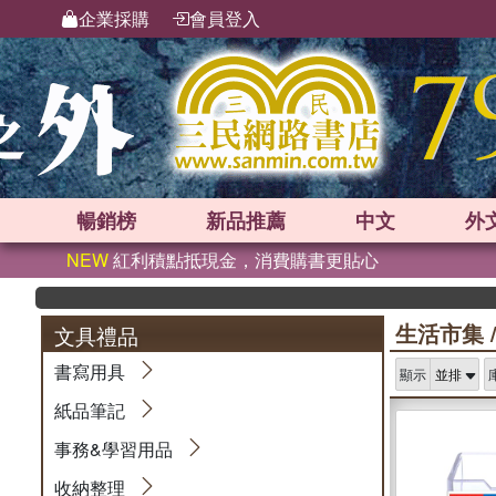
企業採購
會員登入
暢銷榜
新品
推薦
中文
外
NEW
紅利積點抵現金，消費購書更貼心
生活市集
文具禮品
書寫用具
顯示
紙品筆記
事務&學習用品
收納整理