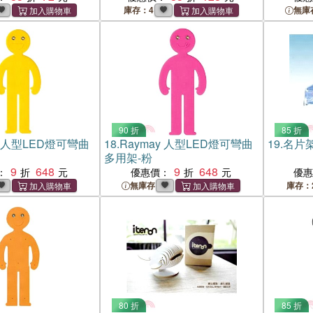
庫存：4
無庫
90 折
85 折
y 人型LED燈可彎曲
18.
Raymay 人型LED燈可彎曲
19.
名片架-
多用架-粉
9
648
9
648
：
優惠價：
優
無庫存
庫存：
80 折
85 折