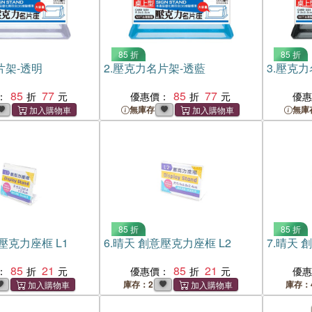
85 折
85 折
片架-透明
2.
壓克力名片架-透藍
3.
壓克力
85
77
85
77
：
優惠價：
優
無庫存
無庫
85 折
85 折
壓克力座框 L1
6.
晴天 創意壓克力座框 L2
7.
晴天 創
85
21
85
21
：
優惠價：
優
庫存：2
庫存：