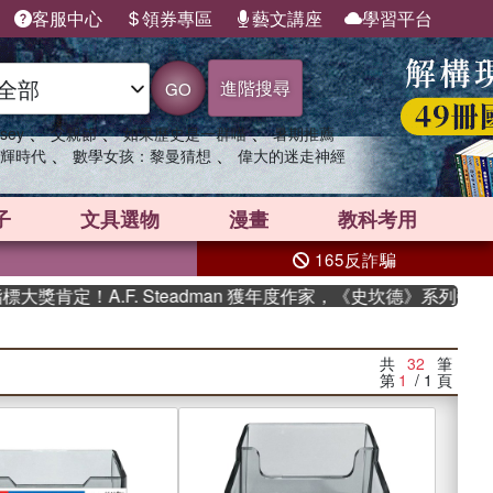
客服中心
領券專區
藝文講座
學習平台
進階搜尋
GO
、
、
、
sey
父親節
如果歷史是一群喵
暑期推薦
、
、
輝時代
數學女孩：黎曼猜想
偉大的迷走神經
子
文具選物
漫畫
教科考用
165反詐騙
A.F. Steadman 獲年度作家，《史坎德》系列帶你踏上熱血
共
32
筆
第
1
/ 1
頁