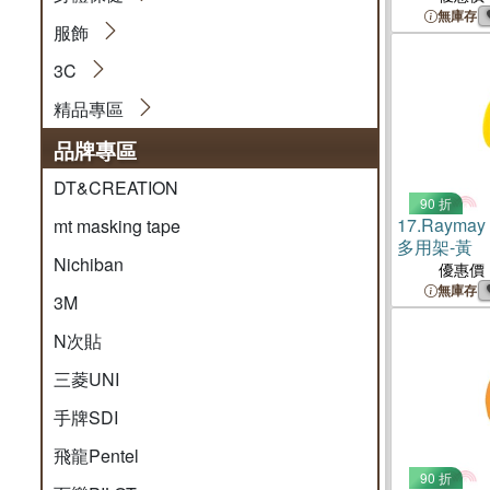
無庫存
服飾
3C
精品專區
品牌專區
DT&CREATION
90 折
17.
Rayma
mt masking tape
多用架-黃
Nichiban
優惠價
無庫存
3M
N次貼
三菱UNI
手牌SDI
飛龍Pentel
90 折