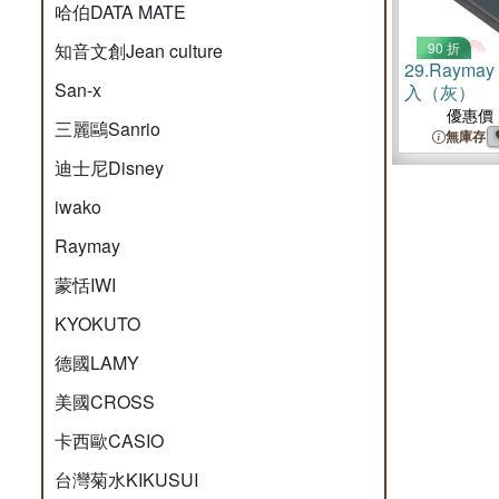
哈伯DATA MATE
知音文創Jean culture
90 折
29.
Rayma
San-x
入（灰）
優惠價
三麗鷗Sanrio
無庫存
迪士尼Disney
iwako
Raymay
蒙恬IWI
KYOKUTO
德國LAMY
美國CROSS
卡西歐CASIO
台灣菊水KIKUSUI