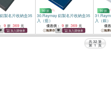
90 折
90 折
y 鋁製名片收納盒35
30.
Raymay 鋁製名片收納盒35
31.
Ray
入（藍）
入（銀）
9
369
9
369
：
優惠價：
優
無庫存
無庫
共
32
筆
第
1
頁