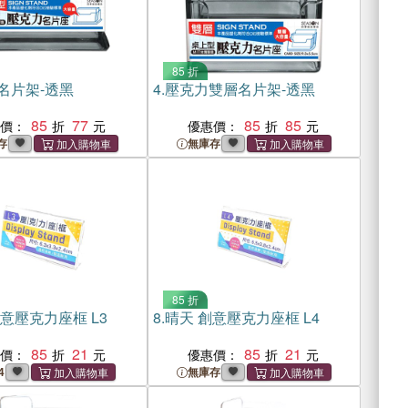
85 折
名片架-透黑
4.
壓克力雙層名片架-透黑
85
77
85
85
惠價：
優惠價：
存
無庫存
85 折
意壓克力座框 L3
8.
晴天 創意壓克力座框 L4
85
21
85
21
惠價：
優惠價：
4
無庫存