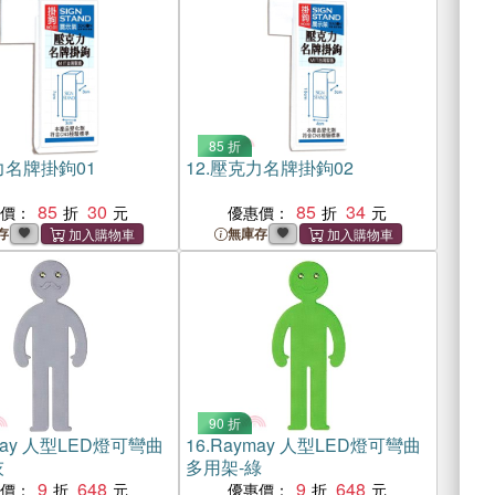
85 折
名牌掛鉤01
12.
壓克力名牌掛鉤02
85
30
85
34
惠價：
優惠價：
存
無庫存
90 折
may 人型LED燈可彎曲
16.
Raymay 人型LED燈可彎曲
灰
多用架-綠
9
648
9
648
惠價：
優惠價：