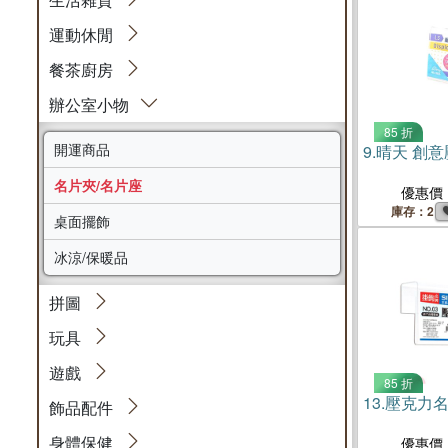
運動休閒
餐茶廚房
辦公室小物
85 折
開運商品
9.
晴天 創意
名片夾/名片座
優惠價
庫存：2
桌面擺飾
冰涼/保暖品
拼圖
玩具
遊戲
85 折
13.
壓克力名
飾品配件
身體保健
優惠價