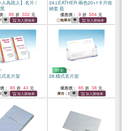
人為跪人】名片 /
24.
LEATHER 兩色20+1卡片收
-黑
納套 藍
85
332
9
504
價：
優惠價：
7
無庫存
85 折
直式名片架
28.
橫式名片架
85
43
85
38
惠價：
優惠價：
2
庫存：2