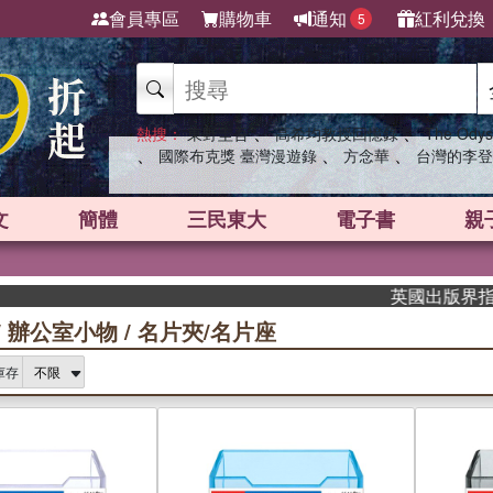
會員專區
購物車
通知
紅利兌換
5
、
、
熱搜：
東野圭吾
高希均教授回憶錄
The Odys
、
、
、
國際布克獎 臺灣漫遊錄
方念華
台灣的李登
文
簡體
三民東大
電子書
親
英國出版界指標大獎肯定！
/
辦公室小物
/
名片夾/名片座
庫存