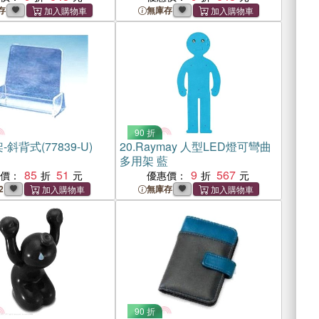
存
無庫存
90 折
斜背式(77839-U)
20.
Raymay 人型LED燈可彎曲
多用架 藍
85
51
9
567
惠價：
優惠價：
2
無庫存
90 折