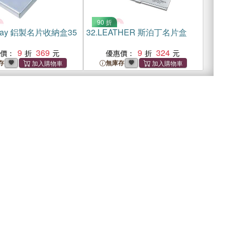
90 折
may 鋁製名片收納盒35
32.
LEATHER 斯泊丁名片盒
9
369
9
324
惠價：
優惠價：
存
無庫存