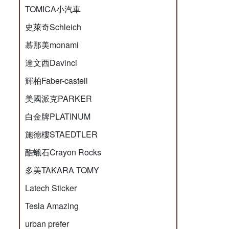
TOMICA小汽車
史萊奇Schleich
慕那美monami
達文西Davinci
輝柏Faber-castell
美國派克PARKER
白金牌PLATINUM
施德樓STAEDTLER
酷蠟石Crayon Rocks
多美TAKARA TOMY
Latech Sticker
Tesla Amazing
urban prefer