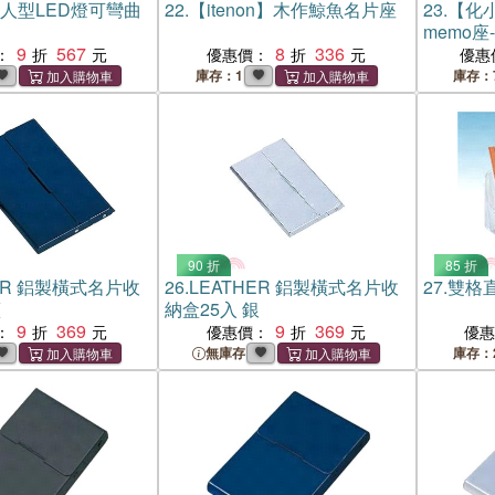
y 人型LED燈可彎曲
22.
【itenon】木作鯨魚名片座
23.
【化小
memo座
9
567
8
336
：
優惠價：
優惠
庫存：1
庫存：
90 折
85 折
HER 鋁製橫式名片收
26.
LEATHER 鋁製橫式名片收
27.
雙格
藍
納盒25入 銀
9
369
9
369
：
優惠價：
優
無庫存
庫存：