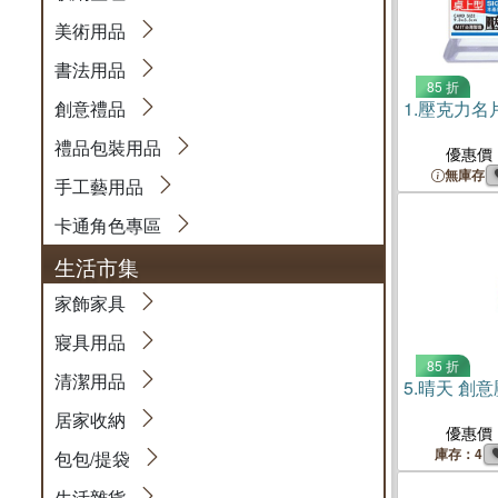
美術用品
書法用品
85 折
創意禮品
1.
壓克力名
禮品包裝用品
優惠價
無庫存
手工藝用品
卡通角色專區
生活市集
家飾家具
寢具用品
85 折
清潔用品
5.
晴天 創意
居家收納
優惠價
庫存：4
包包/提袋
生活雜貨