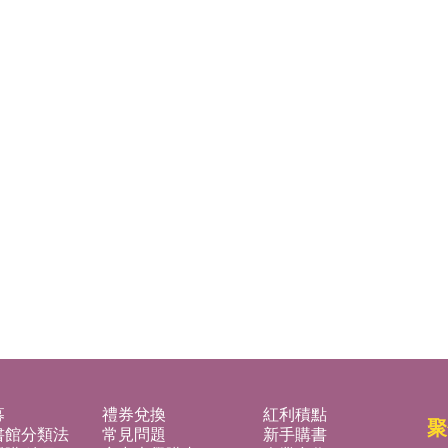
募
禮券兌換
紅利積點
聚
書館分類法
常見問題
新手購書