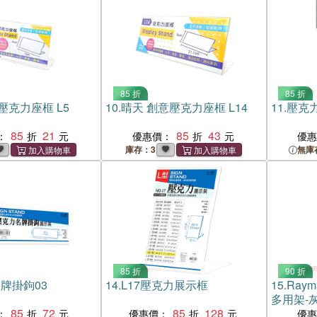
85 折
85 折
壓克力座框 L5
10.
晴天 創意壓克力座框 L14
11.
壓克力
85
21
85
43
：
優惠價：
優
庫存：3
無庫
85 折
90 折
牌掛鉤03
14.
L17壓克力展示框
15.
Ray
多用架-
85
72
85
128
：
優惠價：
優