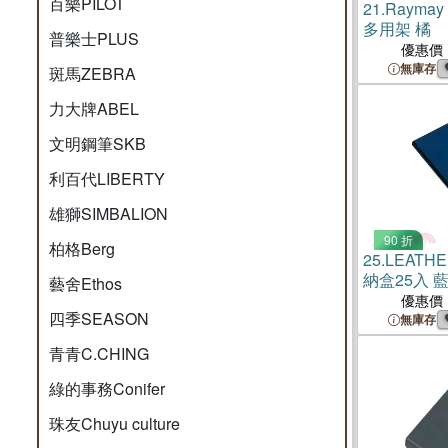
百樂PILOT
21.
Rayma
多用架 橘
普樂士PLUS
優惠價
無庫存
斑馬ZEBRA
力大牌ABEL
文明鋼筆SKB
利百代LIBERTY
雄獅SIMBALION
90 折
柏格Berg
25.
LEAT
納盒25入 
藝舍Ethos
優惠價
四季SEASON
無庫存
青青C.CHING
綠的事務Conifer
珠友Chuyu culture