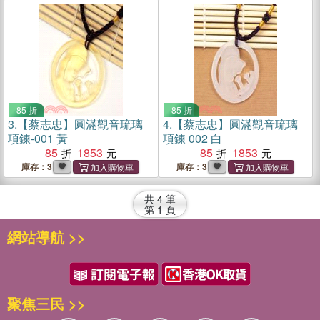
85 折
85 折
3.
【蔡志忠】圓滿觀音琉璃
4.
【蔡志忠】圓滿觀音琉璃
項鍊-001 黃
項鍊 002 白
85
1853
85
1853
庫存：3
庫存：3
共
4
筆
第
1
頁
網站導航 >>
聚焦三民 >>