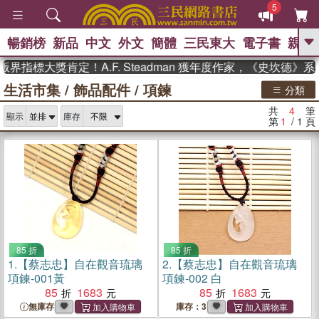
5
暢銷榜
新品
中文
外文
簡體
三民東大
電子書
親子
GO
界指標大獎肯定！A.F. Steadman 獲年度作家，《史坎德》
生活市集
/
飾品配件
/
項鍊
、
熱搜：
東野圭吾
高希均教授回憶錄
分類
、
、
、
The Odyssey
父親節
如果歷
共
4
筆
、
、
顯示
庫存
史是一群喵
暑期推薦
國際布克
第
1
/ 1
頁
、
、
獎 臺灣漫遊錄
方念華
台灣的李
、
、
登輝時代
數學女孩：黎曼猜想
偉大的迷走神經
85 折
85 折
1.
【蔡志忠】自在觀音琉璃
2.
【蔡志忠】自在觀音琉璃
項鍊-001黃
項鍊-002 白
85
1683
85
1683
無庫存
庫存：3