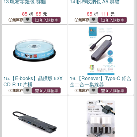
13.
帆布零錢包-群貓
14.
帆布收納包 A5-群貓
85
85
85
111
無庫存
無庫存
15.
【E-books】晶鑽版 52X
16.
【Ronever】Type-C 鋁合
CD-R 10片桶
金二合一集線器
無庫存
無庫存