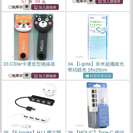
57
39
無庫存
無庫存
33.
CStar卡通造型捲線器
34.
【i-gota】奈米超纖維光
學拭鏡布 25x25cm
無庫存
到貨時通知我
35.
【E-books】H11 獨立開
36.
【HOLiC】Type-C 接頭