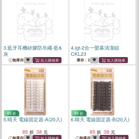
3.
藍牙耳機矽膠防吊繩-藍&
4.
igt-2合一螢幕清潔組
灰
CKL23
無庫存
庫存：2
85 折
85 折
5.
晴天 電線固定器-A(20入)
6.
晴天 電線固定器-B(20入)
85
38
85
38
無庫存
無庫存