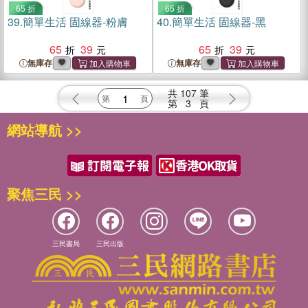
65 折
65 折
39.
簡單生活 固線器-粉膚
40.
簡單生活 固線器-黑
65
39
65
39
無庫存
無庫存
共
107
筆
第
3
頁
網站導航 >>
聚焦三民 >>
三民書局
三民出版