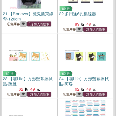
89 折
21.
【Ronever】魔鬼氈束線
22.
多用途6孔集線器
帶-120cm
89
49
無庫存
無庫存
62 折
62 折
23.
【喵Life】方形螢幕擦拭
24.
【喵Life】方形螢幕擦拭
貼-跳跳
貼-阿客
62
49
62
49
無庫存
無庫存