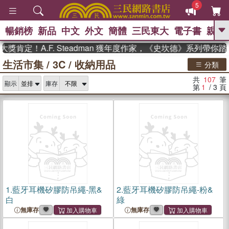
5
暢銷榜
新品
中文
外文
簡體
三民東大
電子書
親子
GO
！A.F. Steadman 獲年度作家，《史坎德》系列帶你踏上熱
生活市集
/
3C
/
收納用品
、
熱搜：
東野圭吾
高希均教授回憶錄
分類
、
、
、
The Odyssey
父親節
花開錦
共
107
筆
、
、
、
顯示
庫存
繡
暑期推薦
方念華
台灣的
第
1
/ 3
頁
、
李登輝時代
數學女孩：黎曼猜想
、
、
偉大的迷走神經
如果歷史是一
、
群喵
臺灣漫遊錄
1.
藍牙耳機矽膠防吊繩-黑&
2.
藍牙耳機矽膠防吊繩-粉&
白
綠
無庫存
無庫存