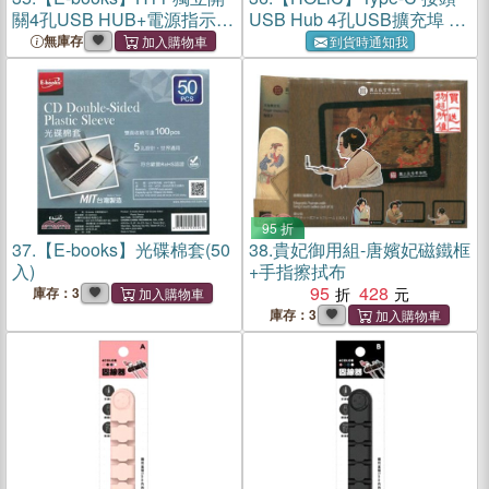
關4孔USB HUB+電源指示
USB Hub 4孔USB擴充埠 獨
燈-白
立省電開關 OTG功能 60cm
無庫存
到貨時通知我
95 折
37.
【E-books】光碟棉套(50
38.
貴妃御用組-唐嬪妃磁鐵框
入)
+手指擦拭布
95
428
庫存：3
庫存：3