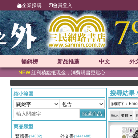
企業採購
會員登入
暢銷榜
新品
推薦
中文
外
NEW
紅利積點抵現金，消費購書更貼心
搜尋結果
縮小範圍
關鍵字：Emotion
篩選商品
顯示
商品類型
繁體書
外文書
(14082)
(1441488)