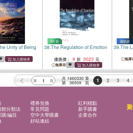
90 折
滿額折
the Unity of Being
38.
The Regulation of Emotion
39.
The L
9
3023
優惠價：
無庫
無庫存
共
1460330
筆
1
2
3
4
第
36509
頁
募
禮券兌換
紅利積點
聚
書館分類法
常見問題
新手購書
購/編目
空中大學購書
企業合作
換
好站連結