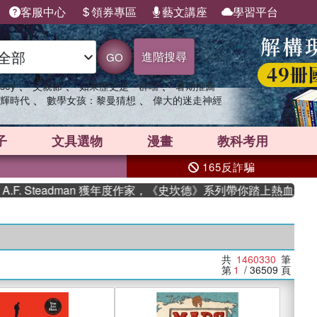
客服中心
領券專區
藝文講座
學習平台
進階搜尋
GO
、
、
、
sey
父親節
如果歷史是一群喵
暑期推薦
、
、
輝時代
數學女孩：黎曼猜想
偉大的迷走神經
子
文具選物
漫畫
教科考用
165反詐騙
dman 獲年度作家，《史坎德》系列帶你踏上熱血奇幻旅程
共
1460330
筆
第
1
/ 36509
頁