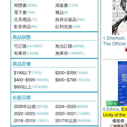
簡體書
港版書
(2534)
(1316)
電子書
雜誌
(744)
(6)
文具禮品
政府出版品
(13)
(545)
影音商品
紅利兌換
(63)
(139)
商品狀態
1.
Sherlock:
The Officia
可訂購
無法訂購
(1419397)
(40933)
有庫存
無庫存
(14249)
(1446081)
商品定價
$199以下
$200~$399
(7019)
(76384)
$400~$599
$600~$799
(109266)
(193103)
$800以上
(1074558)
出版日期
90 折
2026年以後
2024~2025
(28738)
(88285)
5.
Ethics,
Em
2022~2023
2020~2021
(164368)
(113685)
Unity of the
2018~2019
2017年以前
優惠價
(119261)
(940809)
無庫存