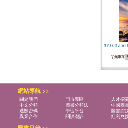
37.
Gift and 
無庫存
網站導航 >>
關於我們
門市專區
人才招
中文分類
圖書分類法
中國圖
通關密碼
學習平台
圖書館採
異業合作
閱讀潮評
紅利兌
圖書目錄 >>