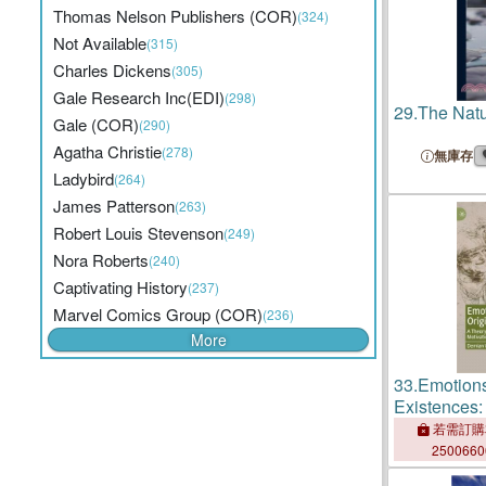
Thomas Nelson Publishers (COR)
(324)
Not Available
(315)
Charles Dickens
(305)
Gale Research Inc(EDI)
(298)
29.
The Natu
Gale (COR)
(290)
Agatha Christie
(278)
無庫存
Ladybird
(264)
James Patterson
(263)
Robert Louis Stevenson
(249)
Nora Roberts
(240)
Captivating History
(237)
Marvel Comics Group (COR)
(236)
More
33.
Emotions
Existences:
Emotion, Mo
若需訂購
Self
250066