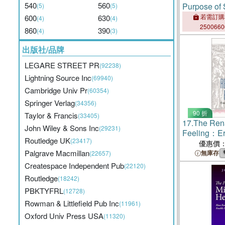
540
560
Purpose of 
(5)
(5)
Consciousn
若需訂購
600
630
(4)
(4)
250066
860
390
(4)
(3)
出版社/品牌
LEGARE STREET PR
(92238)
Lightning Source Inc
(69940)
Cambridge Univ Pr
(60354)
Springer Verlag
(34356)
90 折
Taylor & Francis
(33405)
17.
The Ren
John Wiley & Sons Inc
(29231)
Feeling：E
Routledge UK
(23417)
Emotion
優惠價
Palgrave Macmillan
無庫存
(22657)
Createspace Independent Pub
(22120)
Routledge
(18242)
PBKTYFRL
(12728)
Rowman & Littlefield Pub Inc
(11961)
Oxford Univ Press USA
(11320)