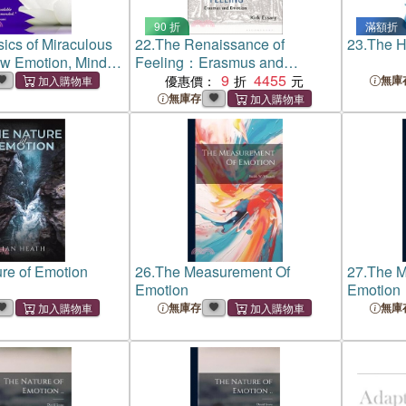
90 折
滿額折
ics of Miraculous
22.
The Renaissance of
23.
The H
w Emotion, Mind,
Feeling：Erasmus and
Enable Unlimited
Emotion
9
4455
優惠價：
無庫
g
無庫存
re of Emotion
26.
The Measurement Of
27.
The M
Emotion
Emotion
無庫存
無庫