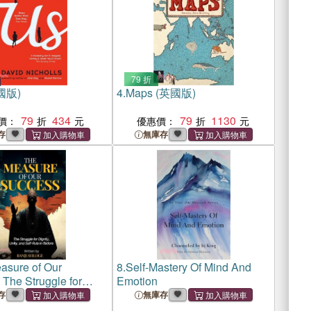
79 折
國版)
4.
Maps (英國版)
79
434
79
1130
價：
優惠價：
存
無庫存
asure of Our
8.
Self-Mastery Of Mind And
 The Struggle for
Emotion
Unity, and Self-Rule in
存
無庫存