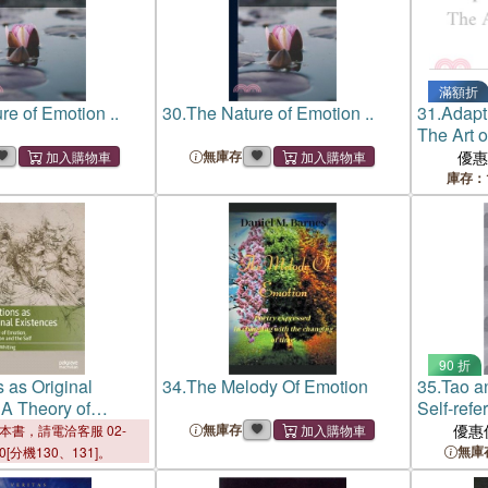
滿額折
re of Emotion ..
30.
The Nature of Emotion ..
31.
Adapt
The Art o
無庫存
優
庫存：
90 折
 as Original
34.
The Melody Of Emotion
35.
Tao a
 A Theory of
Self-refe
tivation and the
Opposite
無庫存
優惠
本書，請電洽客服 02-
無庫
00[分機130、131]。