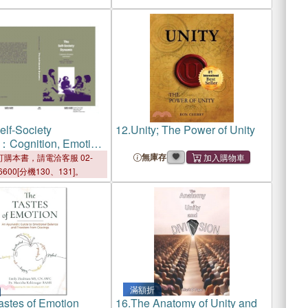
elf-Society
12.
Unity; The Power of Unity
：Cognition, Emotion
on
無庫存
購本書，請電洽客服 02-
6600[分機130、131]。
滿額折
astes of Emotion
16.
The Anatomy of Unity and