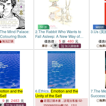
50 折
滿額折
 The Mind Palace:
2.
The Rabbit Who Wants to
3.
Us (英
l Colouring Book
Fall Asleep: A New Way of
Getting Children to Sleep
5
480
優惠價：
優惠
無法訂購
庫存：2
無庫
otion and the
6.
Ethics,
Emotion and the
7.
The Me
 Self
Unity of the Self
Success:
9
2483
Dignity, 
：
無庫
若需訂購本書，請電洽客服 02-
Ifedore
25006600[分機130、131]。