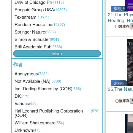
Univ of Chicago Pr
(11118)
滿額折
Penguin Group USA
(10807)
21.
The Phys
Textstream
(10571)
Healing: Ho
Random House Inc
(10397)
and Spirit 
無庫存
Springer Nature
Self-Healin
(9387)
Simon & Schuster
(9048)
Brill Academic Pub
(8688)
More
作者
Anonymous
(7282)
Not Available (NA)
(3730)
滿額折
Inc. Dorling Kindersley (COR)
25.
The Natu
(868)
DK
(775)
無庫存
Various
(650)
Hal Leonard Publishing Corporation
(576)
(COR)
William Shakespeare
(554)
Unknown
(415)