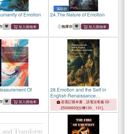
滿額折
umanity of Emotion
24.
The Nature of Emotion
存
無庫存
easurement Of
28.
Emotion and the Self in
English Renaissance
Literature: Reforming
存
若需訂購本書，請電洽客服 02-
Contentment
25006600[分機130、131]。