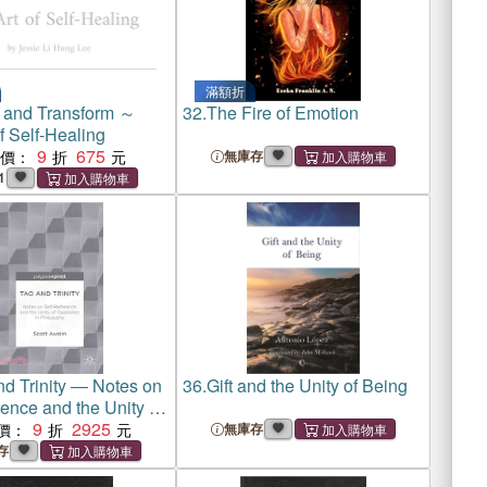
滿額折
 and Transform ～
32.
The Fire of Emotion
f Self-Healing
9
675
惠價：
無庫存
1
nd Trinity ― Notes on
36.
Gift and the Unity of Being
rence and the Unity of
s in Philosophy
9
2925
價：
無庫存
存