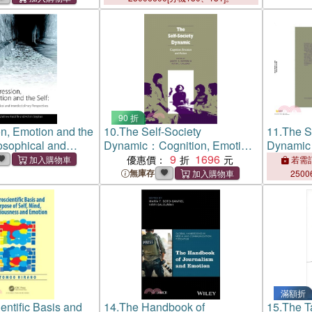
90 折
n, Emotion and the
10.
The Self-Society
11.
The S
osophical and
Dynamic：Cognition, Emotion
Dynamic
inary Perspectives
and Action
9
1696
and Acti
優惠價：
若需訂
無庫存
2500
滿額折
entific Basis and
14.
The Handbook of
15.
The T