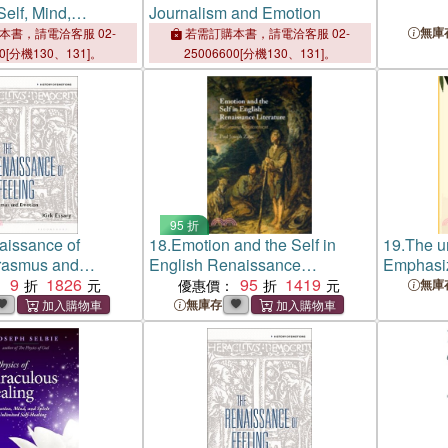
Self, Mind,
Journalism and Emotion
ess and Emotion
無庫
本書，請電洽客服 02-
若需訂購本書，請電洽客服 02-
00[分機130、131]。
25006600[分機130、131]。
95 折
aissance of
18.
Emotion and the Self in
19.
The un
rasmus and
English Renaissance
Emphasiz
9
1826
Literature：Reforming
95
1419
：
優惠價：
無庫
Contentment
無庫存