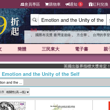
會員專區
購物車
通知
紅利兌換
5
、
、
熱搜：
東野圭吾
高希均教授回憶錄
The Odys
、
、
、
國際布克獎 臺灣漫遊錄
方念華
台灣的李登
文
簡體
三民東大
電子書
親
英國出版界指標大獎肯定！A.F. Stea
/
Emotion and the Unity of the Self
 and the ...
排序