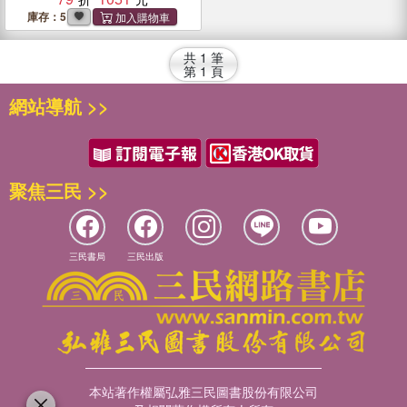
庫存：5
共
1
筆
第
1
頁
網站導航 >>
聚焦三民 >>
三民書局
三民出版
本站著作權屬弘雅三民圖書股份有限公司