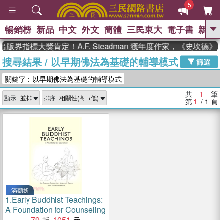
5
暢銷榜
新品
中文
外文
簡體
三民東大
電子書
親子
GO
出版界指標大獎肯定！A.F. Steadman 獲年度作家，《史坎
搜尋結果
/
以早期佛法為基礎的輔導模式
、
、
熱搜：
東野圭吾
The Odyssey
篩選
、
、
父親節
如果歷史是一群喵
暑期
關鍵字：以早期佛法為基礎的輔導模式
、
、
推薦
國際布克獎 臺灣漫遊錄
方
、
、
念華
台灣的李登輝時代
數學女
共
1
筆
顯示
排序
、
孩：黎曼猜想
偉大的迷走神經
第
1
/ 1
頁
滿額折
1.
Early Buddhist Teachings:
A Foundation for Counseling
79
1051