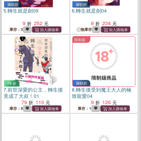
滿額折
滿額折
5.
轉生就是劍09
6.
轉生就是劍04
9
252
9
234
庫存：3
無庫存
限制級
滿額折
79 折
7.
前世深愛的公主，轉生後
8.
轉生後受到魔王大人的極
竟成了大叔！01
致寵愛04
79
110
9
126
庫存：8
庫存：1