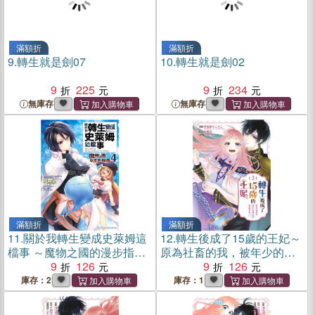
滿額折
滿額折
9.
轉生就是劍07
10.
轉生就是劍02
9
225
9
234
無庫存
無庫存
滿額折
滿額折
11.
關於我轉生變成史萊姆這
12.
轉生後成了15歲的王妃～
檔事 ～魔物之國的漫步指南
原為社畜的我，被年少的國
～04
9
126
王陛下給強勢追求了!?～
9
126
03（END）
庫存：2
庫存：1