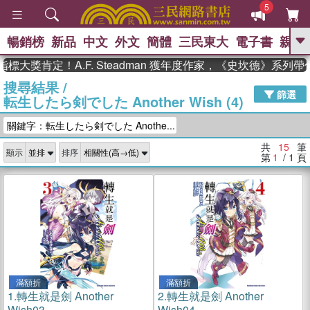
5
暢銷榜
新品
中文
外文
簡體
三民東大
電子書
親子
GO
大獎肯定！A.F. Steadman 獲年度作家，《史坎德》系列帶
搜尋結果
/
、
熱搜：
東野圭吾
高希均教授回憶錄
篩選
転生したら剣でした Another Wish (4)
、
、
、
The Odyssey
父親節
如果歷
、
、
史是一群喵
暑期推薦
國際布克
關鍵字：転生したら剣でした Anothe...
、
、
獎 臺灣漫遊錄
方念華
台灣的李
、
、
登輝時代
數學女孩：黎曼猜想
共
15
筆
顯示
排序
偉大的迷走神經
第
1
/ 1
頁
滿額折
滿額折
1.
轉生就是劍 Another
2.
轉生就是劍 Another
Wish03
Wish04