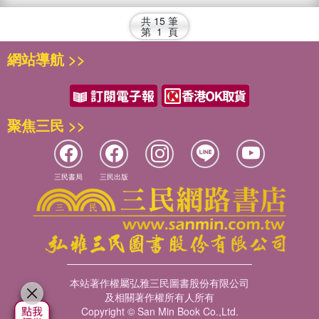
人！！！！！】みほちゃん
22歳 お笑い芸人(電子書)
共
15
筆
第
1
頁
網站導航 >>
聚焦三民 >>
三民書局
三民出版
本站著作權屬弘雅三民圖書股份有限公司
及相關著作權所有人所有
Copyright © San Min Book Co.,Ltd.