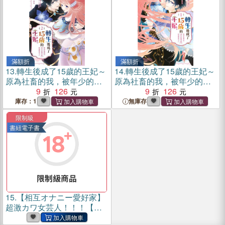
滿額折
滿額折
13.
轉生後成了15歲的王妃～
14.
轉生後成了15歲的王妃～
原為社畜的我，被年少的國
原為社畜的我，被年少的國
王陛下給強勢追求了!?～02
9
126
王陛下給強勢追求了!?～01
9
126
庫存：1
無庫存
限制級
書紐電子書
15.
【相互オナニー愛好家】
超激カワ女芸人！！！【夜
の巷を徘徊する激レア素