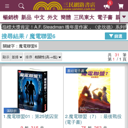
5
暢銷榜
新品
中文
外文
簡體
三民東大
電子書
親子
GO
獎肯定！A.F. Steadman 獲年度作家，《史坎德》系列帶你
搜尋結果
/
魔電聯盟6
、
熱搜：
東野圭吾
高希均教授回憶錄
篩選
、
、
、
The Odyssey
父親節
如果歷
關鍵字：魔電聯盟6
、
、
史是一群喵
暑期推薦
國際布克
、
、
獎 臺灣漫遊錄
方念華
台灣的李
共
31
筆
顯示
排序
、
、
登輝時代
數學女孩：黎曼猜想
第
1
/ 1
頁
偉大的迷走神經
書紐電子書
滿額折
1.
魔電聯盟01：第25號囚室
2.
魔電聯盟（7）：最後戰役
(電子書)
9
315
75
263