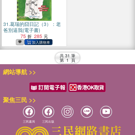
31.
葛瑞的囧日記（3）：老
爸別逼我(電子書)
75
285
共
31
筆
第
1
頁
網站導航 >>
聚焦三民 >>
三民書局
三民出版