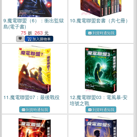
9.
魔電聯盟（6）：衝出監獄
10.
魔電聯盟套書（共七冊）
島(電子書)
75
263
到貨時通知我
11.
魔電聯盟07：最後戰役
12.
魔電聯盟03：電風暴-安
培號之戰
到貨時通知我
到貨時通知我