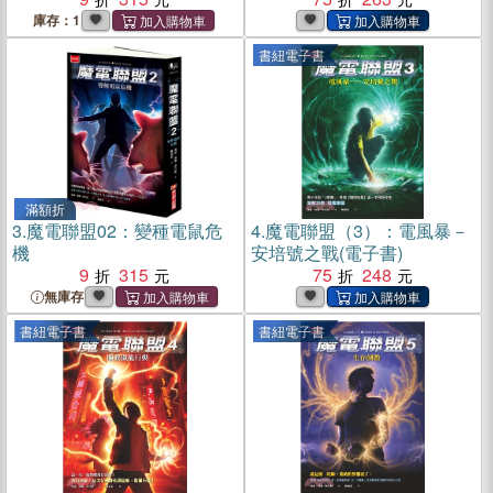
庫存：1
書紐電子書
滿額折
3.
魔電聯盟02：變種電鼠危
4.
魔電聯盟（3）：電風暴－
機
安培號之戰(電子書)
9
315
75
248
無庫存
書紐電子書
書紐電子書