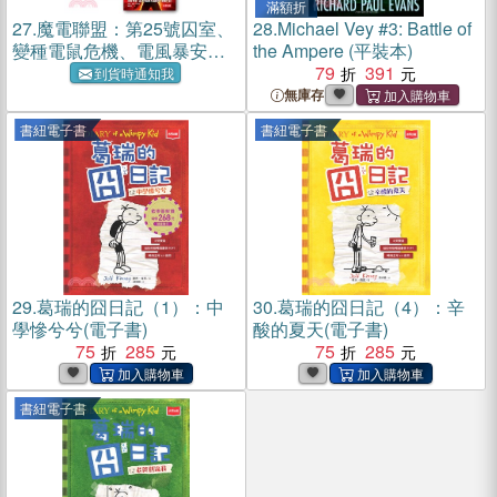
滿額折
27.
魔電聯盟：第25號囚室、
28.
Michael Vey #3: Battle of
變種電鼠危機、電風暴安培
the Ampere (平裝本)
號之戰、攔截獵龍行動、魔
79
391
到貨時通知我
生存倒數（1-5套書）
無庫存
書紐電子書
書紐電子書
29.
葛瑞的囧日記（1）：中
30.
葛瑞的囧日記（4）：辛
學慘兮兮(電子書)
酸的夏天(電子書)
75
285
75
285
書紐電子書