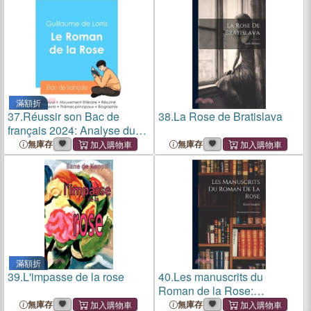
滿額折
37.
Réussir son Bac de
38.
La Rose de Bratislava
français 2024: Analyse du
Roman de la Rose de
無庫存
無庫存
Guillaume de Lorris
滿額折
39.
L'impasse de la rose
40.
Les manuscrits du
Roman de la Rose:
Description et classement
無庫存
無庫存