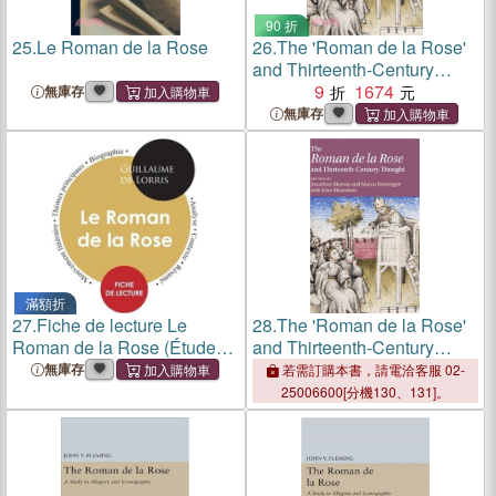
90 折
25.
Le Roman de la Rose
26.
The 'Roman de la Rose'
and Thirteenth-Century
Thought
9
1674
無庫存
無庫存
滿額折
27.
Fiche de lecture Le
28.
The 'Roman de la Rose'
Roman de la Rose (Étude
and Thirteenth-Century
intégrale)
Thought
無庫存
若需訂購本書，請電洽客服 02-
25006600[分機130、131]。