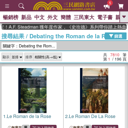
5
暢銷榜
新品
中文
外文
簡體
三民東大
電子書
親子
GO
. Steadman 獲年度作家，《史坎德》系列帶你踏上熱血奇幻旅
搜尋結果
/
Debating the Roman de la Rose
、
熱搜：
東野圭吾
高希均教授回憶錄
篩選
、
、
、
The Odyssey
父親節
如果歷
關鍵字：Debating the Rom...
、
、
史是一群喵
暑期推薦
國際布克
、
、
獎 臺灣漫遊錄
方念華
台灣的李
共
7810
筆
顯示
排序
、
、
登輝時代
數學女孩：黎曼猜想
第
1
/ 196
頁
偉大的迷走神經
1.
Le Roman de la Rose
2.
Le Roman De La Rose
無庫存
無庫存