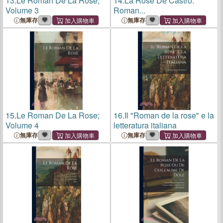
13.
Le Roman De La Rose;
14.
La Rose De Castro:
Volume 3
Roman...
無庫存
無庫存
15.
Le Roman De La Rose;
16.
Il "Roman de la rose" e la
Volume 4
letteratura italiana
無庫存
無庫存