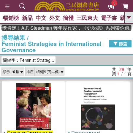
5
暢銷榜
新品
中文
外文
簡體
三民東大
電子書
親子
GO
！A.F. Steadman 獲年度作家，《史坎德》系列帶你踏上熱
搜尋結果
/
、
、
熱搜：
東野圭吾
The Odyssey
Feminist Strategies in International
、
、
父親節
如果歷史是一群喵
暑期
篩選
Governance
、
、
推薦
國際布克獎 臺灣漫遊錄
方
、
、
念華
台灣的李登輝時代
數學女
關鍵字：Feminist Strateg...
、
孩：黎曼猜想
偉大的迷走神經
共
29
筆
顯示
排序
第
1
/ 1
頁