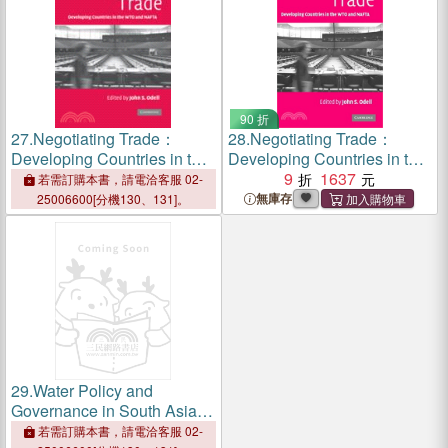
90 折
27.
Negotiating Trade：
28.
Negotiating Trade：
Developing Countries in the
Developing Countries in the
WTO and NAFTA
WTO and NAFTA
9
1637
若需訂購本書，請電洽客服 02-
無庫存
25006600[分機130、131]。
29.
Water Policy and
Governance in South Asia
― Empowering Rural
若需訂購本書，請電洽客服 02-