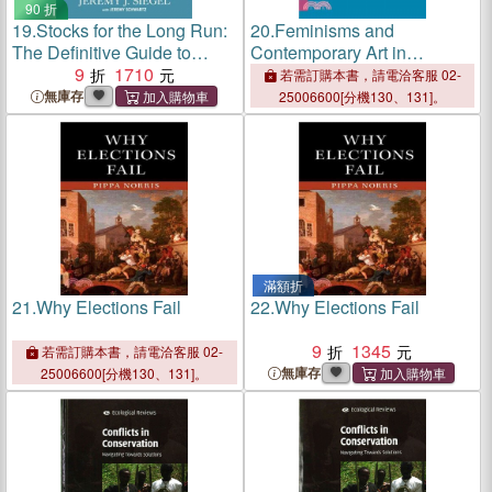
90 折
19.
Stocks for the Long Run:
20.
Feminisms and
The Definitive Guide to
Contemporary Art in
Financial Market Returns &
9
1710
Indonesia ─ Defining
若需訂購本書，請電洽客服 02-
Long-Term Investment
Experiences
無庫存
25006600[分機130、131]。
Strategies, Sixth Edition
滿額折
21.
Why Elections Fail
22.
Why Elections Fail
9
1345
若需訂購本書，請電洽客服 02-
無庫存
25006600[分機130、131]。