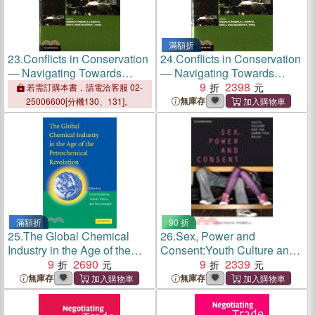
滿額折
23.
Conflicts in Conservation
24.
Conflicts in Conservation
― Navigating Towards
― Navigating Towards
Solutions
Solutions
9
2398
若需訂購本書，請電洽客服 02-
無庫存
25006600[分機130、131]。
滿額折
90 折
25.
The Global Chemical
26.
Sex, Power and
Industry in the Age of the
Consent:Youth Culture and
Petrochemical Revolution
9
2690
the Unwritten Rules
9
2339
無庫存
無庫存