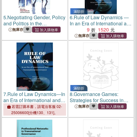
滿額折
5.
Negotiating Gender, Policy
6.
Rule of Law Dynamics ―
and Politics in the
In an Era of International and
Caribbean ─ Feminist
Transnational Governance
9
1520
無庫存
Strategies, Masculinist
無庫存
Resistance and
Transformational
Possibilities
滿額折
7.
Rule of Law Dynamics―In
8.
Governance Games:
an Era of International and
Strategies for Success in
Transnational Governance
International Diplomacy
無庫存
若需訂購本書，請電洽客服 02-
25006600[分機130、131]。