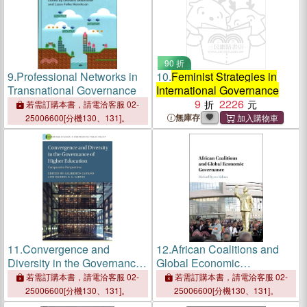
90 折
9.
Professional Networks in
10.
Feminist Strategies in
Transnational Governance
International Governance
9
2226
若需訂購本書，請電洽客服 02-
無庫存
25006600[分機130、131]。
11.
Convergence and
12.
African Coalitions and
Diversity in the Governance
Global Economic
of Higher Education：
Governance
若需訂購本書，請電洽客服 02-
若需訂購本書，請電洽客服 02-
Comparative Perspectives
25006600[分機130、131]。
25006600[分機130、131]。