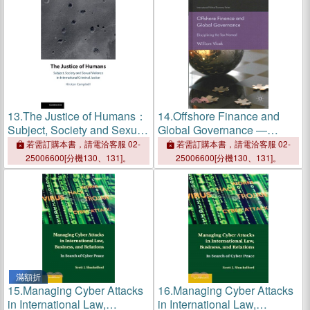
13.
The Justice of Humans：
14.
Offshore Finance and
Subject, Society and Sexual
Global Governance ―
Violence in International
Disciplining the Tax Nomad
若需訂購本書，請電洽客服 02-
若需訂購本書，請電洽客服 02-
Criminal Justice
25006600[分機130、131]。
25006600[分機130、131]。
滿額折
15.
Managing Cyber Attacks
16.
Managing Cyber Attacks
in International Law,
in International Law,