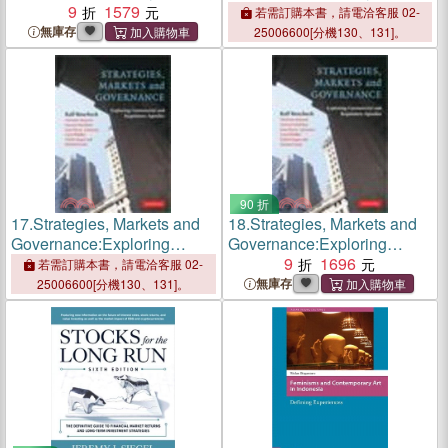
Business, and Relations ─
9
1579
Business, and Relations ―
若需訂購本書，請電洽客服 02-
In Search of Cyber Peace
In Search of Cyber Peace
無庫存
25006600[分機130、131]。
90 折
17.
Strategies, Markets and
18.
Strategies, Markets and
Governance:Exploring
Governance:Exploring
Commercial and Regulatory
Commercial and Regulatory
9
1696
若需訂購本書，請電洽客服 02-
Agendas
Agendas
無庫存
25006600[分機130、131]。