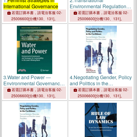
1.
Feminist Strategies in
2.
Transnational
International Governance
Environmental Regulation
and Governance ―
若需訂購本書，請電洽客服 02-
若需訂購本書，請電洽客服 02-
Purpose, Strategies and
25006600[分機130、131]。
25006600[分機130、131]。
Principles
3.
Water and Power ―
4.
Negotiating Gender, Policy
Environmental Governance
and Politics in the
and Strategies for
Caribbean ─ Feminist
若需訂購本書，請電洽客服 02-
若需訂購本書，請電洽客服 02-
Sustainability in the Lower
Strategies, Masculinist
25006600[分機130、131]。
25006600[分機130、131]。
Mekong Basin
Resistance and
Transformational
Possibilities